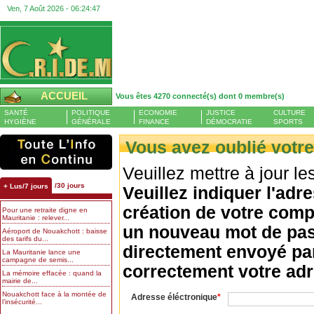
Ven, 7 Août 2026 -
06:24:48
ACCUEIL
Vous êtes 4270 connecté(s) dont 0 membre(s)
SANTÉ
POLITIQUE
ECONOMIE
JUSTICE
CULTURE
HYGIÈNE
GÉNÉRALE
FINANCE
DÉMOCRATIE
SPORTS
Vous avez oublié votr
Veuillez mettre à jour l
/30 jours
+ Lus/7 jours
Veuillez indiquer l'adr
création de votre comp
Pour une retraite digne en
Mauritanie : relever...
un nouveau mot de pas
Aéroport de Nouakchott : baisse
des tarifs du...
directement envoyé par 
La Mauritanie lance une
campagne de semis...
correctement votre adr
La mémoire effacée : quand la
mairie de...
Nouakchott face à la montée de
Adresse éléctronique
l’insécurité...