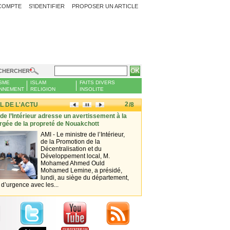
COMPTE
S'IDENTIFIER
PROPOSER UN ARTICLE
CHERCHER
SME
ISLAM
FAITS DIVERS
NNEMENT
RELIGION
INSOLITE
2
L DE L'ACTU
/8
 de l’Intérieur adresse un avertissement à la
Nouakchott face à la montée de l
rgée de la propreté de Nouakchott
simple marche vire au cauchem
AMI - Le ministre de l’Intérieur,
SHEMS
de la Promotion de la
chaque s
Décentralisation et du
pratiqu
Développement local, M.
habitu
Mohamed Ahmed Ould
quotid
Mohamed Lemine, a présidé,
beauco
lundi, au siège du département,
de bien
d’urgence avec les...
Paisiblement, il...