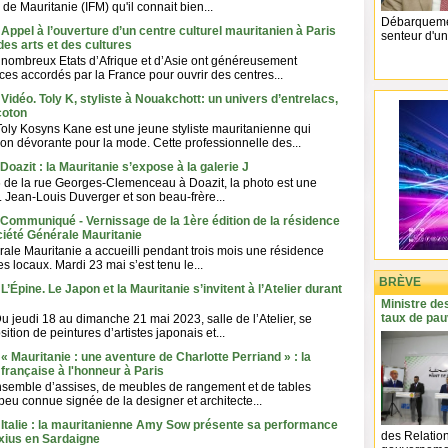
s de Mauritanie (IFM) qu'il connait bien...
Débarquement
 Appel à l’ouverture d’un centre culturel mauritanien à Paris
senteur d'un
des arts et des cultures
 nombreux Etats d’Afrique et d’Asie ont généreusement
ces accordés par la France pour ouvrir des centres...
Vidéo. Toly K, styliste à Nouakchott: un univers d’entrelacs,
coton
Toly Kosyns Kane est une jeune styliste mauritanienne qui
ion dévorante pour la mode. Cette professionnelle des...
Doazit : la Mauritanie s’expose à la galerie J
 de la rue Georges-Clemenceau à Doazit, la photo est une
e. Jean-Louis Duverger et son beau-frère...
 Communiqué - Vernissage de la 1ère édition de la résidence
ociété Générale Mauritanie
ale Mauritanie a accueilli pendant trois mois une résidence
es locaux. Mardi 23 mai s’est tenu le...
BRÈVE
L’Épine. Le Japon et la Mauritanie s’invitent à l’Atelier durant
Ministre de
taux de pau
u jeudi 18 au dimanche 21 mai 2023, salle de l’Atelier, se
ition de peintures d’artistes japonais et...
« Mauritanie : une aventure de Charlotte Perriand » : la
 française à l'honneur à Paris
ensemble d’assises, de meubles de rangement et de tables
peu connue signée de la designer et architecte...
 Italie : la mauritanienne Amy Sow présente sa performance
des Relation
xius en Sardaigne