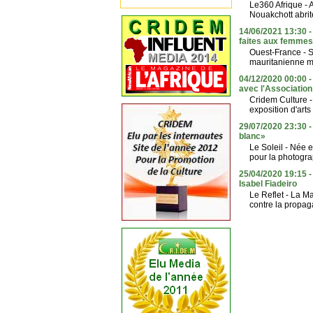
Le360 Afrique - A
Nouakchott abrit
14/06/2021 13:30 
faites aux femmes
Ouest-France - S
mauritanienne mil
04/12/2020 00:00 -
avec l'Association
Cridem Culture -
exposition d'arts
29/07/2020 23:30 -
blanc»
Le Soleil - Née 
pour la photograp
25/04/2020 19:15 
Isabel Fiadeiro
Le Reflet - La Ma
contre la propaga