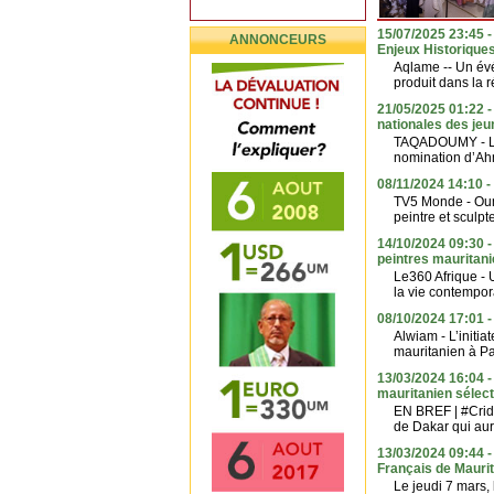
15/07/2025 23:45 -
ANNONCEURS
Enjeux Historique
Aqlame -- Un évé
produit dans la 
21/05/2025 01:22 
nationales des jeu
TAQADOUMY - La 
nomination d’Ahm
08/11/2024 14:10 - 
TV5 Monde - Ouma
peintre et sculp
14/10/2024 09:30 -
peintres mauritan
Le360 Afrique - 
la vie contempora
08/10/2024 17:01 - 
Alwiam - L’initia
mauritanien à Par
13/03/2024 16:04 -
mauritanien sélecti
EN BREF | #Cride
de Dakar qui aura
13/03/2024 09:44 - 
Français de Mauri
Le jeudi 7 mars, 