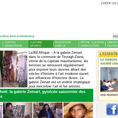
CRÉER UN 
ecté(s) dont 0 membre(s)
RE
JUSTICE
CULTURE
EDUCATION
PÊCHE, ELEVAGE
URBANI
DÉMOCRATIE
SPORTS
EMPLOI
AGRICULTURE
ENVIRO
Le360 Afrique -- A la galerie Zeinart,
L'ESSENTIE
dans la commune de Tevragh-Zeina,
 grande
Banque centrale : le taux de chômage en Mauritanie a
Le ministre
vitrine de la capitale mauritanienne, les
atteint 13 % et l’emploi a reculé l’année dernière
société cha
femmes se retrouvent régulièrement
côtés
SAHARA MEDIAS - Le rapport
pour exposer leurs œuvres alliant des
nstitue
annuel de la Banque centrale
siècles d’histoire à l’art moderne ouvert
r
mauritanienne pour l’année
aux influences d’horizons divers. La
 Une
2025 a révélé une hausse du
galerie Zeinart est un endroit stratégique
 portée
taux de chômage en Mauritanie
pour rencontrer l’art et les artistes...
 l’une
désormais à 13,12 % au cours
ott: la galerie Zeinart, gynécée saisonnier des
du quatrième trimestre de
l’année, contre...
une réunion 
es