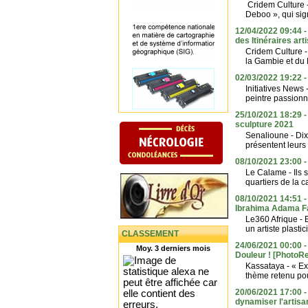
Cridem Culture -
Deboo », qui sig
12/04/2022 09:44 -
des Itinéraires art
Cridem Culture -
la Gambie et du N
02/03/2022 19:22 -
Initiatives News 
peintre passionné
25/10/2021 18:29 -
sculpture 2021
Senalioune - Dix-
présentent leurs 
08/10/2021 23:00 
Le Calame - Ils s
quartiers de la ca
08/10/2021 14:51 -
Ibrahima Adama Fal
Le360 Afrique - 
un artiste plasti
CLASSEMENT
24/06/2021 00:00 - 
Moy. 3 derniers mois
Douleur ! [PhotoR
Kassataya - « Exp
thème retenu pour
20/06/2021 17:00 -
dynamiser l'artisa