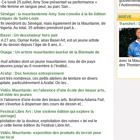
gouverneme
 Ce lundi 25 juillet, Amy Sow présentait sa performance «
l’Autonomisa
nifie femme en langue peul, au parc San...
 Sénégal : la mauritanienne Amy Sow conviée à la 8e édition
BRÈVE
istiques de Saint-Louis
 Ils viendront du Sénégal, mais également de la Mauritanie, de
Transfert :
igeria. Au total, 35 artistes prendront part à...
 Basel : Un dessinateur hors pair
- A 27 ans, Oumar Kebe, alias Basel Art, est un jeune artiste
 du dessin depuis l’âge de 6 ans, il...
 Ouaga : Un artiste mauritanien lauréat de la Biennale de
avec la Maur
huit artistes dont un jeune mauritanien, issu de dix pays
des Thoniers
œuvres jusqu’au 6 novembre à l’Institut...
- Arafat : Des femmes entreprennent
ont très nombreux, ces petits ateliers de teinture en divers
pitale, particulièrement à Arafat. On les...
 Vidéo. Mauritanie: en l'absence d'une école des beaux arts,
l initie les jeunes
En l'absence d'une école des beaux arts, Ibrahima Adama Fall,
cien s'évertue à dispenser des cours de dessin et...
Festival Libre Art : Une sixième édition qui explore la
eportage]
loitation de la douleur, exploitation des ruines » tel est le
 cette 6eme édition du Festival Libre Art...
 Vidéo. Mauritanie: exposition des produits du terroir pour
nat local