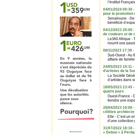
l’Institut Françai
04/01/2024 00:30 -
pour la promotion 
Senalioune - De
bénéficié d’espa
04/12/2023 20:00 - 
de couleurs et de 
Le360 Afrique - 
nourrit une pass
08/11/2023 17:39 - 
Sud-Ouest - Au 6
affaire de famill
24/05/2023 10:11 -
d’artistes de la S
La Société Génér
d’artistes dans s
18/05/2023 23:45 - 
quatre jours
Ouest-France - D
tiendra une expos
28/04/2023 10:00 - 
célèbre architecte
Elle - C’est un 
d’une collection 
31/07/2022 18:18 -
« Deboo » à Perda