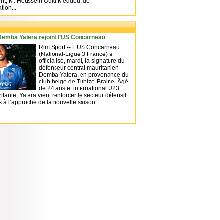
nt, M. Houssein Ould Meddou, de
tion...
 Demba Yatera rejoint l’US Concarneau
Rim Sport -- L’US Concarneau
(National-Ligue 3 France) a
officialisé, mardi, la signature du
défenseur central mauritanien
Demba Yatera, en provenance du
club belge de Tubize-Braine. Âgé
de 24 ans et international U23
itanie, Yatera vient renforcer le secteur défensif
 à l’approche de la nouvelle saison....