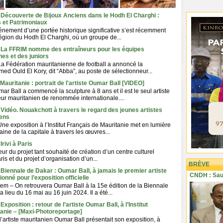
 Découverte de Bijoux Anciens dans le Hodh El Charghi :
s et Patrimoniaux
nement d’une portée historique significative s’est récemment
région du Hodh El Charghi, où un groupe de...
- La FFRIM nomme des entraîneurs pour les équipes
nes et des juniors
Fédération mauritanienne de football a annoncé la
ed Ould El Kory, dit “Abba”, au poste de sélectionneur...
Mauritanie : portrait de l'artiste Oumar Ball [VIDEO]
r Ball a commencé la sculpture à 8 ans et il est le seul artiste
teur mauritanien de renommée internationale....
 Vidéo. Nouakchott à travers le regard des jeunes artistes
iens
Une exposition à l’Institut Français de Mauritanie met en lumière
ine de la capitale à travers les œuvres...
Irivi à Paris
teur du projet tant souhaité de création d’un centre culturel
is et du projet d’organisation d’un...
BRÈVE
 Biennale de Dakar : Oumar Ball, à jamais le premier artiste
CNDH : Sau
onné pour l’exposition officielle
m – On retrouvera Oumar Ball à la 15e édition de la Biennale
 lieu du 16 mai au 16 juin 2024. Il a été...
Exposition : retour de l’artiste Oumar Ball, à l’Institut
tanie – [Maxi-Photoreportage]
l’artiste mauritanien Oumar Ball présentait son exposition, à