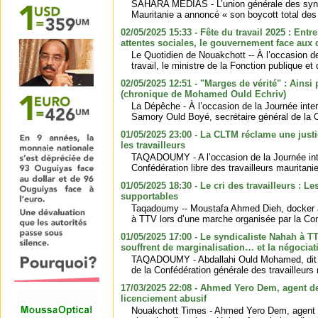
SAHARA MÉDIAS - L’union générale des synd
Mauritanie a annoncé « son boycott total des 
02/05/2025 15:33 - Fête du travail 2025 : Entr
attentes sociales, le gouvernement face aux d
Le Quotidien de Nouakchott -- À l’occasion de
travail, le ministre de la Fonction publique et 
02/05/2025 12:51 - "Marges de vérité" : Ains
(chronique de Mohamed Ould Echriv)
La Dépêche - À l’occasion de la Journée intern
Samory Ould Boyé, secrétaire général de la C
01/05/2025 23:00 - La CLTM réclame une justi
les travailleurs
TAQADOUMY - A l’occasion de la Journée inter
Confédération libre des travailleurs mauritani
01/05/2025 18:30 - Le cri des travailleurs : Le
supportables
Taqadoumy -- Moustafa Ahmed Dieh, docker au
à TTV lors d’une marche organisée par la Con
01/05/2025 17:00 - Le syndicaliste Nahah à TT
souffrent de marginalisation… et la négociati
TAQADOUMY - Abdallahi Ould Mohamed, dit «
de la Confédération générale des travailleurs 
17/03/2025 22:08 - Ahmed Yero Dem, agent de
licenciement abusif
Nouakchott Times - Ahmed Yero Dem, agent d