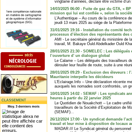
vingtaine d’années, déclare être victime d’un 
14/03/2025 06:00 - Fuite de gaz du GTA, « BP 
mission qui lui est confiée », selon la socié
L'Authentique -- Au cours de la conférence d
jeudi 13 mars 2025 au siège de la Plateforme
31/01/2025 19:16 - Installation du comité tec
processus d’élection des représentants des 
AMI - Le secrétaire général du ministère de la
travail, M. Bakaye Ould Abdelkader Ould Khay
28/01/2025 21:30 - SOMELEC : Les délégués e
l’ouverture d' un dialogue global
Le Calame -- Les délégués des travailleurs
dérouler leur feuille de route, suite à une réu
28/01/2025 09:29 - Exclusion des éleveurs : l
Mauritanie interpelle les décideurs
L'Eclairage.Info -- Une déclaration récente m
auxquels les nomades sont confrontés, un gr
10/01/2025 14:02 - SEMAF : Les syndicats an
heures à partir du 22 janvier 2025
CLASSEMENT
Le Quotidien de Nouakchott -- Le cadre unifi
Moy. 3 derniers mois
travailleurs de la Société d’Exploitation de M
(SEMAF)...
26/12/2024 17:00 - Un syndicat demande l’act
travail et leur mise à disposition de locaux 
MADAR /// Le Syndicat général du personnel de