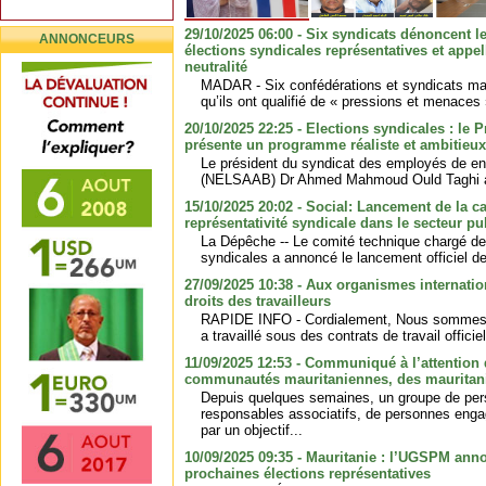
29/10/2025 06:00 - Six syndicats dénoncent l
ANNONCEURS
élections syndicales représentatives et appe
neutralité
MADAR - Six confédérations et syndicats ma
qu’ils ont qualifié de « pressions et menaces 
20/10/2025 22:25 - Elections syndicales : l
présente un programme réaliste et ambitieux
Le président du syndicat des employés de en 
(NELSAAB) Dr Ahmed Mahmoud Ould Taghi a 
15/10/2025 20:02 - Social: Lancement de la c
représentativité syndicale dans le secteur pu
La Dépêche -- Le comité technique chargé de 
syndicales a annoncé le lancement officiel d
27/09/2025 10:38 - Aux organismes internati
droits des travailleurs
RAPIDE INFO - Cordialement, Nous sommes un
a travaillé sous des contrats de travail offici
11/09/2025 12:53 - Communiqué à l’attention 
communautés mauritaniennes, des mauritani
Depuis quelques semaines, un groupe de pe
responsables associatifs, de personnes eng
par un objectif...
10/09/2025 09:35 - Mauritanie : l’UGSPM ann
prochaines élections représentatives