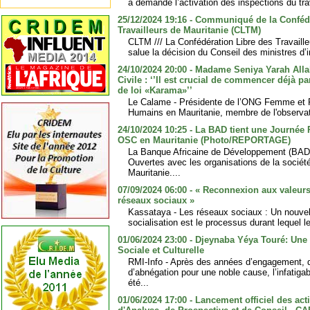
a demandé l’activation des inspections du trav
25/12/2024 19:16 - Communiqué de la Conféd
Travailleurs de Mauritanie (CLTM)
CLTM /// La Confédération Libre des Travaill
salue la décision du Conseil des ministres d’i
24/10/2024 20:00 - Madame Seniya Yarah Allah
Civile : ‘’Il est crucial de commencer déjà p
de loi «Karama»’’
Le Calame - Présidente de l’ONG Femme et Ré
Humains en Mauritanie, membre de l'observato
24/10/2024 10:25 - La BAD tient une Journée 
OSC en Mauritanie (Photo/REPORTAGE)
La Banque Africaine de Développement (BAD)
Ouvertes avec les organisations de la sociét
Mauritanie....
07/09/2024 06:00 - « Reconnexion aux valeurs 
réseaux sociaux »
Kassataya - Les réseaux sociaux : Un nouvel 
socialisation est le processus durant lequel l
01/06/2024 23:00 - Djeynaba Yéya Touré: Une
Sociale et Culturelle
RMI-Info - Après des années d’engagement, 
d’abnégation pour une noble cause, l’infatig
été...
01/06/2024 17:00 - Lancement officiel des acti