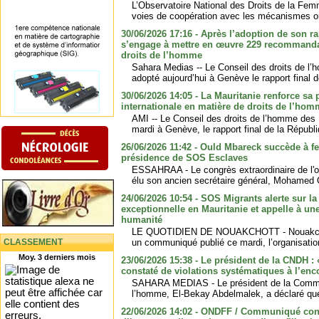
L’Observatoire National des Droits de la Femm
voies de coopération avec les mécanismes on
30/06/2026 17:16 - Après l’adoption de son ra
s’engage à mettre en œuvre 229 recommandat
droits de l’homme
Sahara Medias -- Le Conseil des droits de l
adopté aujourd’hui à Genève le rapport final d
30/06/2026 14:05 - La Mauritanie renforce sa 
internationale en matière de droits de l’ho
AMI -- Le Conseil des droits de l’homme des
mardi à Genève, le rapport final de la Républ
26/06/2026 11:42 - Ould Mbareck succède à f
présidence de SOS Esclaves
ESSAHRAA - Le congrès extraordinaire de l'
élu son ancien secrétaire général, Mohamed O
24/06/2026 10:54 - SOS Migrants alerte sur la
exceptionnelle en Mauritanie et appelle à une
humanité
LE QUOTIDIEN DE NOUAKCHOTT - Nouakchott
CLASSEMENT
un communiqué publié ce mardi, l’organisation
Moy. 3 derniers mois
23/06/2026 15:38 - Le président de la CNDH :
constaté de violations systématiques à l’enc
SAHARA MEDIAS - Le président de la Commis
l’homme, El-Bekay Abdelmalek, a déclaré que 
22/06/2026 14:02 - ONDFF / Communiqué conc