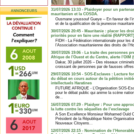
31/07/2026 13:33 - Plaidoyer pour un partenari
ANNONCEURS
mauritanien et la COSDA.
Ousmane youssouf Gueye -- En faveur de l’in
et de la qualification de la jeunesse mauritan
30/07/2026 20:45 - Mauritanie : placer les dr
priorités pour en faire une réalité (RAPPORT
FIDH - La Fédération internationale pour les 
l’Association mauritanienne des droits de l’
30/07/2026 19:06 - La traite des personnes p
Afrique de l'Ouest et du Centre, alerte l'OI
Dakar, 30 juillet 2026 – Des réseaux criminel
croissant de personnes par de fausses offres d
29/07/2026 10:54 - SOS-Esclaves : Lecture fo
du débat en cours autour de la pétition initi
intellectuels Haratines
FUTURE AFRIQUE - L’Organisation SOS-Escl
pour le débat public qui anime la scène natio
de...
16/07/2026 07:29 - Plaidyer : Pour une appro
la lutte contre les séquelles de l’esclavage
A Son Excellence Monsieur Mohamed Ould C
Président de la République Notre Organisati
Nouveaux Citoyens...
12/07/2026 22:15 - Nomination de l’Honorabl