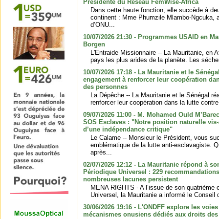
Présidente du Réseau FemWise-Africa
Dans cette haute fonction, elle succède à de
continent : Mme Phumzile Mlambo-Ngcuka, an
d’ONU...
10/07/2026 21:30 - Programmes USAID en Maur
Borgen
L'Entraide Missionnaire -- La Mauritanie, en Af
pays les plus arides de la planète. Les séche
10/07/2026 17:18 - La Mauritanie et le Sénégal
engagement à renforcer leur coopération dans 
des personnes
La Dépêche -- La Mauritanie et le Sénégal ré
renforcer leur coopération dans la lutte contre 
09/07/2026 11:00 - M. Mohamed Ould M’Barec
SOS Esclaves : "Notre position naturelle vis-
d’une indépendance critique"
Le Calame -- Monsieur le Président, vous su
emblématique de la lutte anti-esclavagiste. 
après...
02/07/2026 12:12 - La Mauritanie répond à 
Périodique Universel : 229 recommandations
nombreuses lacunes persistent
MENA RIGHTS - A l’issue de son quatrième 
Universel, la Mauritanie a informé le Conseil
30/06/2026 19:16 - L'ONDFF explore les voies
mécanismes onusiens dédiés aux droits de