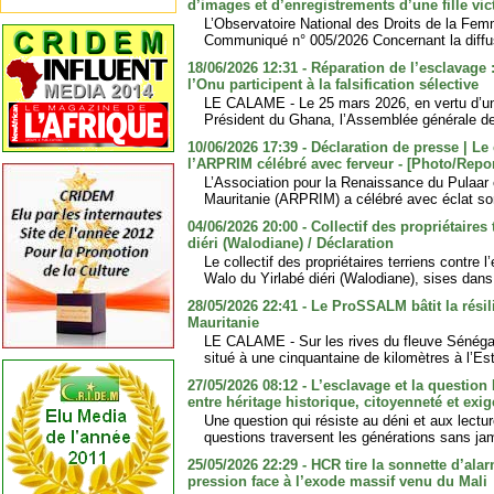
d’images et d’enregistrements d’une fille vi
L’Observatoire National des Droits de la Fem
Communiqué n° 005/2026 Concernant la diffus
18/06/2026 12:31 - Réparation de l’esclavage 
l’Onu participent à la falsification sélective
LE CALAME - Le 25 mars 2026, en vertu d’une
Président du Ghana, l’Assemblée générale de 
10/06/2026 17:39 - Déclaration de presse | Le
l’ARPRIM célébré avec ferveur - [Photo/Repo
L’Association pour la Renaissance du Pulaar
Mauritanie (ARPRIM) a célébré avec éclat son
04/06/2026 20:00 - Collectif des propriétaires
diéri (Walodiane) / Déclaration
Le collectif des propriétaires terriens contre 
Walo du Yirlabé diéri (Walodiane), sises dans
28/05/2026 22:41 - Le ProSSALM bâtit la rés
Mauritanie
LE CALAME - Sur les rives du fleuve Sénégal
situé à une cinquantaine de kilomètres à l’Es
27/05/2026 08:12 - L’esclavage et la question 
entre héritage historique, citoyenneté et exi
Une question qui résiste au déni et aux lectur
questions traversent les générations sans jam
25/05/2026 22:29 - HCR tire la sonnette d’ala
pression face à l’exode massif venu du Mali