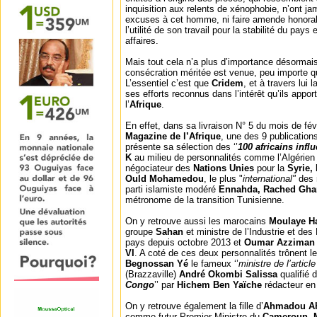
inquisition aux relents de xénophobie, n’ont j
excuses à cet homme, ni faire amende honorabl
l’utilité de son travail pour la stabilité du pays
affaires.
Mais tout cela n’a plus d’importance désormai
consécration méritée est venue, peu importe qu’e
L’essentiel c’est que
Cridem
, et à travers lui l
ses efforts reconnus dans l’intérêt qu’ils appor
l’
Afrique
.
En effet, dans sa livraison N° 5 du mois de fé
Magazine de l’Afrique
, une des 9 publicatio
présente sa sélection des ‘’
100 africains infl
K
au milieu de personnalités comme l’Algérie
négociateur des
Nations Unies
pour la
Syrie
Ould Mohamedou
, le plus "
international"
des 
parti islamiste modéré
Ennahda, Rached Gha
métronome de la transition Tunisienne.
On y retrouve aussi les marocains
Moulaye Ha
groupe
Sahan
et ministre de l’Industrie et de
pays depuis octobre 2013 et
Oumar Azziman
VI
. A coté de ces deux personnalités trônent 
Begnossan Yé
le fameux ‘’
ministre de l’articl
(Brazzaville)
André Okombi Salissa
qualifié d
Congo
’’ par
Hichem Ben Yaïche
rédacteur en
On y retrouve également la fille d’
Ahmadou Ah
comme futur Premier Ministre du
Cameroun, 