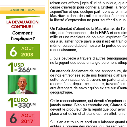
raison des efforts jugés d’utilité publique, que c
cessé d’investir pour donner à
Cridem
la reno
ANNONCEURS
aujourd’hui et qui, quelque part, consacre l’im
Mauritanie
dans des milieux particulièrement 
la liberté d’expression ne peut souffrir d’aucun
On l’attendait d’abord de la
Mauritanie
, de l’é
site, des francophones, de la
HAPA
et des sim
mille et une manières de pouvoir l’exprimer. O
qui a su aimer notre pays à qui il est en train d
même, puisse d’abord mesurer la portée de so
reconnaissance,...
...puis peut-être à travers d’autres témoignage
ne la jugent que sous un angle purement éthiq
On attendait également de nos annonceurs, de 
de nos entreprises et de nos hommes d’affaire
cette reconnaissance à travers un partenariat
renommée a, depuis belle lurette, traversé les
aux étrangers de savoir qu’on existe sur d’aut
géographique.
Cette reconnaissance, qui devait s’exprimer en 
jamais venue. Bien au contraire car,
Claude K
devant le procureur de la république pour avoir 
place a dit qu’un chat blanc est, en effet, un c
S’il s’en est toujours sorti en y laissant qua
entités à l’origine des procès, qui ressemblen