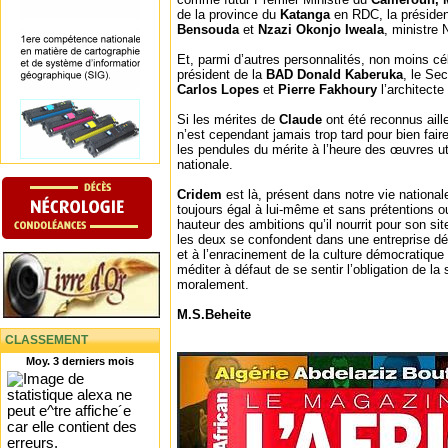
de la province du
Katanga
en RDC, la préside
Bensouda
et
Nzazi Okonjo Iweala
, ministre 
Et, parmi d’autres personnalités, non moins cél
président de la
BAD
Donald Kaberuka
, le Se
Carlos Lopes
et
Pierre Fakhoury
l’architect
Si les mérites de
Claude
ont été reconnus aill
n’est cependant jamais trop tard pour bien fair
les pendules du mérite à l’heure des œuvres uti
nationale.
Cridem
est là, présent dans notre vie national
toujours égal à lui-même et sans prétentions ou
hauteur des ambitions qu’il nourrit pour son sit
les deux se confondent dans une entreprise déd
et à l’enracinement de la culture démocratique
méditer à défaut de se sentir l’obligation de la
moralement.
M.S.Beheite
CLASSEMENT
Moy. 3 derniers mois