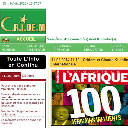
Dim, 9 Août 2026 -
13:57:09
ACCUEIL
Vous êtes 5419 connecté(s) dont 0 membre(s)
SANTÉ
POLITIQUE
ECONOMIE
JUSTICE
CULTURE
HYGIÈNE
GÉNÉRALE
FINANCE
DÉMOCRATIE
SPORTS
11-02-2014 11:12 -
Cridem et Claude K: enfi
internationale
/30 jours
+ Lus/7 jours
Pour une retraite digne en
Mauritanie : relever...
Trois étudiants mauritaniens au
cœur de...
Nouakchott face à la montée de
l’insécurité...
Mauritanie : le gouvernement
renforce le...
La mémoire effacée : quand la
mairie de...