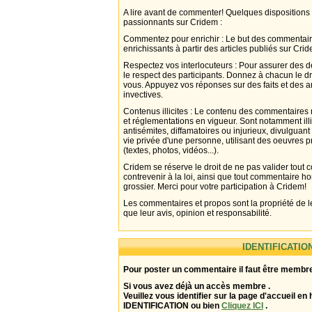
A lire avant de commenter! Quelques dispositions
passionnants sur Cridem :
Commentez pour enrichir : Le but des commentair
enrichissants à partir des articles publiés sur Cri
Respectez vos interlocuteurs : Pour assurer des d
le respect des participants. Donnez à chacun le d
vous. Appuyez vos réponses sur des faits et des 
invectives.
Contenus illicites : Le contenu des commentaires n
et réglementations en vigueur. Sont notamment illi
antisémites, diffamatoires ou injurieux, divulguant
vie privée d'une personne, utilisant des oeuvres p
(textes, photos, vidéos...).
Cridem se réserve le droit de ne pas valider tout
contrevenir à la loi, ainsi que tout commentaire h
grossier. Merci pour votre participation à Cridem!
Les commentaires et propos sont la propriété de l
que leur avis, opinion et responsabilité.
IDENTIFICATIO
Pour poster un commentaire il faut être membre
Si vous avez déjà un accès membre .
Veuillez vous identifier sur la page d'accueil en 
IDENTIFICATION ou bien
Cliquez ICI
.