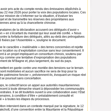
me avoir pris acte du compte-rendu des émissaires dépêchés à
au 22 mai 2026 pour porter la voix des populations locales. Ces
our mission de s’informer sur la situation, d’évaluer les
ojet et de transmettre les réserves des propriétaires aux
iennes ainsi qu’à la chancellerie chinoise.
nataires de la déclaration accusent ces délégués d’avoir «
n » en s’écartant du mandat qui leur avait été confié. « Nous
ntre la forfaiture des délégués, allés au-delà des prérogatives
té fixées par l’Assemblée », souligne le document.
rme le caractère « inaliénable » des terres concernées et rejette
e location ou d’exploitation conclue sans leur consentement. Il
t à un projet impliquant un consortium chinois, soutenu par
perçu comme une tentative d’expropriation des populations
ement de M’Bagne et, plus largement, du sud du pays.
mettent en garde contre une montée des tensions sur le terrain.
sont mobilisées et aucun sacrifice ne sera de trop pour la
e patrimoine foncier », préviennent-ils, évoquant un risque réel
et se poursuit sans concertation.
s, le collectif lance un appel aux autorités mauritaniennes
oncent à toute démarche visant à déposséder les communautés
estrales. Il se dit toutefois ouvert à une collaboration avec l’État
tenaires, à condition d’être « préalablement consulté et
é » à toutes les étapes du processus.
ition intervient dans un contexte marqué par la signature, le 12
akchott, d’une convention entre la Mauritanie et la République