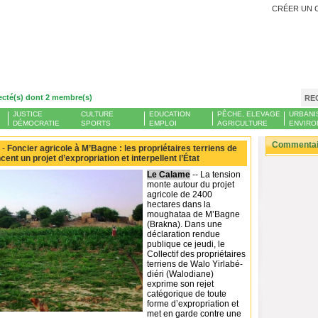
CRÉER UN 
ecté(s) dont 2 membre(s)
RE
JUSTICE
CULTURE
EDUCATION
PÊCHE, ELEVAGE
URBANI
DÉMOCRATIE
SPORTS
EMPLOI
AGRICULTURE
ENVIRO
Commentair
 -
Foncier agricole à M’Bagne : les propriétaires terriens de
nt un projet d’expropriation et interpellent l’État
Le Calame
-- La tension
monte autour du projet
agricole de 2400
hectares dans la
moughataa de M’Bagne
(Brakna). Dans une
déclaration rendue
publique ce jeudi, le
Collectif des propriétaires
terriens de Walo Yirlabé-
diéri (Walodiane)
exprime son rejet
catégorique de toute
forme d’expropriation et
met en garde contre une