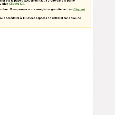
ifier sur la page d'accueil en haut à droite dans la partie
u bien
Cliquez ICI
.
embre . Vous pouvez vous enregistrer gratuitement en
Cliquant
vous accèderez à TOUS les espaces de CRIDEM sans aucune