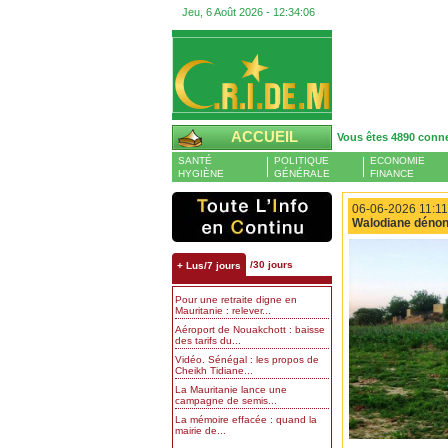
Jeu, 6 Août 2026 -
12:34:07
ACCUEIL
Vous êtes 4890 conn
SANTÉ
POLITIQUE
ECONOMIE
HYGIÈNE
GÉNÉRALE
FINANCE
06-06-2026 11:11
Walodiane dénonce
/30 jours
+ Lus/7 jours
Pour une retraite digne en
Mauritanie : relever...
Aéroport de Nouakchott : baisse
des tarifs du...
Vidéo. Sénégal : les propos de
Cheikh Tidiane...
La Mauritanie lance une
campagne de semis...
La mémoire effacée : quand la
mairie de...