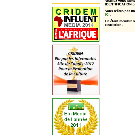
Veuillez vous ident
IDENTIFICATION o
Vous n'êtes pas m
ICI
.
En étant membre 
restriction .