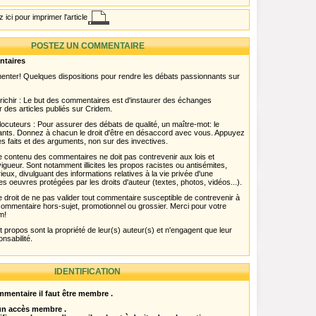
 ici pour imprimer l'article
POSTEZ UN COMMENTAIRE
ntaires
menter! Quelques dispositions pour rendre les débats passionnants sur
chir : Le but des commentaires est d'instaurer des échanges
r des articles publiés sur Cridem.
ocuteurs : Pour assurer des débats de qualité, un maître-mot: le
pants. Donnez à chacun le droit d'être en désaccord avec vous. Appuyez
s faits et des arguments, non sur des invectives.
 Le contenu des commentaires ne doit pas contrevenir aux lois et
igueur. Sont notamment illicites les propos racistes ou antisémites,
rieux, divulguant des informations relatives à la vie privée d'une
es oeuvres protégées par les droits d'auteur (textes, photos, vidéos...).
 droit de ne pas valider tout commentaire susceptible de contrevenir à
ut commentaire hors-sujet, promotionnel ou grossier. Merci pour votre
m!
propos sont la propriété de leur(s) auteur(s) et n'engagent que leur
onsabilité.
IDENTIFICATION
mentaire il faut être membre .
 un accès membre .