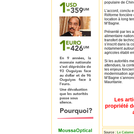
populaire de Chin
L’accord, conclu e
Réforme foncière e
location à long t
M’Bagne.
Présenté par les a
alimentaire nation
transfert de techn
s’inscrit dans la 
notamment autour 
agricoles établi e
Si les autorités 
attendues, la cont
les enjeux foncier
modernisation agr
M’Bagne s’annonc
Mauritanie.
Les art
propriété d
Source :
Le Calame 