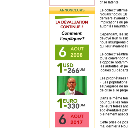
crise latente.
ANNONCEURS
Le collectif affir
Nouakchott du 18 
derniers avaient p
implications du pr
autorités mauritan
Cependant, les sig
dévoyé leur missio
nous insurgeons co
qui leur avaient é
Le collectif réaffi
toute convention d
s’oppose notammen
les autorités, et 
locales du départ
Les propriétaires 
« Les populations 
sauvegarde de notr
de crise si le proj
Dans le même temp
pour qu’elles ren
de leurs terres anc
et d’éventuels par
pleinement associ
Cette prise de pos
mai dernier à Nou