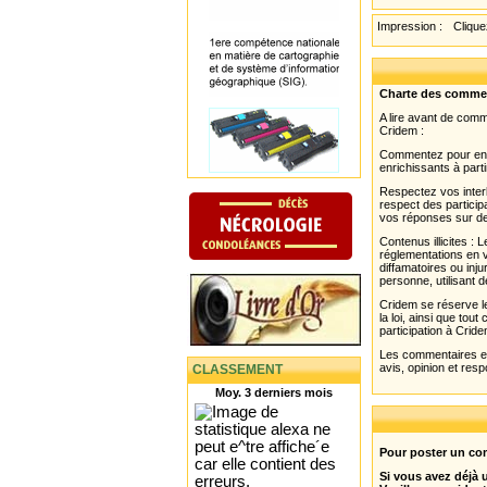
Impression :
Cliquez
Charte des comme
A lire avant de com
Cridem :
Commentez pour enri
enrichissants à parti
Respectez vos interl
respect des partici
vos réponses sur de
Contenus illicites :
réglementations en v
diffamatoires ou inju
personne, utilisant d
Cridem se réserve le
la loi, ainsi que to
participation à Cride
Les commentaires et 
avis, opinion et resp
CLASSEMENT
Moy. 3 derniers mois
Pour poster un com
Si vous avez déjà