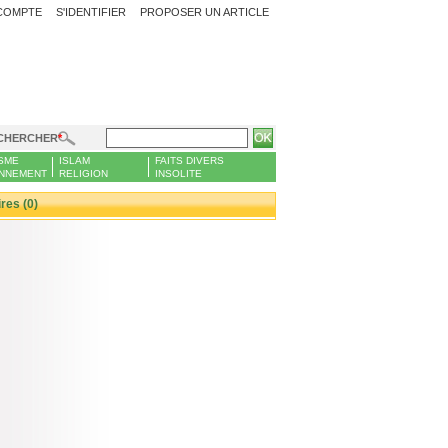
COMPTE
S'IDENTIFIER
PROPOSER UN ARTICLE
CHERCHER
SME
ISLAM
FAITS DIVERS
NNEMENT
RELIGION
INSOLITE
es (0)