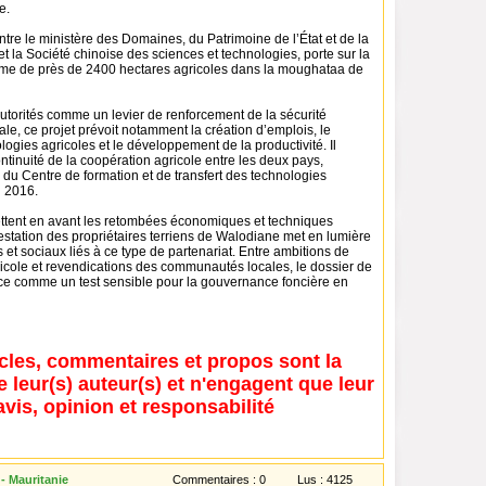
e.
ntre le ministère des Domaines, du Patrimoine de l’État et de la
t la Société chinoise des sciences et technologies, porte sur la
erme de près de 2400 hectares agricoles dans la moughataa de
utorités comme un levier de renforcement de la sécurité
ale, ce projet prévoit notamment la création d’emplois, le
ologies agricoles et le développement de la productivité. Il
continuité de la coopération agricole entre les deux pays,
du Centre de formation et de transfert des technologies
n 2016.
mettent en avant les retombées économiques et techniques
estation des propriétaires terriens de Walodiane met en lumière
s et sociaux liés à ce type de partenariat. Entre ambitions de
icole et revendications des communautés locales, le dossier de
e comme un test sensible pour la gouvernance foncière en
icles, commentaires et propos sont la
e leur(s) auteur(s) et n'engagent que leur
avis, opinion et responsabilité
- Mauritanie
Commentaires :
0
Lus :
4125