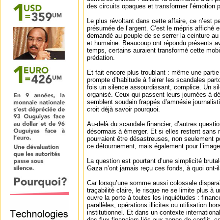
des circuits opaques et transformer l’émotion p
Le plus révoltant dans cette affaire, ce n’est p
présumée de l’argent. C’est le mépris affiché 
demandé au peuple de se serrer la ceinture au 
et humaine. Beaucoup ont répondu présents av
temps, certains auraient transformé cette mobil
prédation.
Et fait encore plus troublant : même une partie
prompte d’habitude à flairer les scandales part
fois un silence assourdissant, complice. Un si
organisé. Ceux qui passent leurs journées à dé
semblent soudain frappés d’amnésie journalist
croit déjà savoir pourquoi.
Au-delà du scandale financier, d’autres quest
désormais à émerger. Et si elles restent sans
pourraient être désastreuses, non seulement 
ce détournement, mais également pour l’image
La question est pourtant d’une simplicité brutal
Gaza n’ont jamais reçu ces fonds, à quoi ont-il
Car lorsqu’une somme aussi colossale disparaît
traçabilité claire, le risque ne se limite plus à
ouvre la porte à toutes les inquiétudes : finan
parallèles, opérations illicites ou utilisation ho
institutionnel. Et dans un contexte internationa
des flux financiers liés aux zones de conflit, c