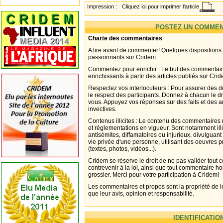
Impression :
Cliquez ici pour imprimer l'article
POSTEZ UN COMMEN
Charte des commentaires
A lire avant de commenter! Quelques dispositions
passionnants sur Cridem :
Commentez pour enrichir : Le but des commentair
enrichissants à partir des articles publiés sur Cri
Respectez vos interlocuteurs : Pour assurer des d
le respect des participants. Donnez à chacun le d
vous. Appuyez vos réponses sur des faits et des 
invectives.
Contenus illicites : Le contenu des commentaires n
et réglementations en vigueur. Sont notamment illi
antisémites, diffamatoires ou injurieux, divulguant
vie privée d'une personne, utilisant des oeuvres p
(textes, photos, vidéos...).
Cridem se réserve le droit de ne pas valider tout
contrevenir à la loi, ainsi que tout commentaire h
grossier. Merci pour votre participation à Cridem!
Les commentaires et propos sont la propriété de l
que leur avis, opinion et responsabilité.
IDENTIFICATIO