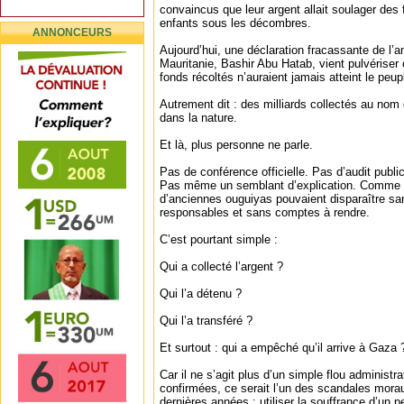
convaincus que leur argent allait soulager des
enfants sous les décombres.
ANNONCEURS
Aujourd’hui, une déclaration fracassante de l’
Mauritanie, Bashir Abu Hatab, vient pulvériser c
fonds récoltés n’auraient jamais atteint le peup
Autrement dit : des milliards collectés au no
dans la nature.
Et là, plus personne ne parle.
Pas de conférence officielle. Pas d’audit public
Pas même un semblant d’explication. Comme si
d’anciennes ouguiyas pouvaient disparaître san
responsables et sans comptes à rendre.
C’est pourtant simple :
Qui a collecté l’argent ?
Qui l’a détenu ?
Qui l’a transféré ?
Et surtout : qui a empêché qu’il arrive à Gaza 
Car il ne s’agit plus d’un simple flou administr
confirmées, ce serait l’un des scandales mora
dernières années : utiliser la souffrance d’un