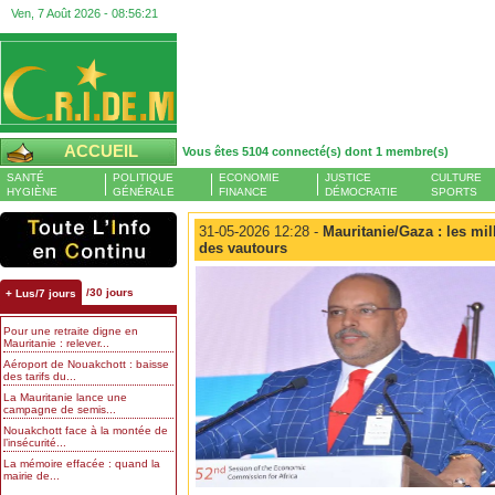
Ven, 7 Août 2026 -
08:56:22
ACCUEIL
Vous êtes 5104 connecté(s) dont 1 membre(s)
SANTÉ
POLITIQUE
ECONOMIE
JUSTICE
CULTURE
HYGIÈNE
GÉNÉRALE
FINANCE
DÉMOCRATIE
SPORTS
31-05-2026 12:28 -
Mauritanie/Gaza : les mill
des vautours
/30 jours
+ Lus/7 jours
Pour une retraite digne en
Mauritanie : relever...
Aéroport de Nouakchott : baisse
des tarifs du...
La Mauritanie lance une
campagne de semis...
Nouakchott face à la montée de
l’insécurité...
La mémoire effacée : quand la
mairie de...