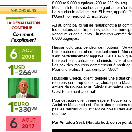
8.000 et 9.000 ouguiyas (200 et 225 dollars)… le
Mina, la fête du sacrifice a le goût amer d’un
ANNONCEURS
La Mauritanie célèbre l’Aid El Kebir, appelée f
l’Ouest, le mercredi 27 mai 2026.
Au au principal foirail de Nouakchott à la com
les moutons sont trop chers, selon les témoi
vendeurs et des clients. Un mouton «entrée 
8.000 ouguiyas.
Hassan ould Sidi, vendeur de moutons : “Je vi
Les moutons sont chers habituellement. Mais
s’est particulièrement aggravé. Cela s’explique
transport, les contraintes administratives et di
Les prix des moutons commencent à partir de 
Pour une brebis, il faut compter 7.500”.
Houssein Cheikh, client, déplore une situation
moutons sont trop chers ici, alors que la Mauri
entiers de troupeaux au Sénégal et même vers 
C’est totalement anormal”.
Pour cet autre client venu espérer trouver un ov
Abdallah Mohamed est dépité «les moutons son
pas les raisons qui justifient ce niveau très él
souffre».
Par Amadou Seck (Nouakchott, correspond