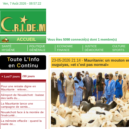
Ven, 7 Août 2026 -
08:57:22
ACCUEIL
Vous êtes 5098 connecté(s) dont 1 membre(s)
SANTÉ
POLITIQUE
ECONOMIE
JUSTICE
CULTURE
HYGIÈNE
GÉNÉRALE
FINANCE
DÉMOCRATIE
SPORTS
23-05-2026 21:14 -
Mauritanie: un mouton e
ouguiyas, «et c’est pas normal»
/30 jours
+ Lus/7 jours
Pour une retraite digne en
Mauritanie : relever...
Aéroport de Nouakchott : baisse
des tarifs du...
La Mauritanie lance une
campagne de semis...
Nouakchott face à la montée de
l’insécurité...
La mémoire effacée : quand la
mairie de...