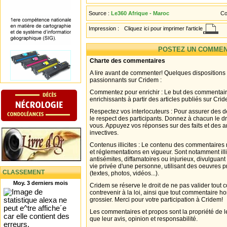
Source :
Le360 Afrique - Maroc
Co
Impression :
Cliquez ici pour imprimer l'article
POSTEZ UN COMMEN
Charte des commentaires
A lire avant de commenter! Quelques dispositions
passionnants sur Cridem :
Commentez pour enrichir : Le but des commentair
enrichissants à partir des articles publiés sur Cri
Respectez vos interlocuteurs : Pour assurer des d
le respect des participants. Donnez à chacun le d
vous. Appuyez vos réponses sur des faits et des 
invectives.
Contenus illicites : Le contenu des commentaires n
et réglementations en vigueur. Sont notamment illi
antisémites, diffamatoires ou injurieux, divulguant
vie privée d'une personne, utilisant des oeuvres p
CLASSEMENT
(textes, photos, vidéos...).
Moy. 3 derniers mois
Cridem se réserve le droit de ne pas valider tout
contrevenir à la loi, ainsi que tout commentaire h
grossier. Merci pour votre participation à Cridem!
Les commentaires et propos sont la propriété de l
que leur avis, opinion et responsabilité.