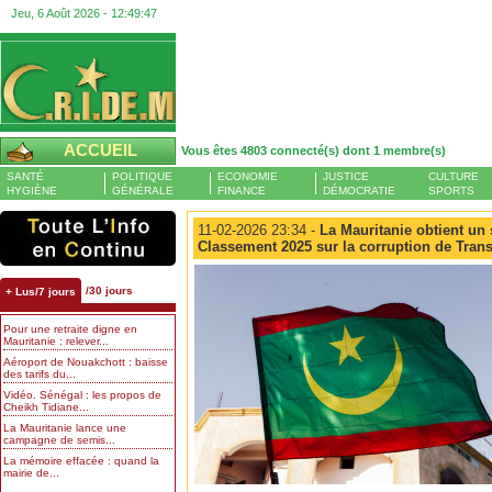
Jeu, 6 Août 2026 -
12:49:48
ACCUEIL
Vous êtes 4803 connecté(s) dont 1 membre(s)
SANTÉ
POLITIQUE
ECONOMIE
JUSTICE
CULTURE
HYGIÈNE
GÉNÉRALE
FINANCE
DÉMOCRATIE
SPORTS
11-02-2026 23:34 -
La Mauritanie obtient un 
Classement 2025 sur la corruption de Trans
/30 jours
+ Lus/7 jours
Pour une retraite digne en
Mauritanie : relever...
Aéroport de Nouakchott : baisse
des tarifs du...
Vidéo. Sénégal : les propos de
Cheikh Tidiane...
La Mauritanie lance une
campagne de semis...
La mémoire effacée : quand la
mairie de...