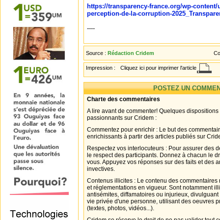
https://transparency-france.org/wp-content/
perception-de-la-corruption-2025_Transparen
----
Source :
Rédaction Cridem
Co
Impression :
Cliquez ici pour imprimer l'article
POSTEZ UN COMMEN
Charte des commentaires
A lire avant de commenter! Quelques dispositions
passionnants sur Cridem :
Commentez pour enrichir : Le but des commentair
enrichissants à partir des articles publiés sur Cri
Respectez vos interlocuteurs : Pour assurer des d
le respect des participants. Donnez à chacun le d
vous. Appuyez vos réponses sur des faits et des 
invectives.
Contenus illicites : Le contenu des commentaires n
et réglementations en vigueur. Sont notamment illi
antisémites, diffamatoires ou injurieux, divulguant
vie privée d'une personne, utilisant des oeuvres p
(textes, photos, vidéos...).