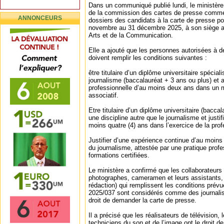
Dans un communiqué publié lundi, le ministère 
de la commission des cartes de presse commen
ANNONCEURS
dossiers des candidats à la carte de presse po
novembre au 31 décembre 2025, à son siège au
Arts et de la Communication.
Elle a ajouté que les personnes autorisées à 
doivent remplir les conditions suivantes :
être titulaire d’un diplôme universitaire spécia
journalisme (baccalauréat + 3 ans ou plus) et 
professionnelle d’au moins deux ans dans un m
associatif.
Etre titulaire d’un diplôme universitaire (bacca
une discipline autre que le journalisme et justi
moins quatre (4) ans dans l’exercice de la prof
Justifier d’une expérience continue d’au moins
du journalisme, attestée par une pratique profe
formations certifiées.
Le ministère a confirmé que les collaborateurs 
photographes, cameramen et leurs assistants, 
rédaction) qui remplissent les conditions prévue
2025/037 sont considérés comme des journalist
droit de demander la carte de presse.
Il a précisé que les réalisateurs de télévision, 
techniciens du son et de l’image ont le droit 