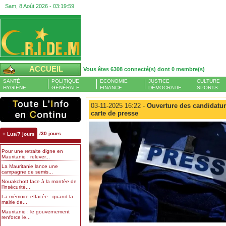
Sam, 8 Août 2026 -
03:20:00
ACCUEIL
Vous êtes 6308 connecté(s) dont 0 membre(s)
SANTÉ
POLITIQUE
ECONOMIE
JUSTICE
CULTURE
HYGIÈNE
GÉNÉRALE
FINANCE
DÉMOCRATIE
SPORTS
03-11-2025 16:22 -
Ouverture des candidature
carte de presse
/30 jours
+ Lus/7 jours
Pour une retraite digne en
Mauritanie : relever...
La Mauritanie lance une
campagne de semis...
Nouakchott face à la montée de
l’insécurité...
La mémoire effacée : quand la
mairie de...
Mauritanie : le gouvernement
renforce le...