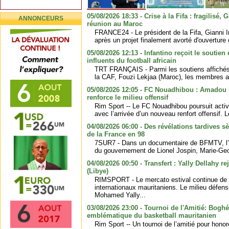
05/08/2026 18:33 - Crise à la Fifa : fragilisé,
ANNONCEURS
réunion au Maroc
FRANCE24 - Le président de la Fifa, Gianni Inf
après un projet finalement avorté d'ouverture 
05/08/2026 12:13 - Infantino reçoit le soutien
influents du football africain
TRT FRANÇAIS - Parmi les soutiens affichés f
la CAF, Fouzi Lekjaa (Maroc), les membres afr
05/08/2026 12:05 - FC Nouadhibou : Amado
renforce le milieu offensif
Rim Sport -- Le FC Nouadhibou poursuit acti
avec l’arrivée d’un nouveau renfort offensif. L
04/08/2026 06:00 - Des révélations tardives s
de la France en 98
7SUR7 - Dans un documentaire de BFMTV, l’a
du gouvernement de Lionel Jospin, Marie-Geor
04/08/2026 00:50 - Transfert : Yally Dellahy r
(Libye)
RIMSPORT - Le mercato estival continue de 
internationaux mauritaniens. Le milieu défen
Mohamed Yally...
03/08/2026 23:00 - Tournoi de l'Amitié: Boghé
emblématique du basketball mauritanien
Rim Sport -- Un tournoi de l’amitié pour hon