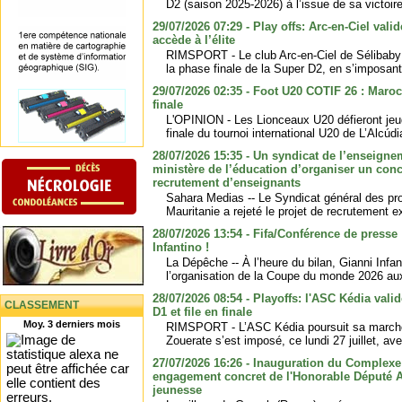
D2 (saison 2025-2026) à l’issue de sa victoire
29/07/2026 07:29 - Play offs: Arc-en-Ciel valid
accède à l’élite
RIMSPORT - Le club Arc-en-Ciel de Sélibaby s’
la phase finale de la Super D2, en s’imposant 
29/07/2026 02:35 - Foot U20 COTIF 26 : Maroc
finale
L'OPINION - Les Lionceaux U20 défieront jeu
finale du tournoi international U20 de L’Alcúd
28/07/2026 15:35 - Un syndicat de l’enseignem
ministère de l’éducation d’organiser un conc
recrutement d’enseignants
Sahara Medias -- Le Syndicat général des pro
Mauritanie a rejeté le projet de recrutement e
28/07/2026 13:54 - Fifa/Conférence de presse
Infantino !
La Dépêche -- À l’heure du bilan, Gianni Infa
l’organisation de la Coupe du monde 2026 au
28/07/2026 08:54 - Playoffs: l'ASC Kédia valid
CLASSEMENT
D1 et file en finale
Moy. 3 derniers mois
RIMSPORT - L’ASC Kédia poursuit sa marche
Zouerate s’est imposé, ce lundi 27 juillet, ave
27/07/2026 16:26 - Inauguration du Complexe 
engagement concret de l'Honorable Député A
jeunesse