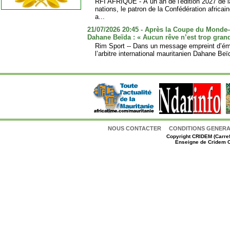
RFI AFRIQUE - À un an de l'édition 2027 de l
nations, le patron de la Confédération africai
a...
21/07/2026 20:45 - Après la Coupe du Monde
Dahane Beïda : « Aucun rêve n’est trop gran
Rim Sport -- Dans un message empreint d’ém
l’arbitre international mauritanien Dahane Beï
NOUS CONTACTER
CONDITIONS GENERAL
Copyright
CRIDEM (Carref
Enseigne de Cridem C