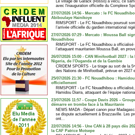
Le village de Garack (Rosso) a vécu, ce sam
avec l'inauguration officielle du Complexe Spo
27/07/2026 14:56 - Mercato : le FC Nouadhibou
Abiboulaye Hainikoye
RIMSPORT - Le FC Nouadhibou poursuit son
l’arrivée officielle du gardien international nig
27/07/2026 07:29 - Mercato : Moussa Ball sig
Nouadhibou
RIMSPORT - Le FC Nouadhibou a officialisé 
l’attaquant mauritanien Moussa Ball, en prov
26/07/2026 15:00 - CAN Minifootball 2027 : la
Nigeria, de l'Ouganda et de la Gambie
CRIDEM SPORTS - Le tirage au sort de la 5ᵉ 
des Nations de Minifootball, prévue en 2027 e
25/07/2026 21:30 - FC Nouadhibou : Hamidou
officiellement
RIMSPORT - Le FC Nouadhibou a officialisé, ce
Hamidou Diarra, attaquant de l’équipe nation
23/07/2026 11:57 - Coupe Davis 2026 – Group
démarre en trombe face à la Mauritanie
NEWS MADA - Départ canon pour Madagasca
se dispute actuellement à Brazzaville. Les p
ont...
22/07/2026 14:56 - Une CAN à 28 pays dès 20
la CAF Patrice Motsepe