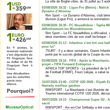
La ville de Boghé vibre, du 31 juillet au 3 ao
03/08/2026 18:32 - Ligue Pro (Bénin) : Malic
Dynamo d’Abomey
Rim Sport -- Le Dynamo d’Abomey, club béni
division (Ligue Pro), a annoncé la nomination
03/08/2026 18:30 - FC Nouadhibou : Tapha Mb
définitivement les Mourabitounes
Rim Sport -- Le FC Nouadhibou a officialisé, 
deux membres clés de son staff technique : l’e
02/08/2026 21:13 - Infantino s’est tiré une bal
pour lui”
7SUR7 - Il y a deux semaines, Gianni Infantin
porté par le succès global de la Coupe du mo
01/08/2026 19:16 - FIFA : Après la Mauritanie,
projet « FIFA Forward Entreprise »
AFRICA TOP SPORTS - Le président de la F
de Football (FRMF), Fouzi Lekjaa, a salué la 
de...
31/07/2026 23:40 - COTIF U20 2026 : Elyath 
Hamedy meilleur gardien
RIMSPORT - La Mauritanie s’est illustrée de f
Tournoi international COTIF U20 2026, décroch
30/07/2026 19:15 - Championnat Super D2 : A
sacré
RIMSPORT - Arc-en-Ciel Sélibaby a été cour