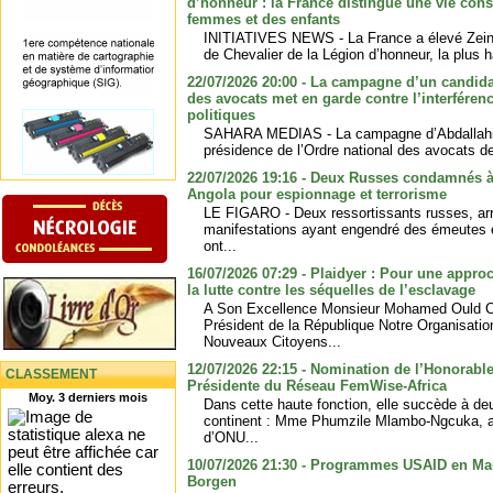
d’honneur : la France distingue une vie cons
femmes et des enfants
INITIATIVES NEWS - La France a élevé Zei
de Chevalier de la Légion d’honneur, la plus ha
22/07/2026 20:00 - La campagne d’un candidat
des avocats met en garde contre l’interfére
politiques
SAHARA MEDIAS - La campagne d’Abdallahi 
présidence de l’Ordre national des avocats de
22/07/2026 19:16 - Deux Russes condamnés à 
Angola pour espionnage et terrorisme
LE FIGARO - Deux ressortissants russes, ar
manifestations ayant engendré des émeutes et
ont...
16/07/2026 07:29 - Plaidyer : Pour une appro
la lutte contre les séquelles de l’esclavage
A Son Excellence Monsieur Mohamed Ould C
Président de la République Notre Organisati
Nouveaux Citoyens...
12/07/2026 22:15 - Nomination de l’Honorabl
CLASSEMENT
Présidente du Réseau FemWise-Africa
Moy. 3 derniers mois
Dans cette haute fonction, elle succède à de
continent : Mme Phumzile Mlambo-Ngcuka, an
d’ONU...
10/07/2026 21:30 - Programmes USAID en Maur
Borgen