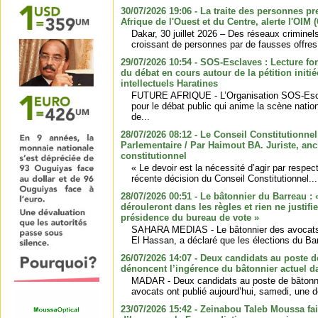
30/07/2026 19:06 - La traite des personnes p
Afrique de l'Ouest et du Centre, alerte l'OI
Dakar, 30 juillet 2026 – Des réseaux criminel
croissant de personnes par de fausses offres d
29/07/2026 10:54 - SOS-Esclaves : Lecture fo
du débat en cours autour de la pétition initi
intellectuels Haratines
FUTURE AFRIQUE - L’Organisation SOS-Escl
pour le débat public qui anime la scène natio
de...
28/07/2026 08:12 - Le Conseil Constitutionne
Parlementaire / Par Haimout BA. Juriste, an
constitutionnel
« Le devoir est la nécessité d’agir par respec
récente décision du Conseil Constitutionnel...
28/07/2026 00:51 - Le bâtonnier du Barreau : 
dérouleront dans les règles et rien ne justifi
présidence du bureau de vote »
SAHARA MEDIAS - Le bâtonnier des avocats
El Hassan, a déclaré que les élections du Bar
26/07/2026 14:07 - Deux candidats au poste d
dénoncent l’ingérence du bâtonnier actuel da
MADAR - Deux candidats au poste de bâtonnie
avocats ont publié aujourd’hui, samedi, une d
23/07/2026 15:42 - Zeinabou Taleb Moussa fai