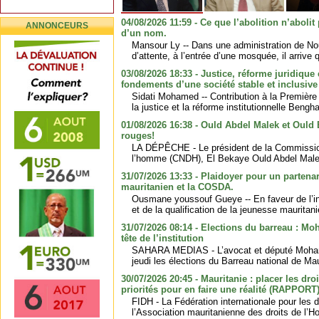
04/08/2026 11:59 - Ce que l’abolition n’abolit 
ANNONCEURS
d’un nom.
Mansour Ly -- Dans une administration de No
d’attente, à l’entrée d’une mosquée, il arrive 
03/08/2026 18:33 - Justice, réforme juridique e
fondements d’une société stable et inclusive
Sidati Mohamed -- Contribution à la Première
la justice et la réforme institutionnelle Bengha
01/08/2026 16:38 - Ould Abdel Malek et Ould
rouges!
LA DÉPÊCHE - Le président de la Commission
l’homme (CNDH), El Bekaye Ould Abdel Malek
31/07/2026 13:33 - Plaidoyer pour un partenari
mauritanien et la COSDA.
Ousmane youssouf Gueye -- En faveur de l’in
et de la qualification de la jeunesse mauritan
31/07/2026 08:14 - Elections du barreau : 
tête de l’institution
SAHARA MEDIAS - L’avocat et député Moha
jeudi les élections du Barreau national de Maur
30/07/2026 20:45 - Mauritanie : placer les dr
priorités pour en faire une réalité (RAPPORT
FIDH - La Fédération internationale pour les 
l’Association mauritanienne des droits de l’