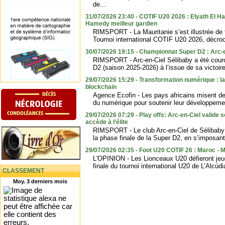
de...
31/07/2026 23:40 - COTIF U20 2026 : Elyath El H
Hamedy meilleur gardien
RIMSPORT - La Mauritanie s’est illustrée de f
Tournoi international COTIF U20 2026, décroch
30/07/2026 19:15 - Championnat Super D2 : Arc-e
RIMSPORT - Arc-en-Ciel Sélibaby a été cour
D2 (saison 2025-2026) à l’issue de sa victoire
29/07/2026 15:29 - Transformation numérique : la
blockchain
Agence Ecofin - Les pays africains misent de 
du numérique pour soutenir leur développemen
29/07/2026 07:29 - Play offs: Arc-en-Ciel valide son
accède à l’élite
RIMSPORT - Le club Arc-en-Ciel de Sélibaby s’
la phase finale de la Super D2, en s’imposant 
29/07/2026 02:35 - Foot U20 COTIF 26 : Maroc - Ma
L'OPINION - Les Lionceaux U20 défieront jeu
finale du tournoi international U20 de L’Alcúd
CLASSEMENT
Moy. 3 derniers mois