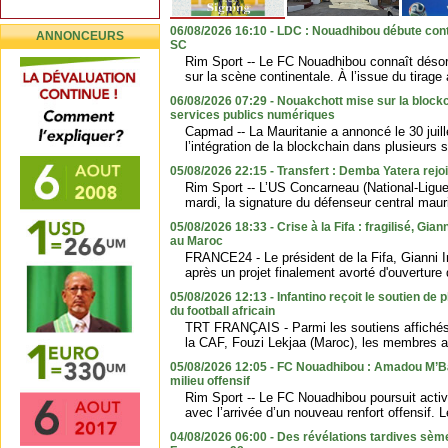
06/08/2026 16:10 - LDC : Nouadhibou débute con
ANNONCEURS
SC
Rim Sport -- Le FC Nouadhibou connaît désor
sur la scène continentale. À l’issue du tirage 
06/08/2026 07:29 - Nouakchott mise sur la blockc
services publics numériques
Capmad -- La Mauritanie a annoncé le 30 juil
l’intégration de la blockchain dans plusieurs
05/08/2026 22:15 - Transfert : Demba Yatera rejo
Rim Sport -- L’US Concarneau (National-Ligue 
mardi, la signature du défenseur central maur
05/08/2026 18:33 - Crise à la Fifa : fragilisé, Gian
au Maroc
FRANCE24 - Le président de la Fifa, Gianni Inf
après un projet finalement avorté d'ouverture 
05/08/2026 12:13 - Infantino reçoit le soutien de p
du football africain
TRT FRANÇAIS - Parmi les soutiens affichés f
la CAF, Fouzi Lekjaa (Maroc), les membres afr
05/08/2026 12:05 - FC Nouadhibou : Amadou M’B
milieu offensif
Rim Sport -- Le FC Nouadhibou poursuit acti
avec l’arrivée d’un nouveau renfort offensif. L
04/08/2026 06:00 - Des révélations tardives sèmen