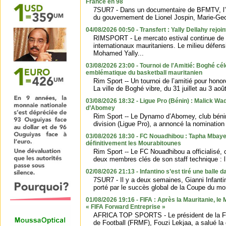
France en 98
7SUR7 - Dans un documentaire de BFMTV, l’a
du gouvernement de Lionel Jospin, Marie-Geor
04/08/2026 00:50 - Transfert : Yally Dellahy rejoi
RIMSPORT - Le mercato estival continue de 
internationaux mauritaniens. Le milieu défen
Mohamed Yally...
03/08/2026 23:00 - Tournoi de l'Amitié: Boghé cél
emblématique du basketball mauritanien
Rim Sport -- Un tournoi de l’amitié pour hon
La ville de Boghé vibre, du 31 juillet au 3 ao
03/08/2026 18:32 - Ligue Pro (Bénin) : Malick W
d’Abomey
Rim Sport -- Le Dynamo d’Abomey, club béni
division (Ligue Pro), a annoncé la nomination
03/08/2026 18:30 - FC Nouadhibou : Tapha Mbaye 
définitivement les Mourabitounes
Rim Sport -- Le FC Nouadhibou a officialisé, 
deux membres clés de son staff technique : l’e
02/08/2026 21:13 - Infantino s’est tiré une balle da
7SUR7 - Il y a deux semaines, Gianni Infantin
porté par le succès global de la Coupe du mo
01/08/2026 19:16 - FIFA : Après la Mauritanie, le M
« FIFA Forward Entreprise »
AFRICA TOP SPORTS - Le président de la F
de Football (FRMF), Fouzi Lekjaa, a salué la 