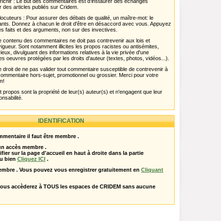
chir : Le but des commentaires est d'instaurer des échanges
r des articles publiés sur Cridem.
ocuteurs : Pour assurer des débats de qualité, un maître-mot: le
pants. Donnez à chacun le droit d'être en désaccord avec vous. Appuyez
s faits et des arguments, non sur des invectives.
 Le contenu des commentaires ne doit pas contrevenir aux lois et
igueur. Sont notamment illicites les propos racistes ou antisémites,
rieux, divulguant des informations relatives à la vie privée d'une
es oeuvres protégées par les droits d'auteur (textes, photos, vidéos...).
 droit de ne pas valider tout commentaire susceptible de contrevenir à
ut commentaire hors-sujet, promotionnel ou grossier. Merci pour votre
m!
propos sont la propriété de leur(s) auteur(s) et n'engagent que leur
onsabilité.
IDENTIFICATION
mentaire il faut être membre .
 un accès membre .
ifier sur la page d'accueil en haut à droite dans la partie
u bien
Cliquez ICI
.
embre . Vous pouvez vous enregistrer gratuitement en
Cliquant
vous accèderez à TOUS les espaces de CRIDEM sans aucune