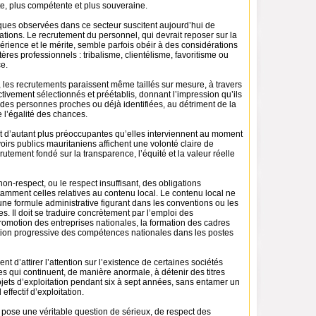
te, plus compétente et plus souveraine.
iques observées dans ce secteur suscitent aujourd’hui de
ations. Le recrutement du personnel, qui devrait reposer sur la
rience et le mérite, semble parfois obéir à des considérations
tères professionnels : tribalisme, clientélisme, favoritisme ou
e.
 les recrutements paraissent même taillés sur mesure, à travers
ctivement sélectionnés et préétablis, donnant l’impression qu’ils
 des personnes proches ou déjà identifiées, au détriment de la
 l’égalité des chances.
t d’autant plus préoccupantes qu’elles interviennent au moment
irs publics mauritaniens affichent une volonté claire de
utement fondé sur la transparence, l’équité et la valeur réelle
non-respect, ou le respect insuffisant, des obligations
tamment celles relatives au contenu local. Le contenu local ne
 une formule administrative figurant dans les conventions ou les
s. Il doit se traduire concrètement par l’emploi des
romotion des entreprises nationales, la formation des cadres
ration progressive des compétences nationales dans les postes
nt d’attirer l’attention sur l’existence de certaines sociétés
s qui continuent, de manière anormale, à détenir des titres
jets d’exploitation pendant six à sept années, sans entamer un
effectif d’exploitation.
n pose une véritable question de sérieux, de respect des