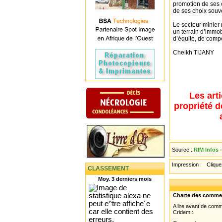
promotion de ses 
de ses choix souv
Le secteur minier 
un terrain d’immob
d’équité, de compé
Cheikh TIJANY
Les art
propriété d
Source :
RIM Infos 
Impression :
Cliquez
CLASSEMENT
Moy. 3 derniers mois
Charte des comme
A lire avant de com
Cridem :