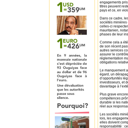
engagements pris 
titres peuvent re
pays et ce, en vio
Dans ce cadre, le
sociétés minières 
celles-ci respecte
mauritanien, nota
phases de leur ins
Comme cela a été
de son récent pass
autres services co
assurer le contrôle
réglementation ma
obligations relativ
Le manquement aux
égard, un dérapag
d’opportunités légi
investisseurs, et 
davantage à l’exté
Plus grave encore,
compétences prônée
durable si les nat
réel aux responsab
Les sociétés miniè
lois, les engageme
elles doivent com
responsabilité : c