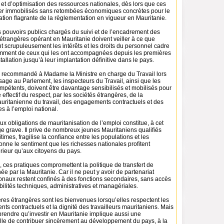
et d’optimisation des ressources nationales, dès lors que ces
ster immobilisés sans retombées économiques concrètes pour le
lation flagrante de la règlementation en vigueur en Mauritanie.
s pouvoirs publics chargés du suivi et de l’encadrement des
étrangères opérant en Mauritanie doivent veiller à ce que
nt scrupuleusement les intérêts et les droits du personnel cadre
mment de ceux qui les ont accompagnées depuis les premières
tallation jusqu’à leur implantation définitive dans le pays.
 recommandé à Madame la Ministre en charge du Travail lors
age au Parlement, les inspecteurs du Travail, ainsi que les
mpétents, doivent être davantage sensibilisés et mobilisés pour
 effectif du respect, par les sociétés étrangères, de la
uritanienne du travail, des engagements contractuels et des
es à l’emploi national.
 obligations de mauritanisation de l’emploi constitue, à cet
e grave. Il prive de nombreux jeunes Mauritaniens qualifiés
times, fragilise la confiance entre les populations et les
donne le sentiment que les richesses nationales profitent
rieur qu’aux citoyens du pays.
 ces pratiques compromettent la politique de transfert de
 par la Mauritanie. Car il ne peut y avoir de partenariat
ionaux restent confinés à des fonctions secondaires, sans accès
ilités techniques, administratives et managériales.
res étrangères sont les bienvenues lorsqu’elles respectent les
nts contractuels et la dignité des travailleurs mauritaniens. Mais
prendre qu’investir en Mauritanie implique aussi une
elle de contribuer sincèrement au développement du pays, à la