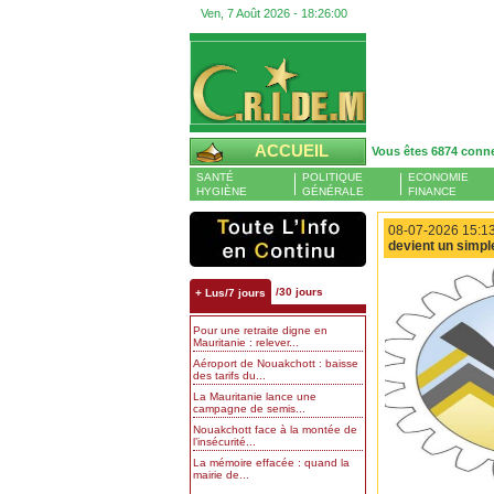
Ven, 7 Août 2026 -
18:26:00
ACCUEIL
Vous êtes 6874 conn
SANTÉ
POLITIQUE
ECONOMIE
HYGIÈNE
GÉNÉRALE
FINANCE
08-07-2026 15:13
devient un simpl
/30 jours
+ Lus/7 jours
Pour une retraite digne en
Mauritanie : relever...
Aéroport de Nouakchott : baisse
des tarifs du...
La Mauritanie lance une
campagne de semis...
Nouakchott face à la montée de
l’insécurité...
La mémoire effacée : quand la
mairie de...