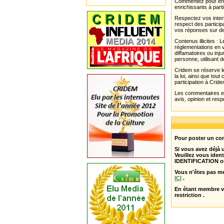
Commentez pour enri
enrichissants à parti
Respectez vos interl
respect des partici
vos réponses sur de
Contenus illicites :
réglementations en v
diffamatoires ou inju
personne, utilisant d
Cridem se réserve le
la loi, ainsi que to
participation à Cride
Les commentaires et 
avis, opinion et resp
Pour poster un com
Si vous avez déjà
Veuillez vous ident
IDENTIFICATION o
Vous n'êtes pas m
ICI
.
En étant membre 
restriction .