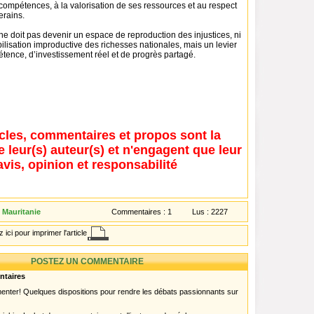
compétences, à la valorisation de ses ressources et au respect
erains.
ne doit pas devenir un espace de reproduction des injustices, ni
ilisation improductive des richesses nationales, mais un levier
tence, d’investissement réel et de progrès partagé.
icles, commentaires et propos sont la
e leur(s) auteur(s) et n'engagent que leur
avis, opinion et responsabilité
- Mauritanie
Commentaires :
1
Lus :
2227
 ici pour imprimer l'article
POSTEZ UN COMMENTAIRE
ntaires
menter! Quelques dispositions pour rendre les débats passionnants sur