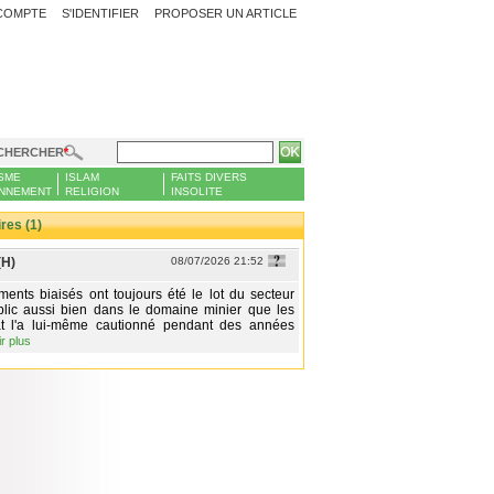
COMPTE
S'IDENTIFIER
PROPOSER UN ARTICLE
CHERCHER
SME
ISLAM
FAITS DIVERS
NNEMENT
RELIGION
INSOLITE
es (1)
(H)
08/07/2026 21:52
ments biaisés ont toujours été le lot du secteur
blic aussi bien dans le domaine minier que les
état l'a lui-même cautionné pendant des années
ir plus