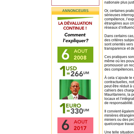
nationale plus jus
ANNONCEURS
Or, certaines prat
sérieuses interrog
compétence, l’expé
étrangères aux cri
réseaux d’influenc
Dans certains cas,
des critères subje
sont orientés vers
transparence et de
Ces pratiques son
même où les pouvo
promouvoir un recr
des compétences.
À cela s’ajoute le 
contractuelles, no
peut être réduit à
cahiers des charge
Mauritaniens, la p
locaux et l’intég
de responsabilité.
Il convient égaleme
minières étrangère
miniers ou des pro
quelconque travail 
Une telle situatio