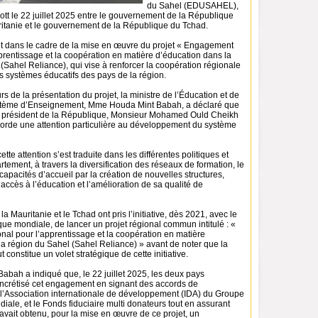
du Sahel (EDUSAHEL),
tt le 22 juillet 2025 entre le gouvernement de la République
itanie et le gouvernement de la République du Tchad.
rit dans le cadre de la mise en œuvre du projet « Engagement
prentissage et la coopération en matière d’éducation dans la
(Sahel Reliance), qui vise à renforcer la coopération régionale
s systèmes éducatifs des pays de la région.
rs de la présentation du projet, la ministre de l’Éducation et de
stème d’Enseignement, Mme Houda Mint Babah, a déclaré que
e président de la République, Monsieur Mohamed Ould Cheikh
orde une attention particulière au développement du système
ette attention s’est traduite dans les différentes politiques et
rtement, à travers la diversification des réseaux de formation, le
apacités d’accueil par la création de nouvelles structures,
’accès à l’éducation et l’amélioration de sa qualité de
la Mauritanie et le Tchad ont pris l’initiative, dès 2021, avec le
ue mondiale, de lancer un projet régional commun intitulé : «
al pour l’apprentissage et la coopération en matière
la région du Sahel (Sahel Reliance) » avant de noter que la
ut constitue un volet stratégique de cette initiative.
bah a indiqué que, le 22 juillet 2025, les deux pays
oncrétisé cet engagement en signant des accords de
l’Association internationale de développement (IDA) du Groupe
ale, et le Fonds fiduciaire multi donateurs tout en assurant
avait obtenu, pour la mise en œuvre de ce projet, un