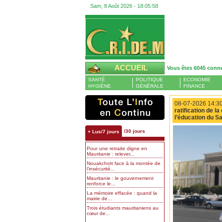
Sam, 8 Août 2026 -
18:05:59
ACCUEIL
Vous êtes 6045 conn
SANTÉ
POLITIQUE
ECONOMIE
HYGIÈNE
GÉNÉRALE
FINANCE
08-07-2026 14:30
ratification de la
l’éducation du 
/30 jours
+ Lus/7 jours
Pour une retraite digne en
Mauritanie : relever...
Nouakchott face à la montée de
l’insécurité...
Mauritanie : le gouvernement
renforce le...
La mémoire effacée : quand la
mairie de...
Trois étudiants mauritaniens au
cœur de...