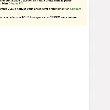
ifier sur la page d'accueil en haut à droite dans la partie
u bien
Cliquez ICI
.
embre . Vous pouvez vous enregistrer gratuitement en
Cliquant
vous accèderez à TOUS les espaces de CRIDEM sans aucune