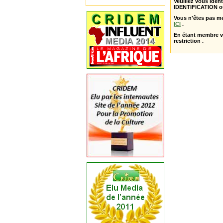
Veuillez vous ident
IDENTIFICATION o
Vous n'êtes pas m
ICI
.
En étant membre 
restriction .