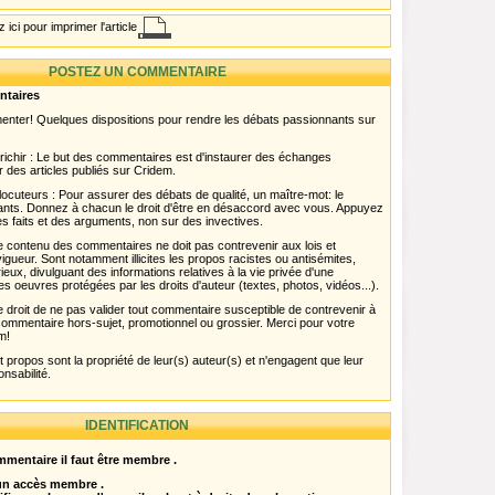
 ici pour imprimer l'article
POSTEZ UN COMMENTAIRE
ntaires
menter! Quelques dispositions pour rendre les débats passionnants sur
chir : Le but des commentaires est d'instaurer des échanges
r des articles publiés sur Cridem.
ocuteurs : Pour assurer des débats de qualité, un maître-mot: le
pants. Donnez à chacun le droit d'être en désaccord avec vous. Appuyez
s faits et des arguments, non sur des invectives.
 Le contenu des commentaires ne doit pas contrevenir aux lois et
igueur. Sont notamment illicites les propos racistes ou antisémites,
rieux, divulguant des informations relatives à la vie privée d'une
es oeuvres protégées par les droits d'auteur (textes, photos, vidéos...).
 droit de ne pas valider tout commentaire susceptible de contrevenir à
ut commentaire hors-sujet, promotionnel ou grossier. Merci pour votre
m!
propos sont la propriété de leur(s) auteur(s) et n'engagent que leur
onsabilité.
IDENTIFICATION
mentaire il faut être membre .
 un accès membre .