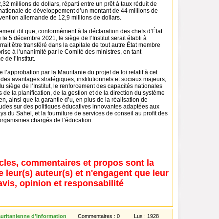
32 millions de dollars, réparti entre un prêt à taux réduit de
ernationale de développement d’un montant de 44 millions de
vention allemande de 12,9 millions de dollars.
ement dit que, conformément à la déclaration des chefs d’État
le 5 décembre 2021, le siège de l’Institut serait établi à
rait être transféré dans la capitale de tout autre État membre
rise à l’unanimité par le Comité des ministres, en tant
de l’Institut.
 l’approbation par la Mauritanie du projet de loi relatif à cet
 des avantages stratégiques, institutionnels et sociaux majeurs,
du siège de l’Institut, le renforcement des capacités nationales
de la planification, de la gestion et de la direction du système
n, ainsi que la garantie d’u, en plus de la réalisation de
tudes sur des politiques éducatives innovantes adaptées aux
ys du Sahel, et la fourniture de services de conseil au profit des
 organismes chargés de l’éducation.
icles, commentaires et propos sont la
e leur(s) auteur(s) et n'engagent que leur
avis, opinion et responsabilité
ritanienne d'Information
Commentaires :
0
Lus :
1928