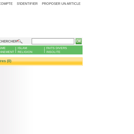
COMPTE
S'IDENTIFIER
PROPOSER UN ARTICLE
CHERCHER
SME
ISLAM
FAITS DIVERS
NNEMENT
RELIGION
INSOLITE
es (0)