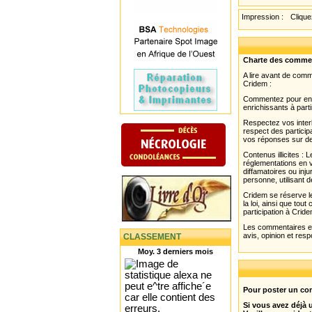
Impression :
Cliquez
Charte des comme
A lire avant de com
Cridem :
Commentez pour enri
enrichissants à parti
Respectez vos interl
respect des partici
vos réponses sur de
Contenus illicites :
réglementations en v
diffamatoires ou inju
personne, utilisant d
Cridem se réserve le
la loi, ainsi que to
participation à Cride
Les commentaires et 
avis, opinion et resp
CLASSEMENT
Moy. 3 derniers mois
Pour poster un com
Si vous avez déjà