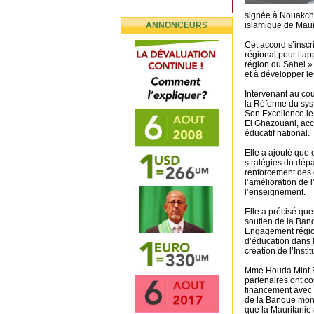
signée à Nouakcho
ANNONCEURS
islamique de Maur
Cet accord s’insc
régional pour l’ap
région du Sahel » 
et à développer le
Intervenant au cou
la Réforme du sy
Son Excellence l
El Ghazouani, acc
éducatif national.
Elle a ajouté que c
stratégies du dépa
renforcement des c
l’amélioration de l
l’enseignement.
Elle a précisé que 
soutien de la Banq
Engagement région
d’éducation dans 
création de l’Instit
Mme Houda Mint Ba
partenaires ont c
financement avec 
de la Banque mondi
que la Mauritanie 