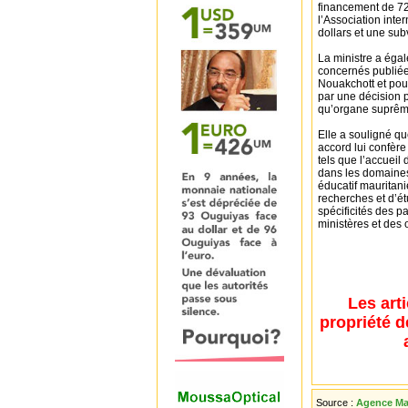
financement de 72,
l’Association int
dollars et une sub
La ministre a égal
concernés publiée 
Nouakchott et pour
par une décision p
qu’organe suprême 
Elle a souligné que
accord lui confère
tels que l’accueil 
dans les domaines 
éducatif mauritanie
recherches et d’é
spécificités des pa
ministères et des
Les art
propriété d
Source :
Agence Mau