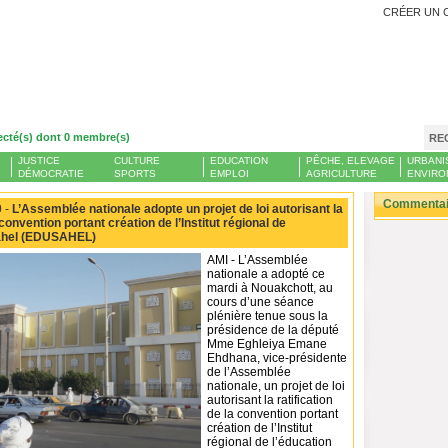
CRÉER UN 
ecté(s) dont 0 membre(s)
RE
JUSTICE
CULTURE
EDUCATION
PÊCHE, ELEVAGE
URBANI
DÉMOCRATIE
SPORTS
EMPLOI
AGRICULTURE
ENVIRO
Commentair
 -
L’Assemblée nationale adopte un projet de loi autorisant la
 convention portant création de l’Institut régional de
Sahel (EDUSAHEL)
AMI - L’Assemblée
nationale a adopté ce
mardi à Nouakchott, au
cours d’une séance
plénière tenue sous la
présidence de la député
Mme Eghleiya Emane
Ehdhana, vice-présidente
de l’Assemblée
nationale, un projet de loi
autorisant la ratification
de la convention portant
création de l’Institut
régional de l’éducation