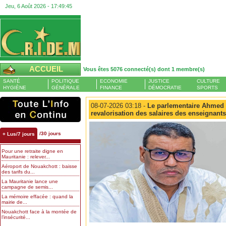
Jeu, 6 Août 2026 -
17:49:46
ACCUEIL
Vous êtes 5076 connecté(s) dont 1 membre(s)
SANTÉ
POLITIQUE
ECONOMIE
JUSTICE
CULTURE
HYGIÈNE
GÉNÉRALE
FINANCE
DÉMOCRATIE
SPORTS
08-07-2026 03:18 -
Le parlementaire Ahmed J
revalorisation des salaires des enseignants
/30 jours
+ Lus/7 jours
Pour une retraite digne en
Mauritanie : relever...
Aéroport de Nouakchott : baisse
des tarifs du...
La Mauritanie lance une
campagne de semis...
La mémoire effacée : quand la
mairie de...
Nouakchott face à la montée de
l’insécurité...