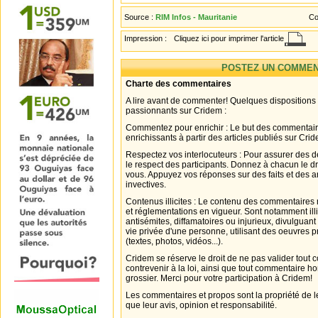
Source :
RIM Infos - Mauritanie
Co
Impression :
Cliquez ici pour imprimer l'article
POSTEZ UN COMMEN
Charte des commentaires
A lire avant de commenter! Quelques dispositions
passionnants sur Cridem :
Commentez pour enrichir : Le but des commentair
enrichissants à partir des articles publiés sur Cri
Respectez vos interlocuteurs : Pour assurer des d
le respect des participants. Donnez à chacun le d
vous. Appuyez vos réponses sur des faits et des 
invectives.
Contenus illicites : Le contenu des commentaires n
et réglementations en vigueur. Sont notamment illi
antisémites, diffamatoires ou injurieux, divulguant
vie privée d'une personne, utilisant des oeuvres p
(textes, photos, vidéos...).
Cridem se réserve le droit de ne pas valider tout
contrevenir à la loi, ainsi que tout commentaire h
grossier. Merci pour votre participation à Cridem!
Les commentaires et propos sont la propriété de l
que leur avis, opinion et responsabilité.