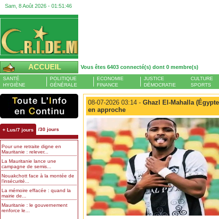
Sam, 8 Août 2026 -
01:51:46
ACCUEIL
Vous êtes 6403 connecté(s) dont 0 membre(s)
SANTÉ
POLITIQUE
ECONOMIE
JUSTICE
CULTURE
HYGIÈNE
GÉNÉRALE
FINANCE
DÉMOCRATIE
SPORTS
08-07-2026 03:14 -
Ghazl El-Mahalla (Égypt
en approche
/30 jours
+ Lus/7 jours
Pour une retraite digne en
Mauritanie : relever...
La Mauritanie lance une
campagne de semis...
Nouakchott face à la montée de
l’insécurité...
La mémoire effacée : quand la
mairie de...
Mauritanie : le gouvernement
renforce le...