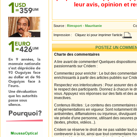
leur avis, opinion et r
Source :
Rimsport - Mauritanie
Co
Impression :
Cliquez ici pour imprimer l'article
POSTEZ UN COMMEN
Charte des commentaires
A lire avant de commenter! Quelques dispositions
passionnants sur Cridem :
Commentez pour enrichir : Le but des commentair
enrichissants à partir des articles publiés sur Cri
Respectez vos interlocuteurs : Pour assurer des d
le respect des participants. Donnez à chacun le d
vous. Appuyez vos réponses sur des faits et des 
invectives.
Contenus illicites : Le contenu des commentaires n
et réglementations en vigueur. Sont notamment illi
antisémites, diffamatoires ou injurieux, divulguant
vie privée d'une personne, utilisant des oeuvres p
(textes, photos, vidéos...).
Cridem se réserve le droit de ne pas valider tout
contrevenir à la loi, ainsi que tout commentaire h