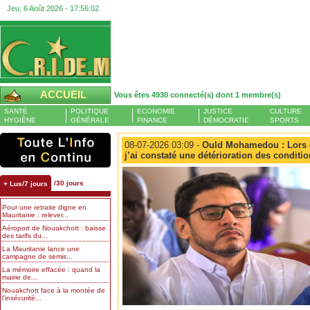
Jeu, 6 Août 2026 -
17:56:02
ACCUEIL
Vous êtes 4930 connecté(s) dont 1 membre(s)
SANTÉ
POLITIQUE
ECONOMIE
JUSTICE
CULTURE
HYGIÈNE
GÉNÉRALE
FINANCE
DÉMOCRATIE
SPORTS
08-07-2026 03:09 -
Ould Mohamedou : Lors d
j’ai constaté une détérioration des conditio
/30 jours
+ Lus/7 jours
Pour une retraite digne en
Mauritanie : relever...
Aéroport de Nouakchott : baisse
des tarifs du...
La Mauritanie lance une
campagne de semis...
La mémoire effacée : quand la
mairie de...
Nouakchott face à la montée de
l’insécurité...