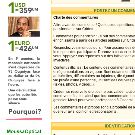
POSTEZ UN COMMEN
Charte des commentaires
A lire avant de commenter! Quelques dispositions
passionnants sur Cridem :
Commentez pour enrichir : Le but des commentair
enrichissants à partir des articles publiés sur Cri
Respectez vos interlocuteurs : Pour assurer des d
le respect des participants. Donnez à chacun le d
vous. Appuyez vos réponses sur des faits et des 
invectives.
Contenus illicites : Le contenu des commentaires n
et réglementations en vigueur. Sont notamment illi
antisémites, diffamatoires ou injurieux, divulguant
vie privée d'une personne, utilisant des oeuvres p
(textes, photos, vidéos...).
Cridem se réserve le droit de ne pas valider tout
contrevenir à la loi, ainsi que tout commentaire h
grossier. Merci pour votre participation à Cridem!
Les commentaires et propos sont la propriété de l
que leur avis, opinion et responsabilité.
IDENTIFICATIO