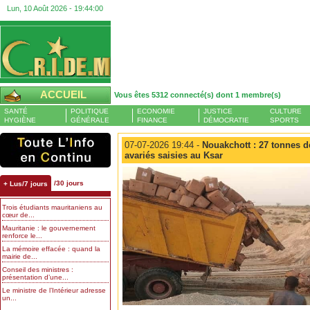
Lun, 10 Août 2026 -
19:44:00
ACCUEIL
Vous êtes 5312 connecté(s) dont 1 membre(s)
SANTÉ
POLITIQUE
ECONOMIE
JUSTICE
CULTURE
HYGIÈNE
GÉNÉRALE
FINANCE
DÉMOCRATIE
SPORTS
07-07-2026 19:44 -
Nouakchott : 27 tonnes de
avariés saisies au Ksar
/30 jours
+ Lus/7 jours
Trois étudiants mauritaniens au
cœur de...
Mauritanie : le gouvernement
renforce le...
La mémoire effacée : quand la
mairie de...
Conseil des ministres :
présentation d’une...
Le ministre de l’Intérieur adresse
un...