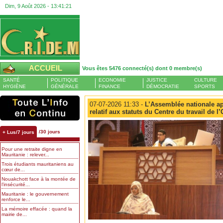
Dim, 9 Août 2026 -
13:41:21
ACCUEIL
Vous êtes 5476 connecté(s) dont 0 membre(s)
SANTÉ
POLITIQUE
ECONOMIE
JUSTICE
CULTURE
HYGIÈNE
GÉNÉRALE
FINANCE
DÉMOCRATIE
SPORTS
07-07-2026 11:33 -
L’Assemblée nationale ap
relatif aux statuts du Centre du travail de l
/30 jours
+ Lus/7 jours
Pour une retraite digne en
Mauritanie : relever...
Trois étudiants mauritaniens au
cœur de...
Nouakchott face à la montée de
l’insécurité...
Mauritanie : le gouvernement
renforce le...
La mémoire effacée : quand la
mairie de...