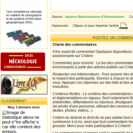
Source :
Agence Mauirtanienne d'Infoormation
Co
Impression :
Cliquez ici pour imprimer l'article
POSTEZ UN COMMEN
Charte des commentaires
A lire avant de commenter! Quelques dispositions
passionnants sur Cridem :
Commentez pour enrichir : Le but des commentair
enrichissants à partir des articles publiés sur Cri
Respectez vos interlocuteurs : Pour assurer des d
le respect des participants. Donnez à chacun le d
vous. Appuyez vos réponses sur des faits et des 
invectives.
Contenus illicites : Le contenu des commentaires n
et réglementations en vigueur. Sont notamment illi
CLASSEMENT
antisémites, diffamatoires ou injurieux, divulguant
vie privée d'une personne, utilisant des oeuvres p
Moy. 3 derniers mois
(textes, photos, vidéos...).
Cridem se réserve le droit de ne pas valider tout
contrevenir à la loi, ainsi que tout commentaire h
grossier. Merci pour votre participation à Cridem!