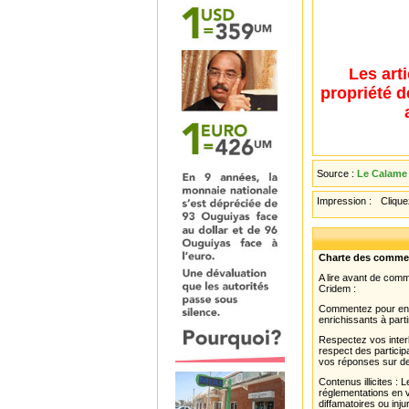
Les art
propriété d
Source :
Le Calame 
Impression :
Cliquez
Charte des comme
A lire avant de com
Cridem :
Commentez pour enri
enrichissants à parti
Respectez vos interl
respect des partici
vos réponses sur de
Contenus illicites :
réglementations en v
diffamatoires ou inju