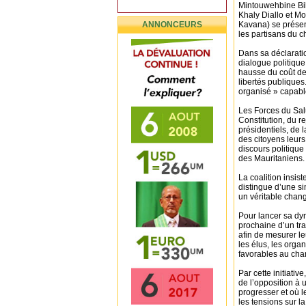
Mintouwehbine Bi
Khaly Diallo et 
ANNONCEURS
Kavana) se présen
les partisans du 
Dans sa déclaration
dialogue politique
hausse du coût de l
libertés publiques
organisé » capabl
Les Forces du Salut
Constitution, du r
présidentiels, de l
des citoyens leurs
discours politique
des Mauritaniens.
La coalition insis
distingue d’une si
un véritable cha
Pour lancer sa dy
prochaine d’un tra
afin de mesurer leu
les élus, les organ
favorables au chan
Par cette initiati
de l’opposition à
progresser et où l
les tensions sur l