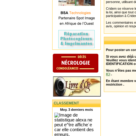
personne, utilisant d
Cridem se réserve le
la loi, ainsi que to
participation à Cride
Les commentaires et 
avis, opinion et resp
Pour poster un com
Si vous avez déjà
Veuillez vous ident
IDENTIFICATION o
Vous n'êtes pas m
ICI
.
En étant membre 
restriction .
CLASSEMENT
Moy. 3 derniers mois