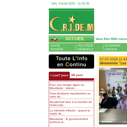
Dim, 9 Août 2026 -
11:25:37
ACCUEIL
Vous êtes 6001 conn
SANTÉ
POLITIQUE
ECONOMIE
HYGIÈNE
GÉNÉRALE
FINANCE
07-07-2026 11:43
dénommée "Les F
/30 jours
+ Lus/7 jours
Pour une retraite digne en
Mauritanie : relever...
Trois étudiants mauritaniens au
cœur de...
Nouakchott face à la montée de
l’insécurité...
La mémoire effacée : quand la
mairie de...
Mauritanie : le gouvernement
renforce le...