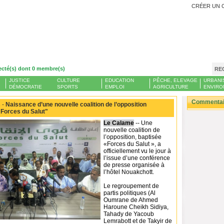
CRÉER UN 
ecté(s) dont 0 membre(s)
RE
JUSTICE
CULTURE
EDUCATION
PÊCHE, ELEVAGE
URBANI
DÉMOCRATIE
SPORTS
EMPLOI
AGRICULTURE
ENVIRO
Commentair
 -
Naissance d’une nouvelle coalition de l’opposition
orces du Salut"
Le Calame
-- Une
nouvelle coalition de
l’opposition, baptisée
«Forces du Salut », a
officiellement vu le jour à
l’issue d’une conférence
de presse organisée à
l’hôtel Nouakchott.
Le regroupement de
partis politiques (Al
Oumrane de Ahmed
Haroune Cheikh Sidiya,
Tahady de Yacoub
Lemrabott et de Takyir de