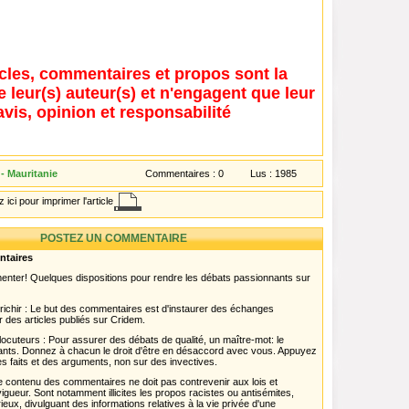
icles, commentaires et propos sont la
e leur(s) auteur(s) et n'engagent que leur
avis, opinion et responsabilité
- Mauritanie
Commentaires :
0
Lus :
1985
 ici pour imprimer l'article
POSTEZ UN COMMENTAIRE
ntaires
menter! Quelques dispositions pour rendre les débats passionnants sur
chir : Le but des commentaires est d'instaurer des échanges
r des articles publiés sur Cridem.
ocuteurs : Pour assurer des débats de qualité, un maître-mot: le
pants. Donnez à chacun le droit d'être en désaccord avec vous. Appuyez
s faits et des arguments, non sur des invectives.
 Le contenu des commentaires ne doit pas contrevenir aux lois et
igueur. Sont notamment illicites les propos racistes ou antisémites,
rieux, divulguant des informations relatives à la vie privée d'une