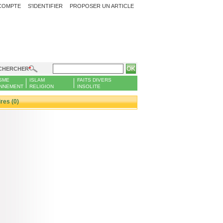
COMPTE
S'IDENTIFIER
PROPOSER UN ARTICLE
CHERCHER
SME
ISLAM
FAITS DIVERS
NNEMENT
RELIGION
INSOLITE
es (0)