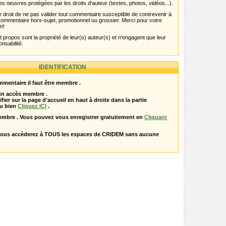
es oeuvres protégées par les droits d'auteur (textes, photos, vidéos...).
 droit de ne pas valider tout commentaire susceptible de contrevenir à
ut commentaire hors-sujet, promotionnel ou grossier. Merci pour votre
m!
propos sont la propriété de leur(s) auteur(s) et n'engagent que leur
onsabilité.
IDENTIFICATION
mentaire il faut être membre .
 un accès membre .
ifier sur la page d'accueil en haut à droite dans la partie
u bien
Cliquez ICI
.
embre . Vous pouvez vous enregistrer gratuitement en
Cliquant
vous accèderez à TOUS les espaces de CRIDEM sans aucune