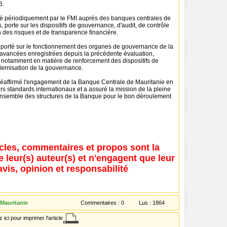
6.
é périodiquement par le FMI auprès des banques centrales de
porte sur les dispositifs de gouvernance, d'audit, de contrôle
n des risques et de transparence financière.
porté sur le fonctionnement des organes de gouvernance de la
 avancées enregistrées depuis la précédente évaluation,
 notamment en matière de renforcement des dispositifs de
dernisation de la gouvernance.
éaffirmé l'engagement de la Banque Centrale de Mauritanie en
rs standards internationaux et a assuré la mission de la pleine
'ensemble des structures de la Banque pour le bon déroulement
icles, commentaires et propos sont la
e leur(s) auteur(s) et n'engagent que leur
avis, opinion et responsabilité
 Mauritanie
Commentaires :
0
Lus :
1864
 ici pour imprimer l'article