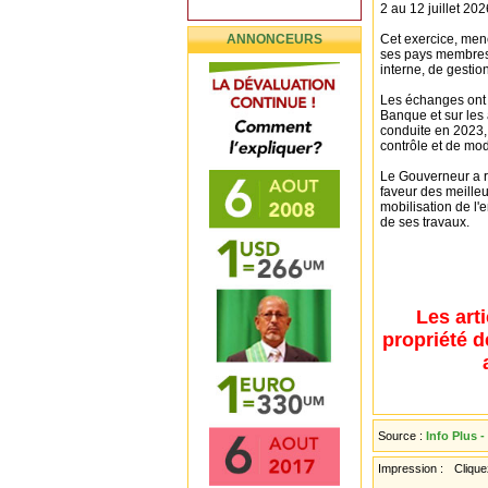
2 au 12 juillet 202
ANNONCEURS
Cet exercice, men
ses pays membres, 
interne, de gestio
Les échanges ont 
Banque et sur les
conduite en 2023,
contrôle et de mo
Le Gouverneur a r
faveur des meilleu
mobilisation de l
de ses travaux.
Les art
propriété d
Source :
Info Plus -
Impression :
Cliquez