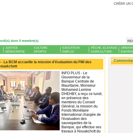
CRÉER UN 
ecté(s) dont 0 membre(s)
RE
JUSTICE
CULTURE
EDUCATION
PÊCHE, ELEVAGE
URBANI
DÉMOCRATIE
SPORTS
EMPLOI
AGRICULTURE
ENVIRO
Commentair
 -
La BCM accueille la mission d'évaluation du FMI des
Nouakchott
INFO PLUS - Le
Gouverneur de la
Banque Centrale de
Mauritanie, Monsieur
Mohamed-Lemine
DHEHBY, a reçu ce lundi,
en présence des
membres du Conseil
Général, la mission du
Fonds Monétaire
International chargée de
l'évaluation des
sauvegardes de la
Banque, qui effectue ses
travaux à Nouakchott du