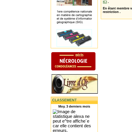
ICI
.
En étant membre 
restriction .
CLASSEMENT
Moy. 3 derniers mois