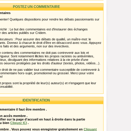
POSTEZ UN COMMENTAIRE
ntaires
menter! Quelques dispositions pour rendre les débats passionnants sur
chir : Le but des commentaires est d'instaurer des échanges
r des articles publiés sur Cridem.
ocuteurs : Pour assurer des débats de qualité, un maître-mot: le
pants. Donnez à chacun le droit d'être en désaccord avec vous. Appuyez
s faits et des arguments, non sur des invectives.
 Le contenu des commentaires ne doit pas contrevenir aux lois et
igueur. Sont notamment illicites les propos racistes ou antisémites,
rieux, divulguant des informations relatives à la vie privée d'une
es oeuvres protégées par les droits d'auteur (textes, photos, vidéos...).
 droit de ne pas valider tout commentaire susceptible de contrevenir à
ut commentaire hors-sujet, promotionnel ou grossier. Merci pour votre
m!
propos sont la propriété de leur(s) auteur(s) et n'engagent que leur
onsabilité.
IDENTIFICATION
mentaire il faut être membre .
 un accès membre .
ifier sur la page d'accueil en haut à droite dans la partie
u bien
Cliquez ICI
.
embre . Vous pouvez vous enregistrer gratuitement en
Cliquant