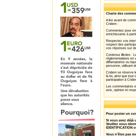
Charte des comme
A lire avant de com
Cridem :
Commentez pour enri
enrichissants à parti
Respectez vos interl
respect des partici
vos réponses sur de
Contenus illicites :
réglementations en v
diffamatoires ou inju
personne, utilisant d
Cridem se réserve le
la loi, ainsi que to
participation à Cride
Les commentaires et 
avis, opinion et resp
Pour poster un com
Si vous avez déjà
Veuillez vous ident
IDENTIFICATION o
Vous n'êtes pas m