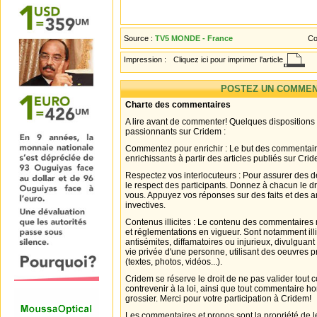
Source :
TV5 MONDE - France
Co
Impression :
Cliquez ici pour imprimer l'article
POSTEZ UN COMMEN
Charte des commentaires
A lire avant de commenter! Quelques dispositions
passionnants sur Cridem :
Commentez pour enrichir : Le but des commentair
enrichissants à partir des articles publiés sur Cri
Respectez vos interlocuteurs : Pour assurer des d
le respect des participants. Donnez à chacun le d
vous. Appuyez vos réponses sur des faits et des 
invectives.
Contenus illicites : Le contenu des commentaires n
et réglementations en vigueur. Sont notamment illi
antisémites, diffamatoires ou injurieux, divulguant
vie privée d'une personne, utilisant des oeuvres p
(textes, photos, vidéos...).
Cridem se réserve le droit de ne pas valider tout
contrevenir à la loi, ainsi que tout commentaire h
grossier. Merci pour votre participation à Cridem!
Les commentaires et propos sont la propriété de l