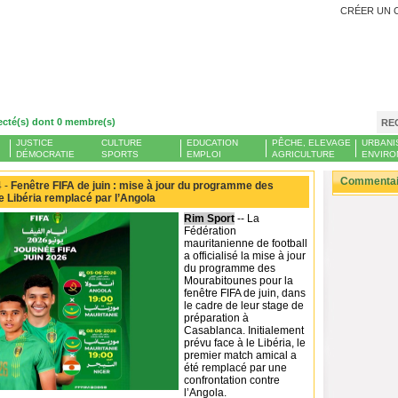
CRÉER UN 
ecté(s) dont 0 membre(s)
RE
JUSTICE
CULTURE
EDUCATION
PÊCHE, ELEVAGE
URBANI
DÉMOCRATIE
SPORTS
EMPLOI
AGRICULTURE
ENVIRO
Commentair
 -
Fenêtre FIFA de juin : mise à jour du programme des
e Libéria remplacé par l’Angola
Rim Sport
-- La
Fédération
mauritanienne de football
a officialisé la mise à jour
du programme des
Mourabitounes pour la
fenêtre FIFA de juin, dans
le cadre de leur stage de
préparation à
Casablanca. Initialement
prévu face à le Libéria, le
premier match amical a
été remplacé par une
confrontation contre
l’Angola.