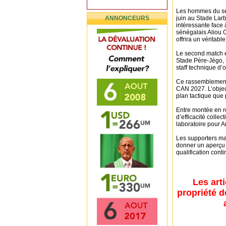
Les hommes du séle
ANNONCEURS
juin au Stade Larb
intéressante face 
sénégalais Aliou 
offrira un véritab
Le second match es
Stade Père-Jégo, 
staff technique d
Ce rassemblement s
CAN 2027. L’object
plan tactique que
Entre montée en r
d’efficacité colle
laboratoire pour Ar
Les supporters mau
donner un aperçu 
qualification conti
Les art
propriété d