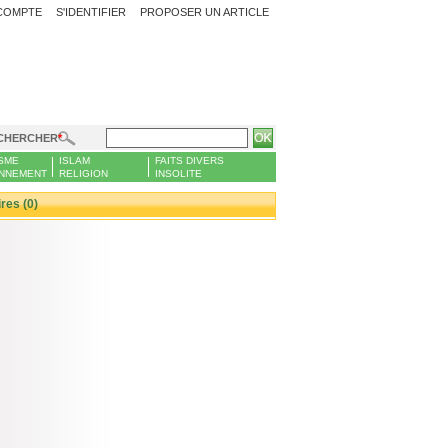
COMPTE
S'IDENTIFIER
PROPOSER UN ARTICLE
CHERCHER
SME
ISLAM
FAITS DIVERS
NNEMENT
RELIGION
INSOLITE
es (0)