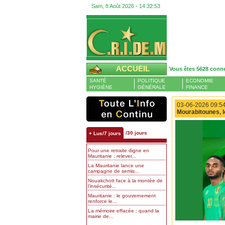
Sam, 8 Août 2026 -
14:32:53
ACCUEIL
Vous êtes 5628 conn
SANTÉ
POLITIQUE
ECONOMIE
HYGIÈNE
GÉNÉRALE
FINANCE
03-06-2026 09:54
Mourabitounes, l
/30 jours
+ Lus/7 jours
Pour une retraite digne en
Mauritanie : relever...
La Mauritanie lance une
campagne de semis...
Nouakchott face à la montée de
l’insécurité...
Mauritanie : le gouvernement
renforce le...
La mémoire effacée : quand la
mairie de...