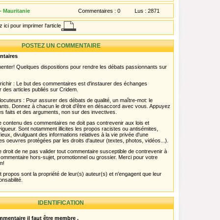
- Mauritanie
Commentaires :
0
Lus :
2871
 ici pour imprimer l'article
POSTEZ UN COMMENTAIRE
ntaires
menter! Quelques dispositions pour rendre les débats passionnants sur
chir : Le but des commentaires est d'instaurer des échanges
r des articles publiés sur Cridem.
ocuteurs : Pour assurer des débats de qualité, un maître-mot: le
pants. Donnez à chacun le droit d'être en désaccord avec vous. Appuyez
s faits et des arguments, non sur des invectives.
 Le contenu des commentaires ne doit pas contrevenir aux lois et
igueur. Sont notamment illicites les propos racistes ou antisémites,
rieux, divulguant des informations relatives à la vie privée d'une
es oeuvres protégées par les droits d'auteur (textes, photos, vidéos...).
 droit de ne pas valider tout commentaire susceptible de contrevenir à
ut commentaire hors-sujet, promotionnel ou grossier. Merci pour votre
m!
propos sont la propriété de leur(s) auteur(s) et n'engagent que leur
onsabilité.
IDENTIFICATION
mentaire il faut être membre .