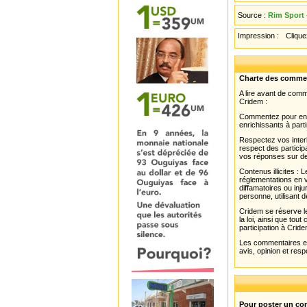
Source :
Rim Sport 
Impression :
Cliquez
Charte des comme
A lire avant de com
Cridem :
Commentez pour enri
enrichissants à parti
Respectez vos interl
respect des partici
vos réponses sur de
Contenus illicites :
réglementations en v
diffamatoires ou inju
personne, utilisant d
Cridem se réserve le
la loi, ainsi que to
participation à Cride
Les commentaires et 
avis, opinion et resp
Pour poster un com