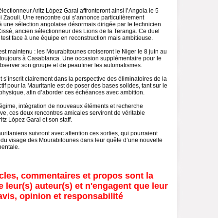
ctionneur Aritz López Garai affronteront ainsi l’Angola le 5
i Zaouli. Une rencontre qui s’annonce particulièrement
à une sélection angolaise désormais dirigée par le technicien
Cissé, ancien sélectionneur des Lions de la Teranga. Ce duel
le test face à une équipe en reconstruction mais ambitieuse.
t maintenu : les Mourabitounes croiseront le Niger le 8 juin au
toujours à Casablanca. Une occasion supplémentaire pour le
’observer son groupe et de peaufiner les automatismes.
’inscrit clairement dans la perspective des éliminatoires de la
if pour la Mauritanie est de poser des bases solides, tant sur le
 physique, afin d’aborder ces échéances avec ambition.
égime, intégration de nouveaux éléments et recherche
ctive, ces deux rencontres amicales serviront de véritable
itz López Garai et son staff.
ritaniens suivront avec attention ces sorties, qui pourraient
du visage des Mourabitounes dans leur quête d’une nouvelle
nentale.
icles, commentaires et propos sont la
e leur(s) auteur(s) et n'engagent que leur
avis, opinion et responsabilité