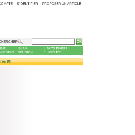
COMPTE
S'IDENTIFIER
PROPOSER UN ARTICLE
CHERCHER
SME
ISLAM
FAITS DIVERS
NNEMENT
RELIGION
INSOLITE
es (0)