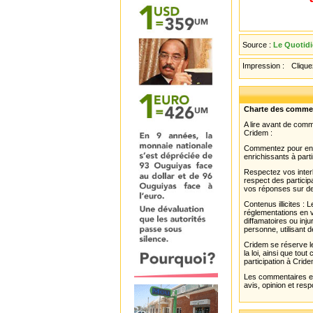
Source :
Le Quotidi
Impression :
Cliquez
Charte des comme
A lire avant de com
Cridem :
Commentez pour enri
enrichissants à parti
Respectez vos interl
respect des partici
vos réponses sur de
Contenus illicites :
réglementations en v
diffamatoires ou inju
personne, utilisant d
Cridem se réserve le
la loi, ainsi que to
participation à Cride
Les commentaires et 
avis, opinion et resp