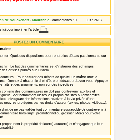
en de Nouakchott - Mauritanie
Commentaires :
0
Lus :
2613
 ici pour imprimer l'article
POSTEZ UN COMMENTAIRE
ntaires
menter! Quelques dispositions pour rendre les débats passionnants sur
chir : Le but des commentaires est d'instaurer des échanges
r des articles publiés sur Cridem.
ocuteurs : Pour assurer des débats de qualité, un maître-mot: le
pants. Donnez à chacun le droit d'être en désaccord avec vous. Appuyez
s faits et des arguments, non sur des invectives.
 Le contenu des commentaires ne doit pas contrevenir aux lois et
igueur. Sont notamment illicites les propos racistes ou antisémites,
rieux, divulguant des informations relatives à la vie privée d'une
es oeuvres protégées par les droits d'auteur (textes, photos, vidéos...).
 droit de ne pas valider tout commentaire susceptible de contrevenir à
ut commentaire hors-sujet, promotionnel ou grossier. Merci pour votre
m!
propos sont la propriété de leur(s) auteur(s) et n'engagent que leur
onsabilité.