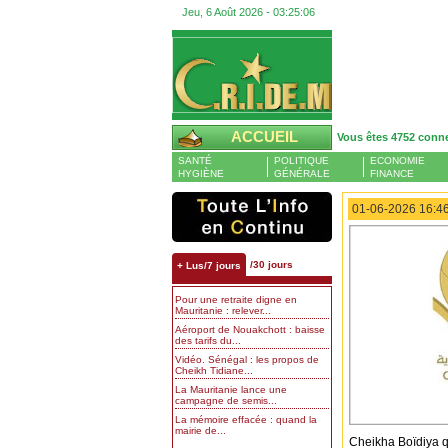
Jeu, 6 Août 2026 -
03:25:07
ACCUEIL
Vous êtes 4752 conn
SANTÉ
POLITIQUE
ECONOMIE
HYGIÈNE
GÉNÉRALE
FINANCE
01-06-2026 16:46
/30 jours
+ Lus/7 jours
Pour une retraite digne en
Mauritanie : relever...
Aéroport de Nouakchott : baisse
des tarifs du...
Vidéo. Sénégal : les propos de
Cheikh Tidiane...
La Mauritanie lance une
campagne de semis...
La mémoire effacée : quand la
mairie de...
Cheikha Boïdiya q