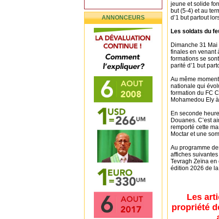
jeune et solide fo
but (5-4) et au te
ANNONCEURS
d’1 but partout lo
Les soldats du fe
Dimanche 31 Mai 20
finales en venant
formations se sont
parité d’1 but par
Au même moment s
nationale qui évol
formation du FC Ch
Mohamedou Ely à 
En seconde heure,
Douanes. C’est ai
remporté cette ma
Moctar et une so
Au programme des 
affiches suivante
Tevragh Zeïna en 
édition 2026 de l
Les art
propriété d