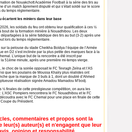
rmation de Nouakchott Académie Football à la série des tirs au
rme d’un match âprement disputé et qui s’était soldé sur le score
rs du temps réglementaire.
u écartent les miniers dans leur base
26, les soldats du feu ont obtenu leur qualification à ces ½
 à bout de la formation minière à Nouadhibou. Les deux
 départagées à la série fatidique des tirs au but (3-2) après une
tout lors du temps réglementaire.
ur la pelouse du stade Cheikha Boïdya l’équipe de l’Armée
ue en D2 s’est inclinée par la plus petite des marques face à la
emal. L’unique but de la rencontre a été inscrit par
la 51ème minute, après une première mi-temps vierge.
 le choc de la soirée opposait le FC Tevragh Zeïna et l’AS
nsi que les poulains de Moussa Khaïry plus réalistes ont
nche que la marque de 3 buts à 1, dont un doublé d’Ahmed
mptueuse réalisation signée Amadou Mamadou M’bodj.
½ finales de cette prestigieuse compétition, on aura les
s : L’ASC Pompiers rencontrera le FC Nouadhibou et le FC
découdra avec le FC Chemal pour une place en finale de cette
a Coupe du Président.
icles, commentaires et propos sont la
e leur(s) auteur(s) et n'engagent que leur
avis, opinion et responsabilité