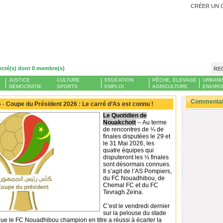
CRÉER UN 
ecté(s) dont 0 membre(s)
RE
JUSTICE
CULTURE
EDUCATION
PÊCHE, ELEVAGE
URBANI
DÉMOCRATIE
SPORTS
EMPLOI
AGRICULTURE
ENVIRO
Commentair
 -
Coupe du Président 2026 : Le carré d’As est connu !
Le Quotidien de
Nouakchott
-- Au terme
de rencontres de ¼ de
finales disputées le 29 et
le 31 Mai 2026, les
quatre équipes qui
disputeront les ½ finales
sont désormais connues.
Il s’agit de l’AS Pompiers,
du FC Nouadhibou, de
Chemal FC et du FC
Tevragh Zeïna.
C’est le vendredi dernier
sur la pelouse du stade
ue le FC Nouadhibou champion en titre a réussi à écarter la