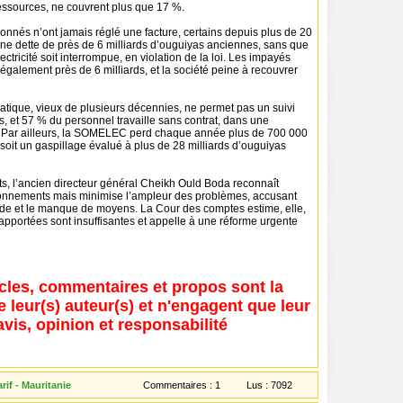
ssources, ne couvrent plus que 17 %.
onnés n’ont jamais réglé une facture, certains depuis plus de 20
ne dette de près de 6 milliards d’ouguiyas anciennes, sans que
lectricité soit interrompue, en violation de la loi. Les impayés
 également près de 6 milliards, et la société peine à recouvrer
atique, vieux de plusieurs décennies, ne permet pas un suivi
, et 57 % du personnel travaille sans contrat, dans une
e. Par ailleurs, la SOMELEC perd chaque année plus de 700 000
 soit un gaspillage évalué à plus de 28 milliards d’ouguiyas
ts, l’ancien directeur général Cheikh Ould Boda reconnaît
ionnements mais minimise l’ampleur des problèmes, accusant
de et le manque de moyens. La Cour des comptes estime, elle,
apportées sont insuffisantes et appelle à une réforme urgente
icles, commentaires et propos sont la
e leur(s) auteur(s) et n'engagent que leur
avis, opinion et responsabilité
if - Mauritanie
Commentaires :
1
Lus :
7092