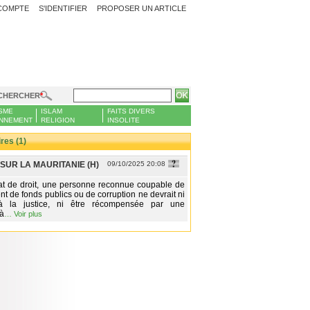
COMPTE
S'IDENTIFIER
PROPOSER UN ARTICLE
CHERCHER
SME
ISLAM
FAITS DIVERS
NNEMENT
RELIGION
INSOLITE
es (1)
 SUR LA MAURITANIE (H)
09/10/2025 20:08
at de droit, une personne reconnue coupable de
t de fonds publics ou de corruption ne devrait ni
à la justice, ni être récompensée par une
 à
…
Voir plus