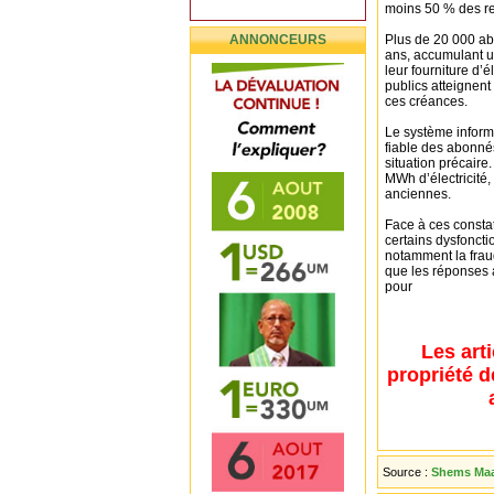
moins 50 % des re
ANNONCEURS
Plus de 20 000 ab
ans, accumulant u
leur fourniture d’é
publics atteignent
ces créances.
Le système inform
fiable des abonnés
situation précair
MWh d’électricité,
anciennes.
Face à ces consta
certains dysfonct
notamment la frau
que les réponses 
pour
Les art
propriété d
Source :
Shems Maar