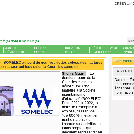
CRÉER UN 
ecté(s) dont 0 membre(s)
RE
JUSTICE
CULTURE
EDUCATION
PÊCHE, ELEVAGE
URBANI
DÉMOCRATIE
SPORTS
EMPLOI
AGRICULTURE
ENVIRO
Commentair
 -
SOMELEC au bord du gouffre : dettes colossales, factures
ion catastrophique selon la Cour des comptes
LA VERITE
Shems Maarif
-- Le
dernier rapport de la
Dans un Ét
Cour des comptes
détournemen
dévoile une crise
échapper 
majeure à la Société
nomination
mauritanienne
d’électricité (SOMELEC).
Entre 2021 et 2022, la
dette de l’entreprise a
explosé, passant de 385
% à 800 %, mettant en
péril sa capacité à
financer ses activités. Les
fonds propres, qui
devraient représenter au