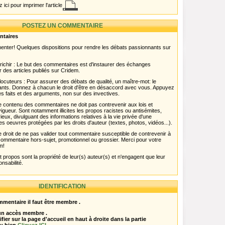
 ici pour imprimer l'article
POSTEZ UN COMMENTAIRE
ntaires
menter! Quelques dispositions pour rendre les débats passionnants sur
chir : Le but des commentaires est d'instaurer des échanges
r des articles publiés sur Cridem.
ocuteurs : Pour assurer des débats de qualité, un maître-mot: le
pants. Donnez à chacun le droit d'être en désaccord avec vous. Appuyez
s faits et des arguments, non sur des invectives.
 Le contenu des commentaires ne doit pas contrevenir aux lois et
igueur. Sont notamment illicites les propos racistes ou antisémites,
rieux, divulguant des informations relatives à la vie privée d'une
es oeuvres protégées par les droits d'auteur (textes, photos, vidéos...).
 droit de ne pas valider tout commentaire susceptible de contrevenir à
ut commentaire hors-sujet, promotionnel ou grossier. Merci pour votre
m!
propos sont la propriété de leur(s) auteur(s) et n'engagent que leur
onsabilité.
IDENTIFICATION
mentaire il faut être membre .
 un accès membre .
ifier sur la page d'accueil en haut à droite dans la partie