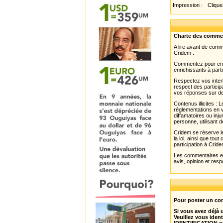
Impression :
Cliquez
Charte des comme
A lire avant de com
Cridem :
Commentez pour enri
enrichissants à parti
Respectez vos interl
respect des partici
vos réponses sur de
Contenus illicites :
réglementations en v
diffamatoires ou inju
personne, utilisant d
Cridem se réserve le
la loi, ainsi que to
participation à Cride
Les commentaires et 
avis, opinion et resp
Pour poster un com
Si vous avez déjà
Veuillez vous ident