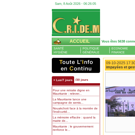
Sam, 8 Août 2026 -
06:26:06
ACCUEIL
Vous êtes 5638 conn
SANTÉ
POLITIQUE
ECONOMIE
HYGIÈNE
GÉNÉRALE
FINANCE
09-10-2025 17:30
impayées et gest
/30 jours
+ Lus/7 jours
Pour une retraite digne en
Mauritanie : relever...
La Mauritanie lance une
campagne de semis...
Nouakchott face à la montée de
l’insécurité...
La mémoire effacée : quand la
mairie de...
Mauritanie : le gouvernement
renforce le...