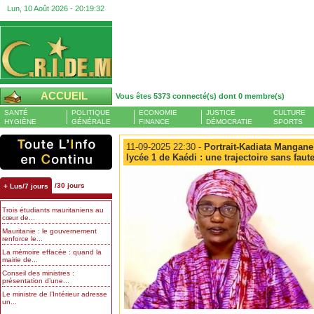
Lun, 10 Août 2026 -
20:19:33
ACCUEIL
Vous êtes 5373 connecté(s) dont 0 membre(s)
SANTÉ
POLITIQUE
ECONOMIE
JUSTICE
CULTURE
HYGIÈNE
GÉNÉRALE
FINANCE
DÉMOCRATIE
SPORTS
11-09-2025 22:30 -
Portrait-Kadiata Mangane 
lycée 1 de Kaédi : une trajectoire sans fau
/30 jours
+ Lus/7 jours
Trois étudiants mauritaniens au
cœur de...
Mauritanie : le gouvernement
renforce le...
La mémoire effacée : quand la
mairie de...
Conseil des ministres :
présentation d’une...
Le ministre de l’Intérieur adresse
un...