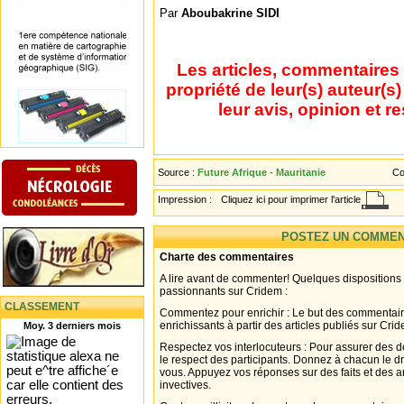
Par
Aboubakrine SIDI
Les articles, commentaires 
propriété de leur(s) auteur(s
leur avis, opinion et r
Source :
Future Afrique - Mauritanie
Co
Impression :
Cliquez ici pour imprimer l'article
POSTEZ UN COMMEN
Charte des commentaires
A lire avant de commenter! Quelques dispositions
passionnants sur Cridem :
CLASSEMENT
Commentez pour enrichir : Le but des commentair
enrichissants à partir des articles publiés sur Cri
Moy. 3 derniers mois
Respectez vos interlocuteurs : Pour assurer des d
le respect des participants. Donnez à chacun le d
vous. Appuyez vos réponses sur des faits et des 
invectives.