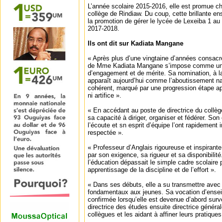
L’année scolaire 2015-2016, elle est promue c
collège de Rindiaw. Du coup, cette brillante ens
la promotion de gérer le lycée de Lexeiba 1 au 
2017-2018.
Ils ont dit sur Kadiata Mangane
« Après plus d’une vingtaine d’années consacré
de Mme Kadiata Mangane s’impose comme un
d’engagement et de mérite. Sa nomination, à l
apparaît aujourd’hui comme l’aboutissement na
cohérent, marqué par une progression étape ap
ni artifice ».
« En accédant au poste de directrice du collèg
sa capacité à diriger, organiser et fédérer. Son
l’écoute et sn esprit d’équipe l’ont rapidem
respectée ».
« Professeur d’Anglais rigoureuse et inspirant
par son exigence, sa rigueur et sa disponibilit
l’éducation dépassait le simple cadre scolaire 
apprentissage de la discipline et de l’effort ».
« Dans ses débuts, elle a su transmettre avec 
fondamentaux aux jeunes. Sa vocation d’ensei
confirmée lorsqu’elle est devenue d’abord surve
directrice des études ensuite directrice génér
collègues et les aidant à affiner leurs pratiqu