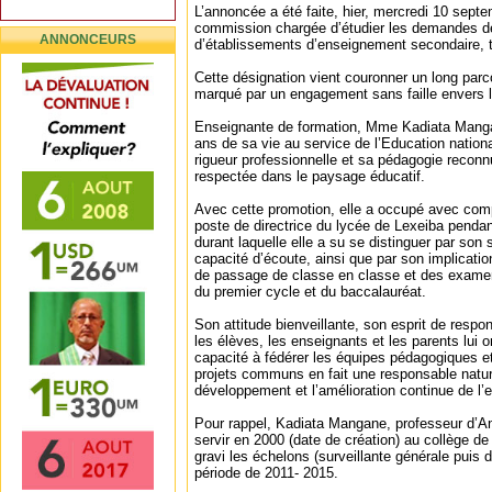
L’annoncée a été faite, hier, mercredi 10 septe
commission chargée d’étudier les demandes de
ANNONCEURS
d’établissements d’enseignement secondaire, te
Cette désignation vient couronner un long parc
marqué par un engagement sans faille envers l
Enseignante de formation, Mme Kadiata Manga
ans de sa vie au service de l’Education nation
rigueur professionnelle et sa pédagogie reconnu
respectée dans le paysage éducatif.
Avec cette promotion, elle a occupé avec co
poste de directrice du lycée de Lexeiba pendan
durant laquelle elle a su se distinguer par son 
capacité d’écoute, ainsi que par son implicatio
de passage de classe en classe et des examen
du premier cycle et du baccalauréat.
Son attitude bienveillante, son esprit de respo
les élèves, les enseignants et les parents lui o
capacité à fédérer les équipes pédagogiques et
projets communs en fait une responsable nature
développement et l’amélioration continue de l
Pour rappel, Kadiata Mangane, professeur d’A
servir en 2000 (date de création) au collège de 
gravi les échelons (surveillante générale puis d
période de 2011- 2015.