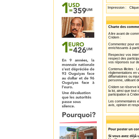
Impression :
Cliquez
Charte des comme
A lire avant de com
Cridem :
Commentez pour enri
enrichissants à parti
Respectez vos interl
respect des partici
vos réponses sur de
Contenus illicites :
réglementations en v
diffamatoires ou inju
personne, utilisant d
Cridem se réserve le
la loi, ainsi que to
participation à Cride
Les commentaires et 
avis, opinion et resp
Pour poster un com
Si vous avez déjà