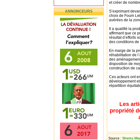
et créer de nombr
ANNONCEURS
S’exprimant devant
choix de Foum Lekl
avérées de la zon
Il a qualifié la pr
affirmant que ce p
résultat d’efforts 
des conditions de 
En marge de la pré
réhabilitation de l
des aménagements 
disposition de moy
construction de c
Ces acteurs ont enf
développement et 
répartition équit
Les art
propriété d
Source :
Shems Maar