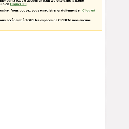
ifier sur la page d'accueil en haut à droite dans la partie
u bien
Cliquez ICI
.
embre . Vous pouvez vous enregistrer gratuitement en
Cliquant
vous accèderez à TOUS les espaces de CRIDEM sans aucune