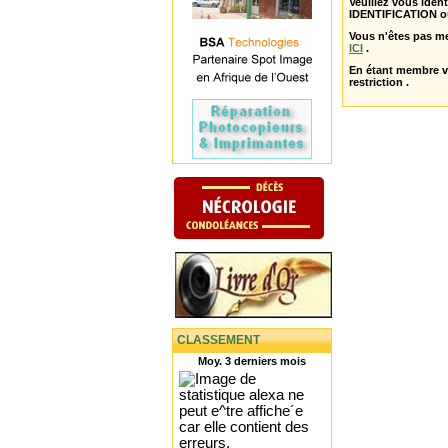
Veuillez vous ident
IDENTIFICATION o
Vous n'êtes pas m
ICI
.
En étant membre 
restriction .
CLASSEMENT
Moy. 3 derniers mois