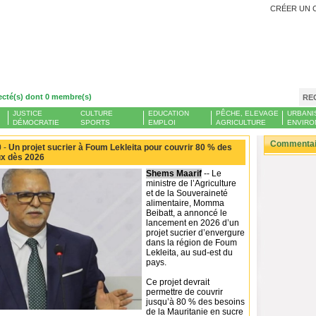
CRÉER UN 
ecté(s) dont 0 membre(s)
RE
JUSTICE
CULTURE
EDUCATION
PÊCHE, ELEVAGE
URBANI
DÉMOCRATIE
SPORTS
EMPLOI
AGRICULTURE
ENVIRO
Commentair
 -
Un projet sucrier à Foum Lekleita pour couvrir 80 % des
ux dès 2026
Shems Maarif
-- Le
ministre de l’Agriculture
et de la Souveraineté
alimentaire, Momma
Beibatt, a annoncé le
lancement en 2026 d’un
projet sucrier d’envergure
dans la région de Foum
Lekleita, au sud-est du
pays.
Ce projet devrait
permettre de couvrir
jusqu’à 80 % des besoins
de la Mauritanie en sucre