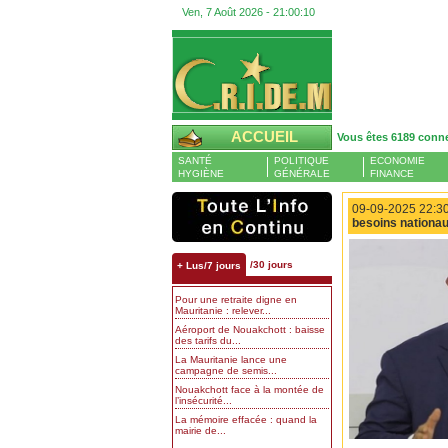
Ven, 7 Août 2026 -
21:00:11
ACCUEIL
Vous êtes 6189 conn
SANTÉ
POLITIQUE
ECONOMIE
HYGIÈNE
GÉNÉRALE
FINANCE
09-09-2025 22:30
besoins nationa
/30 jours
+ Lus/7 jours
Pour une retraite digne en
Mauritanie : relever...
Aéroport de Nouakchott : baisse
des tarifs du...
La Mauritanie lance une
campagne de semis...
Nouakchott face à la montée de
l’insécurité...
La mémoire effacée : quand la
mairie de...