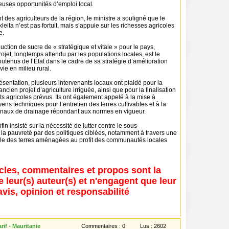
euses opportunités d’emploi local.
 des agriculteurs de la région, le ministre a souligné que le
eita n’est pas fortuit, mais s’appuie sur les richesses agricoles
e.
oduction de sucre de « stratégique et vitale » pour le pays,
rojet, longtemps attendu par les populations locales, est le
soutenus de l’État dans le cadre de sa stratégie d’amélioration
vie en milieu rural.
sentation, plusieurs intervenants locaux ont plaidé pour la
’ancien projet d’agriculture irriguée, ainsi que pour la finalisation
agricoles prévus. Ils ont également appelé à la mise à
ens techniques pour l’entretien des terres cultivables et à la
anaux de drainage répondant aux normes en vigueur.
in insisté sur la nécessité de lutter contre le sous-
la pauvreté par des politiques ciblées, notamment à travers une
able des terres aménagées au profit des communautés locales
icles, commentaires et propos sont la
e leur(s) auteur(s) et n'engagent que leur
avis, opinion et responsabilité
if - Mauritanie
Commentaires :
0
Lus :
2602