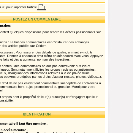
 ici pour imprimer l'article
POSTEZ UN COMMENTAIRE
ntaires
menter! Quelques dispositions pour rendre les débats passionnants sur
chir : Le but des commentaires est d'instaurer des échanges
r des articles publiés sur Cridem.
ocuteurs : Pour assurer des débats de qualité, un maître-mot: le
pants. Donnez à chacun le droit d'être en désaccord avec vous. Appuyez
s faits et des arguments, non sur des invectives.
 Le contenu des commentaires ne doit pas contrevenir aux lois et
igueur. Sont notamment illicites les propos racistes ou antisémites,
rieux, divulguant des informations relatives à la vie privée d'une
es oeuvres protégées par les droits d'auteur (textes, photos, vidéos...).
 droit de ne pas valider tout commentaire susceptible de contrevenir à
ut commentaire hors-sujet, promotionnel ou grossier. Merci pour votre
m!
propos sont la propriété de leur(s) auteur(s) et n'engagent que leur
onsabilité.
IDENTIFICATION
mentaire il faut être membre .
 un accès membre .