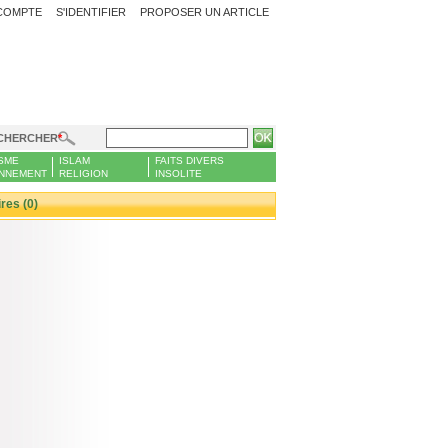
COMPTE
S'IDENTIFIER
PROPOSER UN ARTICLE
CHERCHER
SME
ISLAM
FAITS DIVERS
NNEMENT
RELIGION
INSOLITE
es (0)