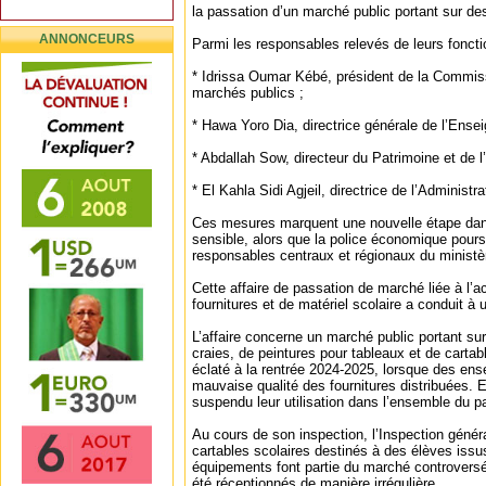
la passation d’un marché public portant sur de
ANNONCEURS
Parmi les responsables relevés de leurs fonctio
* Idrissa Oumar Kébé, président de la Commis
marchés publics ;
* Hawa Yoro Dia, directrice générale de l’Ense
* Abdallah Sow, directeur du Patrimoine et de l’
* El Kahla Sidi Agjeil, directrice de l’Administr
Ces mesures marquent une nouvelle étape dans
sensible, alors que la police économique pours
responsables centraux et régionaux du ministè
Cette affaire de passation de marché liée à l’ac
fournitures et de matériel scolaire a conduit à 
L’affaire concerne un marché public portant sur 
craies, de peintures pour tableaux et de cartab
éclaté à la rentrée 2024-2025, lorsque des ens
mauvaise qualité des fournitures distribuées. E
suspendu leur utilisation dans l’ensemble du p
Au cours de son inspection, l’Inspection généra
cartables scolaires destinés à des élèves issu
équipements font partie du marché controversé
été réceptionnés de manière irrégulière.