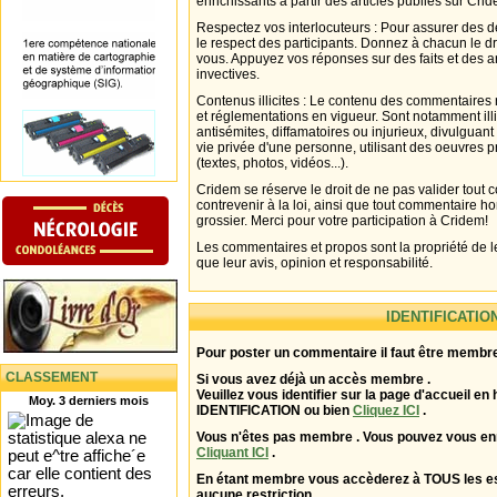
enrichissants à partir des articles publiés sur Cri
Respectez vos interlocuteurs : Pour assurer des d
le respect des participants. Donnez à chacun le d
vous. Appuyez vos réponses sur des faits et des 
invectives.
Contenus illicites : Le contenu des commentaires n
et réglementations en vigueur. Sont notamment illi
antisémites, diffamatoires ou injurieux, divulguant
vie privée d'une personne, utilisant des oeuvres p
(textes, photos, vidéos...).
Cridem se réserve le droit de ne pas valider tout
contrevenir à la loi, ainsi que tout commentaire h
grossier. Merci pour votre participation à Cridem!
Les commentaires et propos sont la propriété de l
que leur avis, opinion et responsabilité.
IDENTIFICATIO
Pour poster un commentaire il faut être membre
CLASSEMENT
Si vous avez déjà un accès membre .
Veuillez vous identifier sur la page d'accueil en 
Moy. 3 derniers mois
IDENTIFICATION ou bien
Cliquez ICI
.
Vous n'êtes pas membre . Vous pouvez vous enr
Cliquant ICI
.
En étant membre vous accèderez à TOUS les 
aucune restriction .