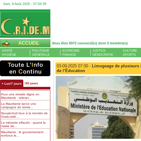
Sam, 8 Août 2026 -
07:04:40
ACCUEIL
Vous êtes 5972 connecté(s) dont 0 membre(s)
SANTÉ
POLITIQUE
ECONOMIE
JUSTICE
CULTURE
HYGIÈNE
GÉNÉRALE
FINANCE
DÉMOCRATIE
SPORTS
03-09-2025 07:00 -
Limogeage de plusieurs 
de l’Éducation
/30 jours
+ Lus/7 jours
Pour une retraite digne en
Mauritanie : relever...
La Mauritanie lance une
campagne de semis...
Nouakchott face à la montée de
l’insécurité...
La mémoire effacée : quand la
mairie de...
Mauritanie : le gouvernement
renforce le...