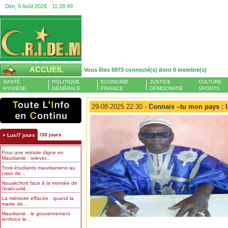
Dim, 9 Août 2026 -
11:28:50
ACCUEIL
Vous êtes 5973 connecté(s) dont 0 membre(s)
SANTÉ
POLITIQUE
ECONOMIE
JUSTICE
CULTURE
HYGIÈNE
GÉNÉRALE
FINANCE
DÉMOCRATIE
SPORTS
29-08-2025 22:30 -
Connais –tu mon pays : l
/30 jours
+ Lus/7 jours
Pour une retraite digne en
Mauritanie : relever...
Trois étudiants mauritaniens au
cœur de...
Nouakchott face à la montée de
l’insécurité...
La mémoire effacée : quand la
mairie de...
Mauritanie : le gouvernement
renforce le...