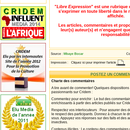
"
Libre Expression
" est une rubrique
s'exprimer en toute liberté dans l
affichée.
Les articles, commentaires et propo
leur(s) auteur(s) et n'engagent que
responsabilité
Source :
Mbaye Bocar
Co
Impression :
Cliquez ici pour imprimer l'article
POSTEZ UN COMMEN
Charte des commentaires
A lire avant de commenter! Quelques dispositions
passionnants sur Cridem :
Commentez pour enrichir : Le but des commentair
enrichissants à partir des articles publiés sur Cri
Respectez vos interlocuteurs : Pour assurer des d
le respect des participants. Donnez à chacun le d
vous. Appuyez vos réponses sur des faits et des 
invectives.
Contenus illicites : Le contenu des commentaires n