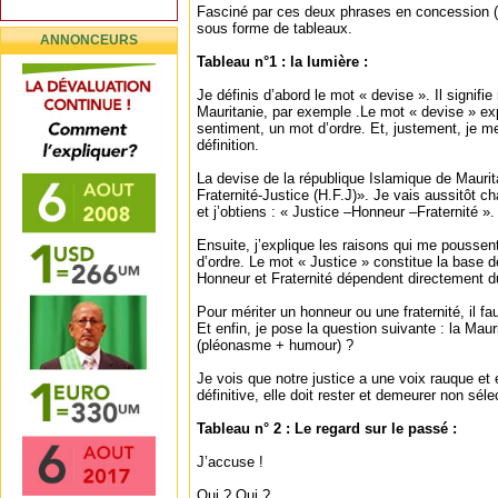
Fasciné par ces deux phrases en concession (o
sous forme de tableaux.
ANNONCEURS
Tableau n°1 : la lumière :
Je définis d’abord le mot « devise ». Il signif
Mauritanie, par exemple .Le mot « devise » e
sentiment, un mot d’ordre. Et, justement, je me
définition.
La devise de la république Islamique de Mauri
Fraternité-Justice (H.F.J)». Je vais aussitôt ch
et j’obtiens : « Justice –Honneur –Fraternité ».
Ensuite, j’explique les raisons qui me pousse
d’ordre. Le mot « Justice » constitue la base 
Honneur et Fraternité dépendent directement du
Pour mériter un honneur ou une fraternité, il fau
Et enfin, je pose la question suivante : la Mauri
(pléonasme + humour) ?
Je vois que notre justice a une voix rauque et 
définitive, elle doit rester et demeurer non séle
Tableau n° 2 : Le regard sur le passé :
J’accuse !
Qui ? Qui ?