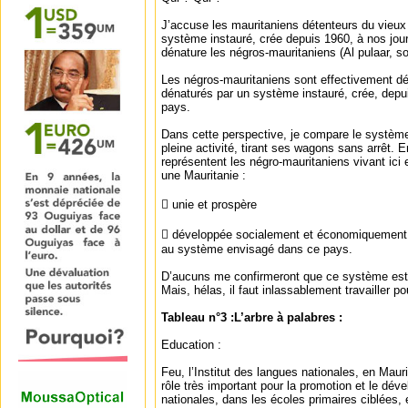
J’accuse les mauritaniens détenteurs du vieu
système instauré, crée depuis 1960, à nos jour
dénature les négros-mauritaniens (Al pulaar, s
Les négros-mauritaniens sont effectivement dé
dénaturés par un système instauré, crée, depu
pays.
Dans cette perspective, je compare le système
pleine activité, tirant ses wagons sans arrêt. 
représentent les négro-mauritaniens vivant ici e
une Mauritanie :
 unie et prospère
 développée socialement et économiquement e
au système envisagé dans ce pays.
D’aucuns me confirmeront que ce système est i
Mais, hélas, il faut inlassablement travailler p
Tableau n°3 :L’arbre à palabres :
Education :
Feu, l’Institut des langues nationales, en Mauri
rôle très important pour la promotion et le dé
nationales, dans les écoles primaires ciblées, 