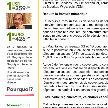
Guimi Multi Services. Pour le second lot, l’or
de Mauritel, Wigo, puis VDM.
Réduire la fracture numérique
Ce recours aux fournisseurs de services de té
intervient dans un contexte où la technologie s
plébiscitée pour réduire la fracture numérique e
pour sa capacité à assurer une couverture éte
zones rurales ou enclavées, où le déploiement
difficile ou coûteux.
En Mauritanie, les réseaux 3G et 4G couvraie
% de la population en 2024, selon les données 
télécommunications (UIT). Le taux de pénétratio
45,8 %, contre 83,2 % pour la téléphonie mobi
Au‑delà de l’extension de la couverture, la conn
des améliorations en matière de disponibilité e
télécommunications. Les autorités mauritanie
pression constante sur les opérateurs afin qu’il
en matière de qualité de service. Les consom
régulièrement des problèmes de couverture, des
des débits Internet insuffisants et une qualité
dégradée, en particulier en dehors des grands 
Entre cadre réglementaire, calendrier et coû
Malgré les promesses de la connectivité satellit
demeurent quant à la mise en œuvre effective 