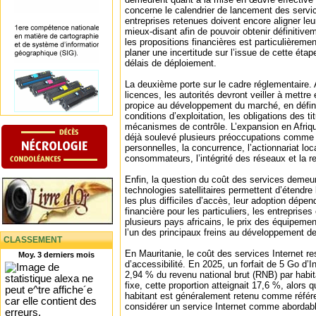
concerne le calendrier de lancement des servic
entreprises retenues doivent encore aligner leu
mieux‑disant afin de pouvoir obtenir définitivem
les propositions financières est particulièremen
planer une incertitude sur l’issue de cette étap
délais de déploiement.
La deuxième porte sur le cadre réglementaire. A
licences, les autorités devront veiller à mettr
propice au développement du marché, en défi
conditions d’exploitation, les obligations des ti
mécanismes de contrôle. L’expansion en Afriq
déjà soulevé plusieurs préoccupations comme 
personnelles, la concurrence, l’actionnariat loc
consommateurs, l’intégrité des réseaux et la re
Enfin, la question du coût des services demeur
technologies satellitaires permettent d’étendre
les plus difficiles d’accès, leur adoption dépen
financière pour les particuliers, les entreprise
plusieurs pays africains, le prix des équipem
l’un des principaux freins au développement de
CLASSEMENT
En Mauritanie, le coût des services Internet re
Moy. 3 derniers mois
d’accessibilité. En 2025, un forfait de 5 Go d’I
2,94 % du revenu national brut (RNB) par habitan
fixe, cette proportion atteignait 17,6 %, alors
habitant est généralement retenu comme référe
considérer un service Internet comme abordabl