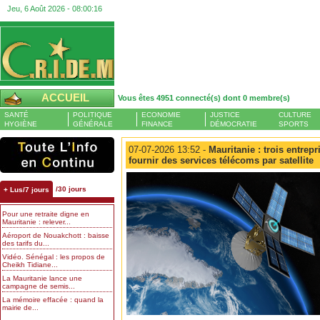
Jeu, 6 Août 2026 -
08:00:17
ACCUEIL
Vous êtes 4951 connecté(s) dont 0 membre(s)
SANTÉ
POLITIQUE
ECONOMIE
JUSTICE
CULTURE
HYGIÈNE
GÉNÉRALE
FINANCE
DÉMOCRATIE
SPORTS
07-07-2026 13:52 -
Mauritanie : trois entrep
fournir des services télécoms par satellite
/30 jours
+ Lus/7 jours
Pour une retraite digne en
Mauritanie : relever...
Aéroport de Nouakchott : baisse
des tarifs du...
Vidéo. Sénégal : les propos de
Cheikh Tidiane...
La Mauritanie lance une
campagne de semis...
La mémoire effacée : quand la
mairie de...