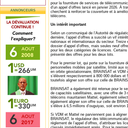
pour la fourniture de services de télécommunicat
d’un appel d’offres lancé en janvier 2026. À trav
ANNONCEURS
cherchent à renforcer la couverture et à amélio
télécoms.
Un intérêt important
Selon un communiqué de l’Autorité de régulati
dernière, l’appel d’offres a suscité un vif intérê
nationaux et internationaux du secteur. Treize e
dossier d’appel d’offres, mais seules neuf off
pour les deux catégories de licences. Certains 
présenté des offres pour les deux lots.
Pour le premier lot, qui porte sur la fournitur
personnelles mobiles par satellite, limité aux s
en orbite géostationnaire, BRAINSAT et VDM on
s’élèvent respectivement à 800 000 dollars et
toutefois aligner son offre sur celle de BRAINS
BRAINSAT a également été retenue pour le sec
de capacités satellitaires, avec une offre de 3 m
télécoms mauritanien Mattel, également sélect
également aligner son offre sur celle de BRAI
s’élève à 6,5 millions d’ouguiyas, soit environ 
Si VDM et Mattel ne parviennent pas à aligner l
BRAINSAT, le régulateur des télécommunicati
règlement de l’appel d’offres, d’attribuer les 
classés immédiatement après. Pour le premier l