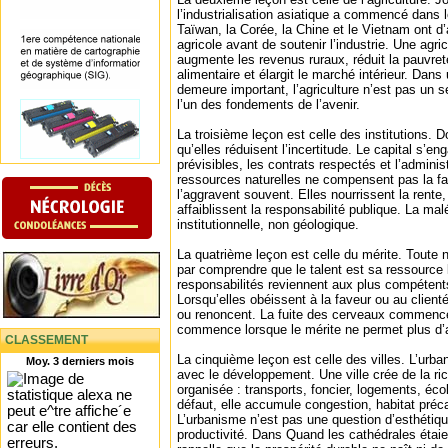
l’industrialisation asiatique a commencé dans
Taïwan, la Corée, la Chine et le Vietnam ont d’
agricole avant de soutenir l’industrie. Une agri
augmente les revenus ruraux, réduit la pauvreté
alimentaire et élargit le marché intérieur. Dan
demeure important, l’agriculture n’est pas un se
l’un des fondements de l’avenir.
La troisième leçon est celle des institutions. 
qu’elles réduisent l’incertitude. Le capital s’e
prévisibles, les contrats respectés et l’adminis
ressources naturelles ne compensent pas la faib
l’aggravent souvent. Elles nourrissent la rente,
affaiblissent la responsabilité publique. La ma
institutionnelle, non géologique.
La quatrième leçon est celle du mérite. Toute n
par comprendre que le talent est sa ressource l
responsabilités reviennent aux plus compétents
Lorsqu’elles obéissent à la faveur ou au clienté
ou renoncent. La fuite des cerveaux commence 
commence lorsque le mérite ne permet plus d’
CLASSEMENT
La cinquième leçon est celle des villes. L’urb
Moy. 3 derniers mois
avec le développement. Une ville crée de la ric
organisée : transports, foncier, logements, éc
défaut, elle accumule congestion, habitat précai
L’urbanisme n’est pas une question d’esthétique
productivité. Dans Quand les cathédrales étai