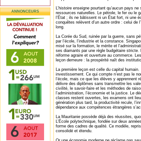
L’histoire enseigne pourtant qu’aucun pays ne 
ANNONCEURS
ressources naturelles. Le pétrole, le fer ou le
l’État ; ils ne bâtissent ni un État fort, ni un
conquêtes relèvent d’un autre ordre : celui de l
long.
La Corée du Sud, ruinée par la guerre, sans pét
par l’école, l’industrie et la constance. Singapo
misé sur la formation, le mérite et l’administr
ses diamants par une règle budgétaire stricte
réforme agraire et ouverture au commerce. Les t
leçon demeure : la prospérité naît des institut
La première leçon est celle du capital humain. 
investissement. Ce qui compte n’est pas le n
l’école, mais ce que les élèves y apprennent r
délivre des diplômes sans transmettre les vale
civilité, le savoir-faire et les méthodes de rais
l’administration, l’économie et la justice. Le déc
classes restent ouvertes, les examens ont lieu
génération plus tard, la productivité recule, l’in
dépendance aux compétences étrangères s’acc
La Mauritanie possède déjà des réussites, quoi
L’École polytechnique, fondée sur deux années
forme des cadres de qualité. Ce modèle, repris 
consolidé et étendu.
Or une économie moderne ne réclame pas seul