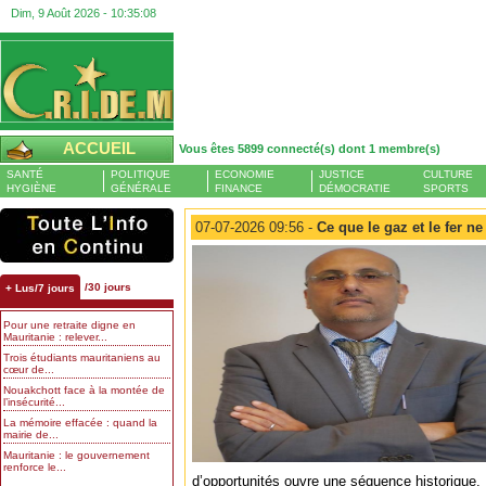
Dim, 9 Août 2026 -
10:35:09
ACCUEIL
Vous êtes 5899 connecté(s) dont 1 membre(s)
SANTÉ
POLITIQUE
ECONOMIE
JUSTICE
CULTURE
HYGIÈNE
GÉNÉRALE
FINANCE
DÉMOCRATIE
SPORTS
07-07-2026 09:56 -
Ce que le gaz et le fer ne
/30 jours
+ Lus/7 jours
Pour une retraite digne en
Mauritanie : relever...
Trois étudiants mauritaniens au
cœur de...
Nouakchott face à la montée de
l’insécurité...
La mémoire effacée : quand la
mairie de...
Mauritanie : le gouvernement
renforce le...
d’opportunités ouvre une séquence historique.