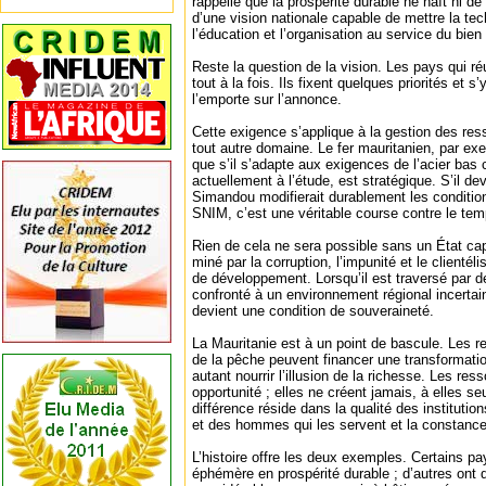
rappelle que la prospérité durable ne naît ni de 
d’une vision nationale capable de mettre la tec
l’éducation et l’organisation au service du bi
Reste la question de la vision. Les pays qui r
tout à la fois. Ils fixent quelques priorités et s
l’emporte sur l’annonce.
Cette exigence s’applique à la gestion des res
tout autre domaine. Le fer mauritanien, par e
que s’il s’adapte aux exigences de l’acier bas 
actuellement à l’étude, est stratégique. S’il dev
Simandou modifierait durablement les conditio
SNIM, c’est une véritable course contre le tem
Rien de cela ne sera possible sans un État ca
miné par la corruption, l’impunité et le client
de développement. Lorsqu’il est traversé par d
confronté à un environnement régional incerta
devient une condition de souveraineté.
La Mauritanie est à un point de bascule. Les 
de la pêche peuvent financer une transformatio
autant nourrir l’illusion de la richesse. Les re
opportunité ; elles ne créent jamais, à elles s
différence réside dans la qualité des institut
et des hommes qui les servent et la constance
L’histoire offre les deux exemples. Certains p
éphémère en prospérité durable ; d’autres ont 