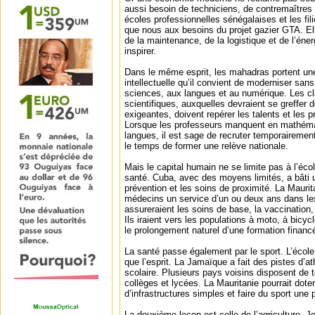
aussi besoin de techniciens, de contremaîtres e
écoles professionnelles sénégalaises et les fi
que nous aux besoins du projet gazier GTA. El
de la maintenance, de la logistique et de l’éner
inspirer.
Dans le même esprit, les mahadras portent une 
intellectuelle qu’il convient de moderniser sans l
sciences, aux langues et au numérique. Les c
scientifiques, auxquelles devraient se greffer des
exigeantes, doivent repérer les talents et les p
Lorsque les professeurs manquent en mathéma
langues, il est sage de recruter temporairemen
le temps de former une relève nationale.
Mais le capital humain ne se limite pas à l’écol
santé. Cuba, avec des moyens limités, a bâti 
prévention et les soins de proximité. La Maurit
médecins un service d’un ou deux ans dans les
assureraient les soins de base, la vaccination, l
Ils iraient vers les populations à moto, à bicyc
le prolongement naturel d’une formation financée
La santé passe également par le sport. L’école 
que l’esprit. La Jamaïque a fait des pistes d’
scolaire. Plusieurs pays voisins disposent de 
collèges et lycées. La Mauritanie pourrait dot
d’infrastructures simples et faire du sport une p
La deuxième leçon est celle de l’agriculture. 