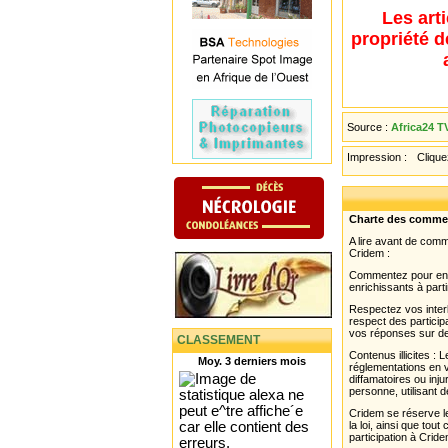
Les art
propriété d
Source :
Africa24 T
Impression :
Cliquez
Charte des comme
A lire avant de com
Cridem :
Commentez pour enri
enrichissants à parti
Respectez vos interl
respect des partici
vos réponses sur de
CLASSEMENT
Contenus illicites :
Moy. 3 derniers mois
réglementations en v
diffamatoires ou inju
personne, utilisant d
Cridem se réserve le
la loi, ainsi que to
participation à Cride