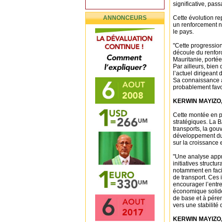
significative, pass
ANNONCEURS
Cette évolution re
un renforcement no
le pays.
"Cette progressi
découle du renforc
Mauritanie, portée
Par ailleurs, bien 
l’actuel dirigeant 
Sa connaissance a
probablement favo
KERWIN MAYIZO, 
Cette montée en p
stratégiques. La B
transports, la gou
développement du s
sur la croissance e
"Une analyse appr
initiatives structu
notamment en facili
de transport. Ces 
encourager l’entr
économique solide.
de base et à péren
vers une stabilité
KERWIN MAYIZO, 