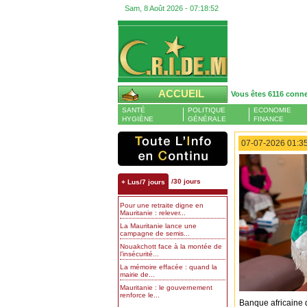
Sam, 8 Août 2026 -
07:18:53
ACCUEIL
Vous êtes 6116 conn
SANTÉ
POLITIQUE
ECONOMIE
HYGIÈNE
GÉNÉRALE
FINANCE
07-07-2026 01:35
/30 jours
+ Lus/7 jours
Pour une retraite digne en
Mauritanie : relever...
La Mauritanie lance une
campagne de semis...
Nouakchott face à la montée de
l’insécurité...
La mémoire effacée : quand la
mairie de...
Mauritanie : le gouvernement
renforce le...
Banque africaine