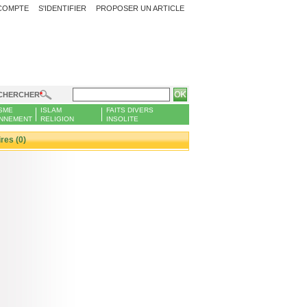
COMPTE
S'IDENTIFIER
PROPOSER UN ARTICLE
CHERCHER
SME
ISLAM
FAITS DIVERS
NNEMENT
RELIGION
INSOLITE
es (0)