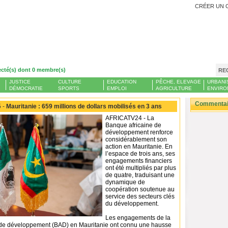
CRÉER UN 
ecté(s) dont 0 membre(s)
RE
JUSTICE
CULTURE
EDUCATION
PÊCHE, ELEVAGE
URBANI
DÉMOCRATIE
SPORTS
EMPLOI
AGRICULTURE
ENVIRO
Commentair
 -
Mauritanie : 659 millions de dollars mobilisés en 3 ans
AFRICATV24 - La
Banque africaine de
développement renforce
considérablement son
action en Mauritanie. En
l’espace de trois ans, ses
engagements financiers
ont été multipliés par plus
de quatre, traduisant une
dynamique de
coopération soutenue au
service des secteurs clés
du développement.
Les engagements de la
 de développement (BAD) en Mauritanie ont connu une hausse