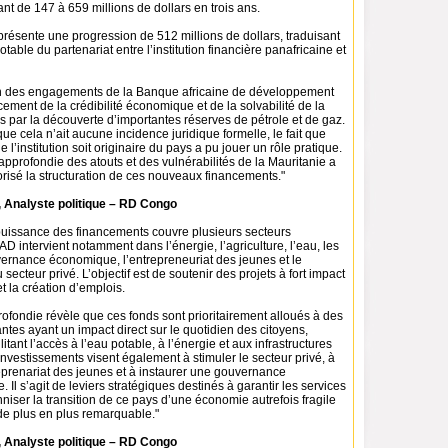
ant de 147 à 659 millions de dollars en trois ans.
présente une progression de 512 millions de dollars, traduisant
table du partenariat entre l’institution financière panafricaine et
on des engagements de la Banque africaine de développement
ement de la crédibilité économique et de la solvabilité de la
s par la découverte d’importantes réserves de pétrole et de gaz.
que cela n’ait aucune incidence juridique formelle, le fait que
de l’institution soit originaire du pays a pu jouer un rôle pratique.
pprofondie des atouts et des vulnérabilités de la Mauritanie a
risé la structuration de ces nouveaux financements."
Analyste politique – RD Congo
uissance des financements couvre plusieurs secteurs
AD intervient notamment dans l’énergie, l’agriculture, l’eau, les
vernance économique, l’entrepreneuriat des jeunes et le
ecteur privé. L’objectif est de soutenir des projets à fort impact
t la création d’emplois.
ofondie révèle que ces fonds sont prioritairement alloués à des
rantes ayant un impact direct sur le quotidien des citoyens,
tant l’accès à l’eau potable, à l’énergie et aux infrastructures
investissements visent également à stimuler le secteur privé, à
eprenariat des jeunes et à instaurer une gouvernance
 Il s’agit de leviers stratégiques destinés à garantir les services
niser la transition de ce pays d’une économie autrefois fragile
 de plus en plus remarquable."
Analyste politique – RD Congo