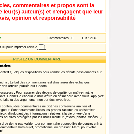
icles, commentaires et propos sont la
e leur(s) auteur(s) et n'engagent que leur
avis, opinion et responsabilité
V
Commentaires :
0
Lus :
2146
 ici pour imprimer l'article
POSTEZ UN COMMENTAIRE
ntaires
menter! Quelques dispositions pour rendre les débats passionnants sur
chir : Le but des commentaires est d'instaurer des échanges
r des articles publiés sur Cridem.
ocuteurs : Pour assurer des débats de qualité, un maître-mot: le
pants. Donnez à chacun le droit d'être en désaccord avec vous. Appuyez
s faits et des arguments, non sur des invectives.
 Le contenu des commentaires ne doit pas contrevenir aux lois et
igueur. Sont notamment illicites les propos racistes ou antisémites,
rieux, divulguant des informations relatives à la vie privée d'une
es oeuvres protégées par les droits d'auteur (textes, photos, vidéos...).
 droit de ne pas valider tout commentaire susceptible de contrevenir à
ut commentaire hors-sujet, promotionnel ou grossier. Merci pour votre
m!