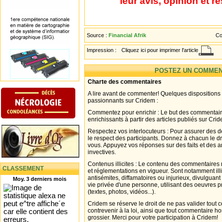
leur avis, opinion et r
Source :
Financial Afrik
Co
Impression :
Cliquez ici pour imprimer l'article
POSTEZ UN COMMEN
Charte des commentaires
A lire avant de commenter! Quelques dispositions
passionnants sur Cridem :
Commentez pour enrichir : Le but des commentair
enrichissants à partir des articles publiés sur Cri
Respectez vos interlocuteurs : Pour assurer des d
le respect des participants. Donnez à chacun le d
vous. Appuyez vos réponses sur des faits et des 
invectives.
Contenus illicites : Le contenu des commentaires n
CLASSEMENT
et réglementations en vigueur. Sont notamment illi
antisémites, diffamatoires ou injurieux, divulguant
Moy. 3 derniers mois
vie privée d'une personne, utilisant des oeuvres p
(textes, photos, vidéos...).
Cridem se réserve le droit de ne pas valider tout
contrevenir à la loi, ainsi que tout commentaire h
grossier. Merci pour votre participation à Cridem!