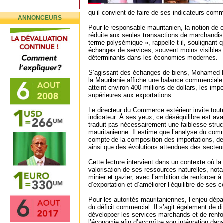
qu’il convient de faire de ses indicateurs com
ANNONCEURS
Pour le responsable mauritanien, la notion de
réduite aux seules transactions de marchandi
terme polysémique », rappelle-t-il, soulignant 
échanges de services, souvent moins visibles
déterminants dans les économies modernes.
S’agissant des échanges de biens, Mohamed 
la Mauritanie affiche une balance commerciale dé
atteint environ 400 millions de dollars, les im
supérieures aux exportations.
Le directeur du Commerce extérieur invite toutef
indicateur. À ses yeux, ce déséquilibre est ava
traduit pas nécessairement une faiblesse struc
mauritanienne. Il estime que l’analyse du comm
compte de la composition des importations, d
ainsi que des évolutions attendues des secteu
Cette lecture intervient dans un contexte où la
valorisation de ses ressources naturelles, no
minier et gazier, avec l’ambition de renforcer 
d’exportation et d’améliorer l’équilibre de ses 
Pour les autorités mauritaniennes, l’enjeu dépa
du déficit commercial. Il s’agit également de di
développer les services marchands et de renfor
l’économie afin d’accroître son intégration da