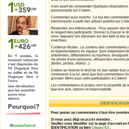
A lire avant de commenter! Quelques dispositions
passionnants sur Cridem :
Commentez pour enrichir : Le but des commentair
enrichissants à partir des articles publiés sur Cri
Respectez vos interlocuteurs : Pour assurer des d
le respect des participants. Donnez à chacun le d
vous. Appuyez vos réponses sur des faits et des 
invectives.
Contenus illicites : Le contenu des commentaires n
et réglementations en vigueur. Sont notamment illi
antisémites, diffamatoires ou injurieux, divulguant
vie privée d'une personne, utilisant des oeuvres p
(textes, photos, vidéos...).
Cridem se réserve le droit de ne pas valider tout
contrevenir à la loi, ainsi que tout commentaire h
grossier. Merci pour votre participation à Cridem!
Les commentaires et propos sont la propriété de l
que leur avis, opinion et responsabilité.
IDENTIFICATIO
Pour poster un commentaire il faut être membre
Si vous avez déjà un accès membre .
Veuillez vous identifier sur la page d'accueil en 
IDENTIFICATION ou bien
Cliquez ICI
.