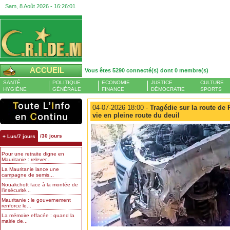
Sam, 8 Août 2026 -
16:26:01
ACCUEIL
Vous êtes 5290 connecté(s) dont 0 membre(s)
SANTÉ
POLITIQUE
ECONOMIE
JUSTICE
CULTURE
HYGIÈNE
GÉNÉRALE
FINANCE
DÉMOCRATIE
SPORTS
04-07-2026 18:00 -
Tragédie sur la route de 
vie en pleine route du deuil
/30 jours
+ Lus/7 jours
Pour une retraite digne en
Mauritanie : relever...
La Mauritanie lance une
campagne de semis...
Nouakchott face à la montée de
l’insécurité...
Mauritanie : le gouvernement
renforce le...
La mémoire effacée : quand la
mairie de...