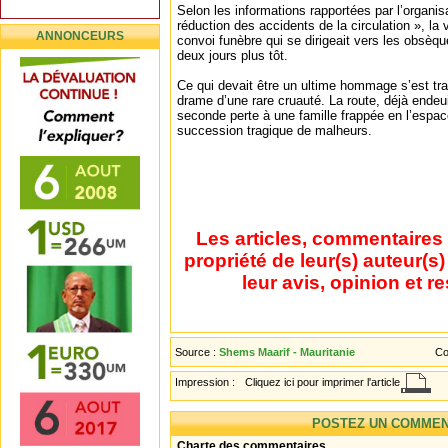
Selon les informations rapportées par l’organi
réduction des accidents de la circulation », la 
ANNONCEURS
convoi funèbre qui se dirigeait vers les obsè
deux jours plus tôt.
Ce qui devait être un ultime hommage s’est t
drame d’une rare cruauté. La route, déjà endeui
seconde perte à une famille frappée en l’espa
succession tragique de malheurs.
Les articles, commentaires 
propriété de leur(s) auteur(s
leur avis, opinion et r
Source :
Shems Maarif - Mauritanie
Co
Impression :
Cliquez ici pour imprimer l'article
POSTEZ UN COMMEN
Charte des commentaires