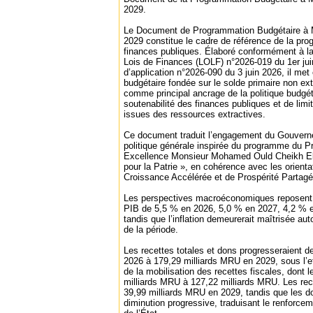
2029.
Le Document de Programmation Budgétaire à
2029 constitue le cadre de référence de la pro
finances publiques. Élaboré conformément à la
Lois de Finances (LOLF) n°2026-019 du 1er jui
d’application n°2026-090 du 3 juin 2026, il met
budgétaire fondée sur le solde primaire non ext
comme principal ancrage de la politique budgéta
soutenabilité des finances publiques et de lim
issues des ressources extractives.
Ce document traduit l’engagement du Gouvern
politique générale inspirée du programme du P
Excellence Monsieur Mohamed Ould Cheikh El
pour la Patrie », en cohérence avec les orienta
Croissance Accélérée et de Prospérité Parta
Les perspectives macroéconomiques reposent s
PIB de 5,5 % en 2026, 5,0 % en 2027, 4,2 % 
tandis que l’inflation demeurerait maîtrisée au
de la période.
Les recettes totales et dons progresseraient 
2026 à 179,29 milliards MRU en 2029, sous l’e
de la mobilisation des recettes fiscales, dont 
milliards MRU à 127,22 milliards MRU. Les rece
39,99 milliards MRU en 2029, tandis que les do
diminution progressive, traduisant le renforcem