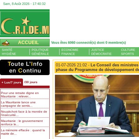
Sam, 8 Août 2026 -
17:40:33
ACCUEIL
Vous êtes 6060 connecté(s) dont 0 membre(s)
SANTÉ
POLITIQUE
ECONOMIE
JUSTICE
CULTURE
HYGIÈNE
GÉNÉRALE
FINANCE
DÉMOCRATIE
SPORTS
01-07-2026 21:02 -
Le Conseil des ministres
phase du Programme de développement de 
/30 jours
+ Lus/7 jours
Pour une retraite digne en
Mauritanie : relever...
La Mauritanie lance une
campagne de semis...
Nouakchott face à la montée de
l’insécurité...
Mauritanie : le gouvernement
renforce le...
La mémoire effacée : quand la
mairie de...