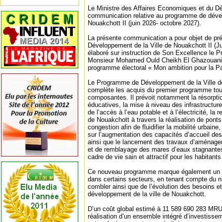
Le Ministre des Affaires Economiques et du D
communication relative au programme de dével
Nouakchott II (juin 2026- octobre 2027).
La présente communication a pour objet de pr
Développement de la Ville de Nouakchott II (J
élaboré sur instruction de Son Excellence le P
Monsieur Mohamed Ould Cheikh El Ghazouani
programme électoral « Mon ambition pour la Pa
Le Programme de Développement de la Ville de
complète les acquis du premier programme tout
composantes. Il prévoit notamment la résorption
éducatives, la mise à niveau des infrastructures
de l’accès à l’eau potable et à l’électricité, la r
de Nouakchott à travers la réalisation de ponts
congestion afin de fluidifier la mobilité urbaine,
sur l’augmentation des capacités d’accueil de
ainsi que le lancement des travaux d’aménage
et de remblayage des mares d’eaux stagnante
cadre de vie sain et attractif pour les habitants
Ce nouveau programme marque également un
dans certains secteurs, en tenant compte du ni
combler ainsi que de l’évolution des besoins e
développement de la ville de Nouakchott.
D’un coût global estimé à 11 589 690 283 MRU
réalisation d’un ensemble intégré d’investissem