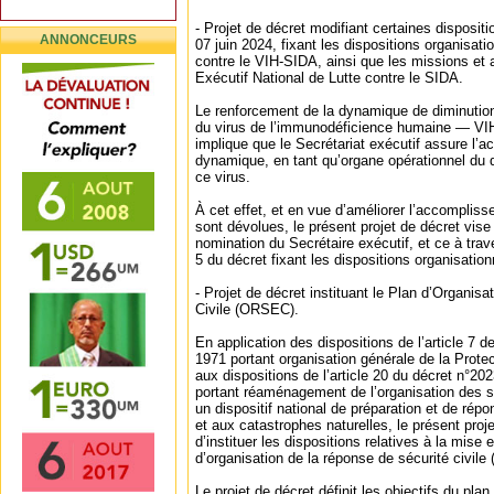
‐ Projet de décret modifiant certaines disposit
ANNONCEURS
07 juin 2024, fixant les dispositions organisati
contre le VIH-SIDA, ainsi que les missions et a
Exécutif National de Lutte contre le SIDA.
Le renforcement de la dynamique de diminution
du virus de l’immunodéficience humaine — V
implique que le Secrétariat exécutif assure l
dynamique, en tant qu’organe opérationnel du di
ce virus.
À cet effet, et en vue d’améliorer l’accomplis
sont dévolues, le présent projet de décret vise 
nomination du Secrétaire exécutif, et ce à trave
5 du décret fixant les dispositions organisation
‐ Projet de décret instituant le Plan d’Organis
Civile (ORSEC).
En application des dispositions de l’article 7 de
1971 portant organisation générale de la Prote
aux dispositions de l’article 20 du décret n°2
portant réaménagement de l’organisation des s
un dispositif national de préparation et de rép
et aux catastrophes naturelles, le présent proje
d’instituer les dispositions relatives à la mise
d’organisation de la réponse de sécurité civil
Le projet de décret définit les objectifs du p