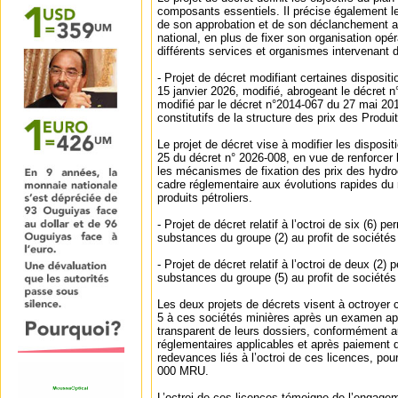
composants essentiels. Il précise également l
de son approbation et de son déclanchement au
national, en plus de fixer son organisation opé
différents services et organismes intervenant
‐ Projet de décret modifiant certaines disposit
15 janvier 2026, modifié, abrogeant le décret 
modifié par le décret n°2014-067 du 27 mai 201
constitutifs de la structure des prix des Produi
Le projet de décret vise à modifier les disposit
25 du décret n° 2026-008, en vue de renforcer 
les mécanismes de fixation des prix des hydro
cadre réglementaire aux évolutions rapides du 
produits pétroliers.
‐ Projet de décret relatif à l’octroi de six (6) 
substances du groupe (2) au profit de sociétés
‐ Projet de décret relatif à l’octroi de deux (2)
substances du groupe (5) au profit de sociétés
Les deux projets de décrets visent à octroyer 
5 à ces sociétés minières après un examen app
transparent de leurs dossiers, conformément au
réglementaires applicables et après paiement d
redevances liés à l’octroi de ces licences, pou
000 MRU.
L’octroi de ces licences témoigne de l’engagem