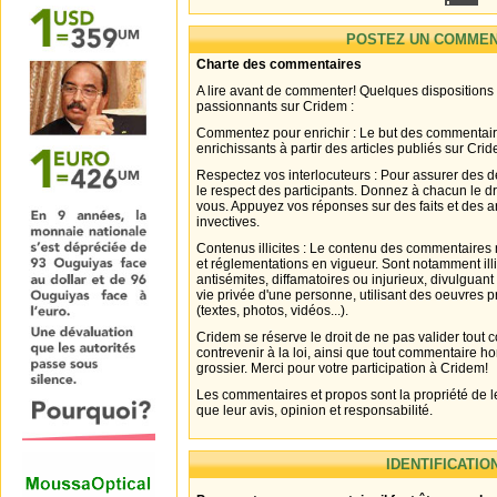
POSTEZ UN COMMEN
Charte des commentaires
A lire avant de commenter! Quelques dispositions
passionnants sur Cridem :
Commentez pour enrichir : Le but des commentair
enrichissants à partir des articles publiés sur Cri
Respectez vos interlocuteurs : Pour assurer des d
le respect des participants. Donnez à chacun le d
vous. Appuyez vos réponses sur des faits et des 
invectives.
Contenus illicites : Le contenu des commentaires n
et réglementations en vigueur. Sont notamment illi
antisémites, diffamatoires ou injurieux, divulguant
vie privée d'une personne, utilisant des oeuvres p
(textes, photos, vidéos...).
Cridem se réserve le droit de ne pas valider tout
contrevenir à la loi, ainsi que tout commentaire h
grossier. Merci pour votre participation à Cridem!
Les commentaires et propos sont la propriété de l
que leur avis, opinion et responsabilité.
IDENTIFICATIO