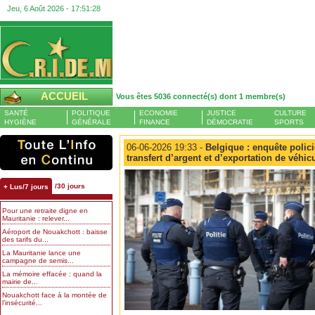
Jeu, 6 Août 2026 -
17:51:29
ACCUEIL
Vous êtes 5036 connecté(s) dont 1 membre(s)
SANTÉ
POLITIQUE
ECONOMIE
JUSTICE
CULTURE
HYGIÈNE
GÉNÉRALE
FINANCE
DÉMOCRATIE
SPORTS
06-06-2026 19:33 -
Belgique : enquête polici
transfert d’argent et d’exportation de véhic
/30 jours
+ Lus/7 jours
Pour une retraite digne en
Mauritanie : relever...
Aéroport de Nouakchott : baisse
des tarifs du...
La Mauritanie lance une
campagne de semis...
La mémoire effacée : quand la
mairie de...
Nouakchott face à la montée de
l’insécurité...