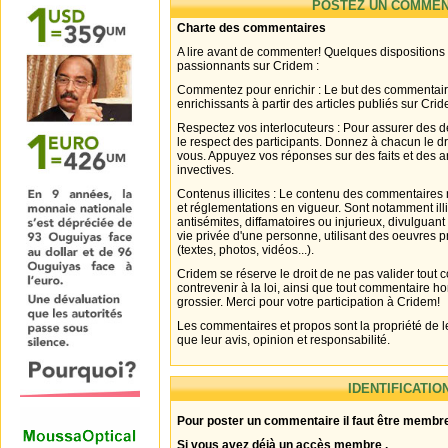
POSTEZ UN COMMEN
Charte des commentaires
A lire avant de commenter! Quelques dispositions
passionnants sur Cridem :
Commentez pour enrichir : Le but des commentair
enrichissants à partir des articles publiés sur Cri
Respectez vos interlocuteurs : Pour assurer des d
le respect des participants. Donnez à chacun le d
vous. Appuyez vos réponses sur des faits et des 
invectives.
Contenus illicites : Le contenu des commentaires n
et réglementations en vigueur. Sont notamment illi
antisémites, diffamatoires ou injurieux, divulguant
vie privée d'une personne, utilisant des oeuvres p
(textes, photos, vidéos...).
Cridem se réserve le droit de ne pas valider tout
contrevenir à la loi, ainsi que tout commentaire h
grossier. Merci pour votre participation à Cridem!
Les commentaires et propos sont la propriété de l
que leur avis, opinion et responsabilité.
IDENTIFICATIO
Pour poster un commentaire il faut être membre
Si vous avez déjà un accès membre .