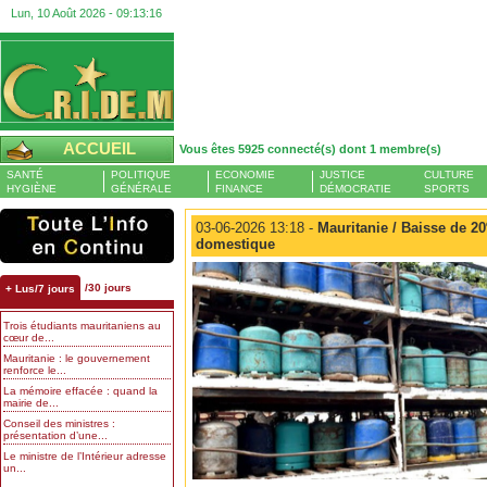
Lun, 10 Août 2026 -
09:13:17
ACCUEIL
Vous êtes 5925 connecté(s) dont 1 membre(s)
SANTÉ
POLITIQUE
ECONOMIE
JUSTICE
CULTURE
HYGIÈNE
GÉNÉRALE
FINANCE
DÉMOCRATIE
SPORTS
03-06-2026 13:18 -
Mauritanie / Baisse de 2
domestique
/30 jours
+ Lus/7 jours
Trois étudiants mauritaniens au
cœur de...
Mauritanie : le gouvernement
renforce le...
La mémoire effacée : quand la
mairie de...
Conseil des ministres :
présentation d’une...
Le ministre de l’Intérieur adresse
un...