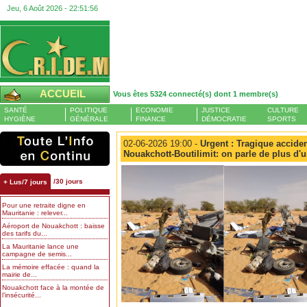
Jeu, 6 Août 2026 -
22:51:57
ACCUEIL
Vous êtes 5324 connecté(s) dont 1 membre(s)
SANTÉ
POLITIQUE
ECONOMIE
JUSTICE
CULTURE
HYGIÈNE
GÉNÉRALE
FINANCE
DÉMOCRATIE
SPORTS
02-06-2026 19:00 -
Urgent : Tragique accident
Nouakchott-Boutilimit: on parle de plus d'
/30 jours
+ Lus/7 jours
Pour une retraite digne en
Mauritanie : relever...
Aéroport de Nouakchott : baisse
des tarifs du...
La Mauritanie lance une
campagne de semis...
La mémoire effacée : quand la
mairie de...
Nouakchott face à la montée de
l’insécurité...