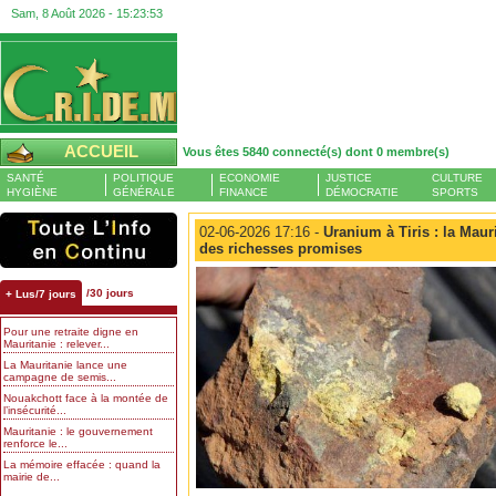
Sam, 8 Août 2026 -
15:23:54
ACCUEIL
Vous êtes 5840 connecté(s) dont 0 membre(s)
SANTÉ
POLITIQUE
ECONOMIE
JUSTICE
CULTURE
HYGIÈNE
GÉNÉRALE
FINANCE
DÉMOCRATIE
SPORTS
02-06-2026 17:16 -
Uranium à Tiris : la Maur
des richesses promises
/30 jours
+ Lus/7 jours
Pour une retraite digne en
Mauritanie : relever...
La Mauritanie lance une
campagne de semis...
Nouakchott face à la montée de
l’insécurité...
Mauritanie : le gouvernement
renforce le...
La mémoire effacée : quand la
mairie de...