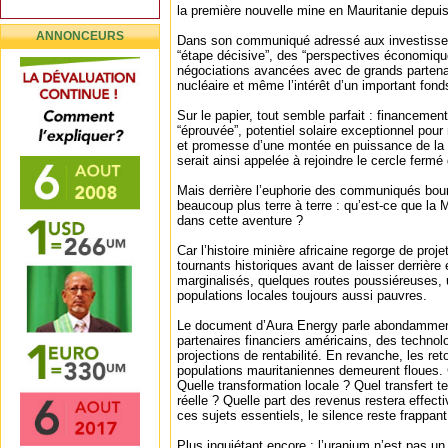
la première nouvelle mine en Mauritanie depuis
ANNONCEURS
Dans son communiqué adressé aux investisseur
“étape décisive”, des “perspectives économiqu
négociations avancées avec de grands partenai
nucléaire et même l’intérêt d’un important fon
Sur le papier, tout semble parfait : financemen
“éprouvée”, potentiel solaire exceptionnel pour
et promesse d’une montée en puissance de la 
serait ainsi appelée à rejoindre le cercle ferm
Mais derrière l’euphorie des communiqués bou
beaucoup plus terre à terre : qu’est-ce que la 
dans cette aventure ?
Car l’histoire minière africaine regorge de pr
tournants historiques avant de laisser derrière 
marginalisés, quelques routes poussiéreuses, un
populations locales toujours aussi pauvres.
Le document d’Aura Energy parle abondamment
partenaires financiers américains, des technolog
projections de rentabilité. En revanche, les r
populations mauritaniennes demeurent floues.
Quelle transformation locale ? Quel transfert t
réelle ? Quelle part des revenus restera effec
ces sujets essentiels, le silence reste frappant
Plus inquiétant encore : l’uranium n’est pas un