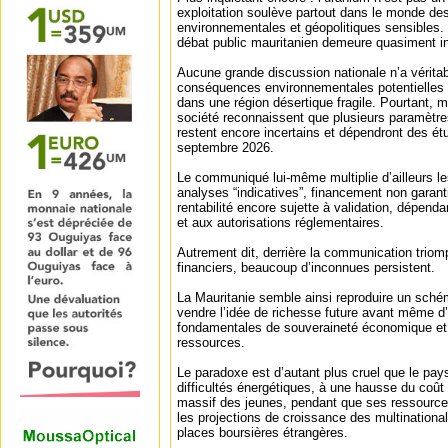
exploitation soulève partout dans le monde des
environnementales et géopolitiques sensibles. O
débat public mauritanien demeure quasiment in
Aucune grande discussion nationale n’a véritab
conséquences environnementales potentielles de
dans une région désertique fragile. Pourtant,
société reconnaissent que plusieurs paramètr
restent encore incertains et dépendront des ét
septembre 2026.
Le communiqué lui-même multiplie d’ailleurs l
analyses “indicatives”, financement non garanti
rentabilité encore sujette à validation, dépen
et aux autorisations réglementaires.
Autrement dit, derrière la communication tri
financiers, beaucoup d’inconnues persistent.
La Mauritanie semble ainsi reproduire un sché
vendre l’idée de richesse future avant même d’
fondamentales de souveraineté économique e
ressources.
Le paradoxe est d’autant plus cruel que le pay
difficultés énergétiques, à une hausse du coût
massif des jeunes, pendant que ses ressources
les projections de croissance des multinationa
places boursières étrangères.