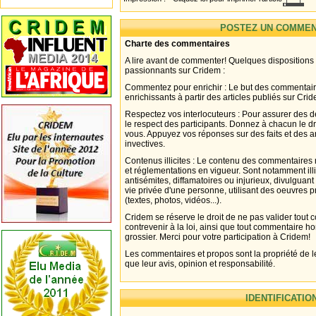
POSTEZ UN COMMEN
Charte des commentaires
A lire avant de commenter! Quelques dispositions
passionnants sur Cridem :
Commentez pour enrichir : Le but des commentair
enrichissants à partir des articles publiés sur Cri
Respectez vos interlocuteurs : Pour assurer des d
le respect des participants. Donnez à chacun le d
vous. Appuyez vos réponses sur des faits et des 
invectives.
Contenus illicites : Le contenu des commentaires n
et réglementations en vigueur. Sont notamment illi
antisémites, diffamatoires ou injurieux, divulguant
vie privée d'une personne, utilisant des oeuvres p
(textes, photos, vidéos...).
Cridem se réserve le droit de ne pas valider tout
contrevenir à la loi, ainsi que tout commentaire h
grossier. Merci pour votre participation à Cridem!
Les commentaires et propos sont la propriété de l
que leur avis, opinion et responsabilité.
IDENTIFICATIO