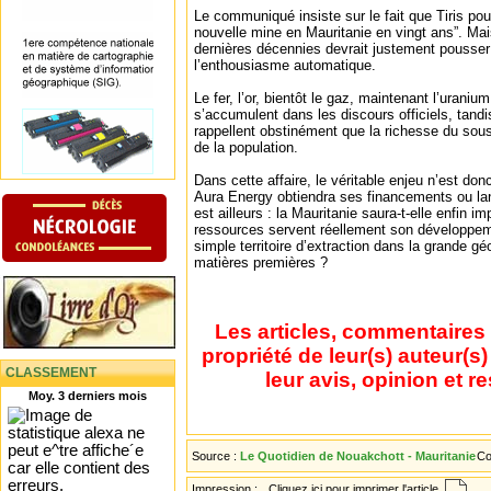
Le communiqué insiste sur le fait que Tiris pour
nouvelle mine en Mauritanie en vingt ans”. Ma
dernières décennies devrait justement pousser 
l’enthousiasme automatique.
Le fer, l’or, bientôt le gaz, maintenant l’uraniu
s’accumulent dans les discours officiels, tandi
rappellent obstinément que la richesse du sous-
de la population.
Dans cette affaire, le véritable enjeu n’est do
Aura Energy obtiendra ses financements ou lan
est ailleurs : la Mauritanie saura-t-elle enfin 
ressources servent réellement son développeme
simple territoire d’extraction dans la grande g
matières premières ?
Les articles, commentaires 
propriété de leur(s) auteur(s
CLASSEMENT
leur avis, opinion et r
Moy. 3 derniers mois
Source :
Le Quotidien de Nouakchott - Mauritanie
Co
Impression :
Cliquez ici pour imprimer l'article