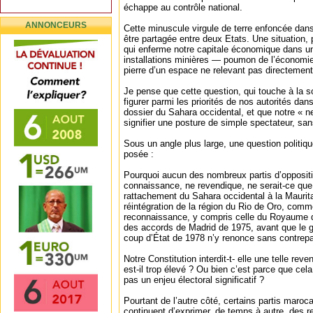
échappe au contrôle national.
ANNONCEURS
Cette minuscule virgule de terre enfoncée dans
être partagée entre deux Etats. Une situation, 
qui enferme notre capitale économique dans un
installations minières — poumon de l’économie
pierre d’un espace ne relevant pas directement 
Je pense que cette question, qui touche à la so
figurer parmi les priorités de nos autorités da
dossier du Sahara occidental, et que notre « neu
signifier une posture de simple spectateur, sans
Sous un angle plus large, une question politiqu
posée :
Pourquoi aucun des nombreux partis d’opposit
connaissance, ne revendique, ne serait-ce qu
rattachement du Sahara occidental à la Maurita
réintégration de la région du Rio de Oro, comm
reconnaissance, y compris celle du Royaume d
des accords de Madrid de 1975, avant que le g
coup d’État de 1978 n’y renonce sans contrepa
Notre Constitution interdit-t- elle une telle rev
est-il trop élevé ? Ou bien c’est parce que cel
pas un enjeu électoral significatif ?
Pourtant de l’autre côté, certains partis maroc
continuent d’exprimer, de temps à autre, des r