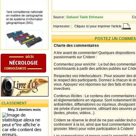
Source :
Dahane Taleb Ethmane
Co
Impression :
Cliquez ici pour imprimer l'article
POSTEZ UN COMMEN
Charte des commentaires
A lire avant de commenter! Quelques dispositions
passionnants sur Cridem :
Commentez pour enrichir : Le but des commentair
enrichissants à partir des articles publiés sur Cri
Respectez vos interlocuteurs : Pour assurer des d
le respect des participants. Donnez à chacun le d
vous. Appuyez vos réponses sur des faits et des 
invectives.
Contenus illicites : Le contenu des commentaires n
et réglementations en vigueur. Sont notamment illi
CLASSEMENT
antisémites, diffamatoires ou injurieux, divulguant
vie privée d'une personne, utilisant des oeuvres p
Moy. 3 derniers mois
(textes, photos, vidéos...).
Cridem se réserve le droit de ne pas valider tout
contrevenir à la loi, ainsi que tout commentaire h
grossier. Merci pour votre participation à Cridem!