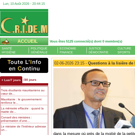
Lun, 10 Août 2026 -
20:44:15
ACCUEIL
Vous êtes 5125 connecté(s) dont 0 membre(s)
SANTÉ
POLITIQUE
ECONOMIE
JUSTICE
CULTURE
HYGIÈNE
GÉNÉRALE
FINANCE
DÉMOCRATIE
SPORTS
02-06-2026 23:15 -
Questions à la lisière de 
/30 jours
+ Lus/7 jours
Trois étudiants mauritaniens au
cœur de...
Mauritanie : le gouvernement
renforce le...
La mémoire effacée : quand la
mairie de...
Conseil des ministres :
présentation d’une...
Le ministre de l’Intérieur adresse
un...
dans la mesure où près de la moitié de la peti