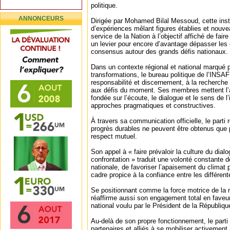
politique.
ANNONCEURS
Dirigée par Mohamed Bilal Messoud, cette ins
d’expériences mêlant figures établies et nouv
service de la Nation à l’objectif affiché de fair
un levier pour encore d’avantage dépasser les 
consensus autour des grands défis nationaux.
Dans un contexte régional et national marqué 
transformations, le bureau politique de l’INSAF
responsabilité et discernement, à la recherche
aux défis du moment. Ses membres mettent l
fondée sur l’écoute, le dialogue et le sens de l’i
approches pragmatiques et constructives.
À travers sa communication officielle, le parti 
progrès durables ne peuvent être obtenus que p
respect mutuel.
Son appel à « faire prévaloir la culture du dial
confrontation » traduit une volonté constante d
nationale, de favoriser l’apaisement du climat 
cadre propice à la confiance entre les différe
Se positionnant comme la force motrice de la m
réaffirme aussi son engagement total en faveur
national voulu par le Président de la Républiqu
Au-delà de son propre fonctionnement, le parti
partenaires et alliés à se mobiliser activement