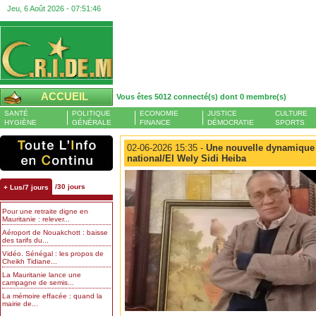
Jeu, 6 Août 2026 -
07:51:47
ACCUEIL
Vous êtes 5012 connecté(s) dont 0 membre(s)
SANTÉ
POLITIQUE
ECONOMIE
JUSTICE
CULTURE
HYGIÈNE
GÉNÉRALE
FINANCE
DÉMOCRATIE
SPORTS
02-06-2026 15:35 -
Une nouvelle dynamique 
national/El Wely Sidi Heiba
/30 jours
+ Lus/7 jours
Pour une retraite digne en
Mauritanie : relever...
Aéroport de Nouakchott : baisse
des tarifs du...
Vidéo. Sénégal : les propos de
Cheikh Tidiane...
La Mauritanie lance une
campagne de semis...
La mémoire effacée : quand la
mairie de...