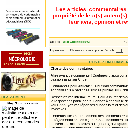
Les articles, commentaires 
propriété de leur(s) auteur(s
leur avis, opinion et r
Source :
Weli Cheikhbouya
Co
Impression :
Cliquez ici pour imprimer l'article
POSTEZ UN COMMEN
Charte des commentaires
A lire avant de commenter! Quelques dispositions
passionnants sur Cridem :
Commentez pour enrichir : Le but des commentair
enrichissants à partir des articles publiés sur Cri
CLASSEMENT
Respectez vos interlocuteurs : Pour assurer des d
le respect des participants. Donnez à chacun le d
Moy. 3 derniers mois
vous. Appuyez vos réponses sur des faits et des 
invectives.
Contenus illicites : Le contenu des commentaires n
et réglementations en vigueur. Sont notamment illi
antisémites, diffamatoires ou injurieux, divulguant