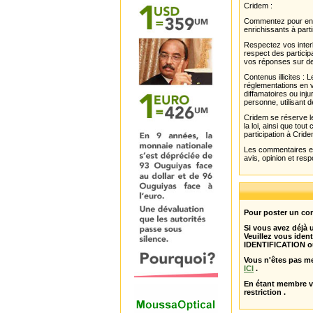
Cridem :
Commentez pour enri
enrichissants à parti
Respectez vos interl
respect des partici
vos réponses sur de
Contenus illicites :
réglementations en v
diffamatoires ou inju
personne, utilisant d
Cridem se réserve le
la loi, ainsi que to
participation à Cride
Les commentaires et 
avis, opinion et resp
Pour poster un com
Si vous avez déjà
Veuillez vous ident
IDENTIFICATION o
Vous n'êtes pas m
ICI
.
En étant membre 
restriction .