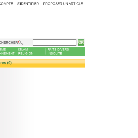
COMPTE
S'IDENTIFIER
PROPOSER UN ARTICLE
CHERCHER
SME
ISLAM
FAITS DIVERS
NNEMENT
RELIGION
INSOLITE
es (0)