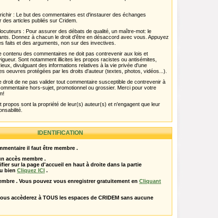
chir : Le but des commentaires est d'instaurer des échanges
r des articles publiés sur Cridem.
ocuteurs : Pour assurer des débats de qualité, un maître-mot: le
pants. Donnez à chacun le droit d'être en désaccord avec vous. Appuyez
s faits et des arguments, non sur des invectives.
 Le contenu des commentaires ne doit pas contrevenir aux lois et
igueur. Sont notamment illicites les propos racistes ou antisémites,
rieux, divulguant des informations relatives à la vie privée d'une
es oeuvres protégées par les droits d'auteur (textes, photos, vidéos...).
 droit de ne pas valider tout commentaire susceptible de contrevenir à
ut commentaire hors-sujet, promotionnel ou grossier. Merci pour votre
m!
propos sont la propriété de leur(s) auteur(s) et n'engagent que leur
onsabilité.
IDENTIFICATION
mentaire il faut être membre .
 un accès membre .
ifier sur la page d'accueil en haut à droite dans la partie
u bien
Cliquez ICI
.
embre . Vous pouvez vous enregistrer gratuitement en
Cliquant
vous accèderez à TOUS les espaces de CRIDEM sans aucune