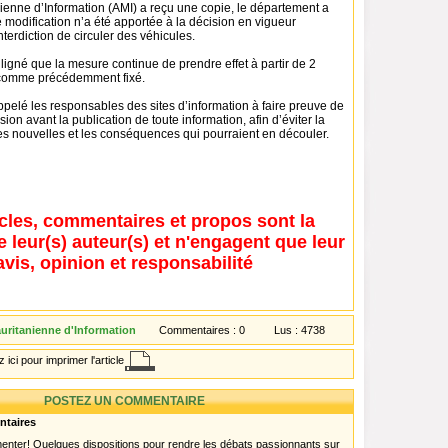
ienne d’Information (AMI) a reçu une copie, le département a
modification n’a été apportée à la décision en vigueur
nterdiction de circuler des véhicules.
ligné que la mesure continue de prendre effet à partir de 2
 comme précédemment fixé.
, appelé les responsables des sites d’information à faire preuve de
sion avant la publication de toute information, afin d’éviter la
es nouvelles et les conséquences qui pourraient en découler.
icles, commentaires et propos sont la
e leur(s) auteur(s) et n'engagent que leur
avis, opinion et responsabilité
ritanienne d'Information
Commentaires :
0
Lus :
4738
 ici pour imprimer l'article
POSTEZ UN COMMENTAIRE
ntaires
menter! Quelques dispositions pour rendre les débats passionnants sur