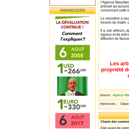
l’Agence Mauritan
précisé qu’aucune 
ANNONCEURS
concernant cette i
Le ministère a sou
heures du matin,
Il a, par ailleurs
rigueur et de préci
diffusion de fauss
Les art
propriété d
Source :
Agence Mau
Impression :
Cliquez
Charte des comme
A lire avant de com