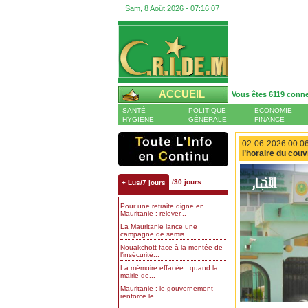
Sam, 8 Août 2026 -
07:16:08
ACCUEIL
Vous êtes 6119 conn
SANTÉ
POLITIQUE
ECONOMIE
HYGIÈNE
GÉNÉRALE
FINANCE
02-06-2026 00:06
l’horaire du cou
/30 jours
+ Lus/7 jours
Pour une retraite digne en
Mauritanie : relever...
La Mauritanie lance une
campagne de semis...
Nouakchott face à la montée de
l’insécurité...
La mémoire effacée : quand la
mairie de...
Mauritanie : le gouvernement
renforce le...