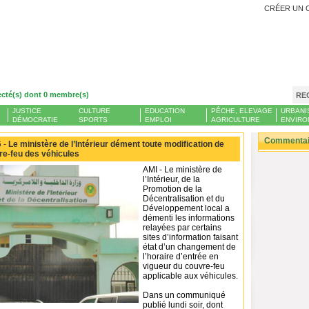
CRÉER UN 
ecté(s) dont 0 membre(s)
RE
JUSTICE
CULTURE
EDUCATION
PÊCHE, ELEVAGE
URBANI
DÉMOCRATIE
SPORTS
EMPLOI
AGRICULTURE
ENVIRO
Commentair
 -
Le ministère de l’Intérieur dément toute modification de
vre-feu des véhicules
AMI - Le ministère de
l’Intérieur, de la
Promotion de la
Décentralisation et du
Développement local a
démenti les informations
relayées par certains
sites d’information faisant
état d’un changement de
l’horaire d’entrée en
vigueur du couvre-feu
applicable aux véhicules.
Dans un communiqué
publié lundi soir, dont