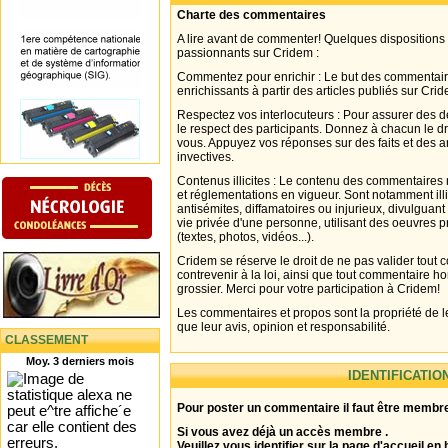
Charte des commentaires
A lire avant de commenter! Quelques dispositions
passionnants sur Cridem :
Commentez pour enrichir : Le but des commentair
enrichissants à partir des articles publiés sur Cri
Respectez vos interlocuteurs : Pour assurer des d
le respect des participants. Donnez à chacun le d
vous. Appuyez vos réponses sur des faits et des 
invectives.
Contenus illicites : Le contenu des commentaires n
et réglementations en vigueur. Sont notamment illi
antisémites, diffamatoires ou injurieux, divulguant
vie privée d'une personne, utilisant des oeuvres p
(textes, photos, vidéos...).
Cridem se réserve le droit de ne pas valider tout
contrevenir à la loi, ainsi que tout commentaire h
grossier. Merci pour votre participation à Cridem!
Les commentaires et propos sont la propriété de l
que leur avis, opinion et responsabilité.
CLASSEMENT
Moy. 3 derniers mois
IDENTIFICATIO
Pour poster un commentaire il faut être membre
Si vous avez déjà un accès membre .
Veuillez vous identifier sur la page d'accueil en 