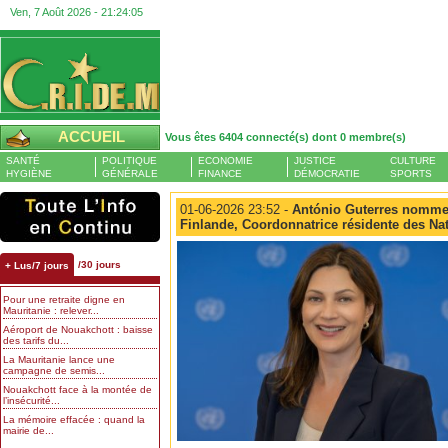
Ven, 7 Août 2026 -
21:24:06
ACCUEIL
Vous êtes 6404 connecté(s) dont 0 membre(s)
SANTÉ
POLITIQUE
ECONOMIE
JUSTICE
CULTURE
HYGIÈNE
GÉNÉRALE
FINANCE
DÉMOCRATIE
SPORTS
01-06-2026 23:52 -
António Guterres nomme 
Finlande, Coordonnatrice résidente des Na
/30 jours
+ Lus/7 jours
Pour une retraite digne en
Mauritanie : relever...
Aéroport de Nouakchott : baisse
des tarifs du...
La Mauritanie lance une
campagne de semis...
Nouakchott face à la montée de
l’insécurité...
La mémoire effacée : quand la
mairie de...