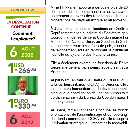
Mme Hinkkanen apporte à ce poste plus de 20
ANNONCEURS
domaines de l’action humanitaire, de la paix 
notamment à travers des fonctions de directio
d’opérations de pays en Afrique et au Moyen-Or
À Juba, elle a exercé les fonctions de Cheffe 
Représentant spécial adjoint du Secrétaire gé
Coordonnatrice résidente et Coordonnatrice hum
Mission des Nations Unies au Soudan du Sud (
la cohérence entre les efforts de paix, d’action
développement, tout en renforçant la planifica
l’échelle du système des Nations Unies.
Elle a également exercé les fonctions de Repr
Secrétaire général par intérim, supervisant stra
Protection.
Auparavant, en tant que Cheffe du Bureau du B
affaires humanitaires (OCHA) au Burundi, elle 
les secteurs humanitaire et du développement e
ainsi que la coordination de l’action humanitair
Jordanie au sein du Bureau du Coordonnateur h
crise syrienne.
Au siège, Mme Hinkkanen a occupé les foncti
orientations, de l’apprentissage et du reportin
des fonds communs d’OCHA, où elle a dirigé les
l’utilisation stratégique, l’impact et la redeva