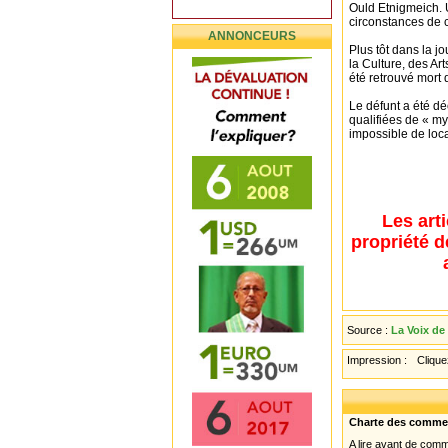
Ould Etnigmeich. U
circonstances de ce
ANNONCEURS
Plus tôt dans la 
la Culture, des Ar
été retrouvé mort
Le défunt a été dé
qualifiées de « mys
impossible de loca
Les art
propriété d
Source :
La Voix de 
Impression :
Cliquez
Charte des comme
A lire avant de com