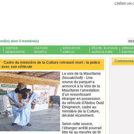
CRÉER UN 
ecté(s) dont 0 membre(s)
RE
JUSTICE
CULTURE
EDUCATION
PÊCHE, ELEVAGE
URBANI
DÉMOCRATIE
SPORTS
EMPLOI
AGRICULTURE
ENVIRO
Commentair
 -
Cadre du ministère de la Culture retrouvé mort : la police
 avec son véhicule
La voix de la Mauritanie
(Nouakchott) - Une
source du parquet a
annoncé à la Voix de la
Mauritanie l’arrestation
d’un ressortissant
étranger en possession
du véhicule d'Abdou Ould
Etnigmeich, cadre au
ministère de la Culture,
décédé récemment.
Selon cette source,
l’étranger arrêté pourrait
être lié au meurtre de M.