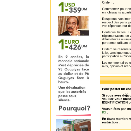
Cridem :
Commentez pour enri
enrichissants à parti
Respectez vos interl
respect des partici
vos réponses sur de
Contenus illicites :
réglementations en v
diffamatoires ou inju
personne, utilisant d
Cridem se réserve le
la loi, ainsi que to
participation à Cride
Les commentaires et 
avis, opinion et resp
Pour poster un com
Si vous avez déjà
Veuillez vous ident
IDENTIFICATION o
Vous n'êtes pas m
ICI
.
En étant membre 
restriction .