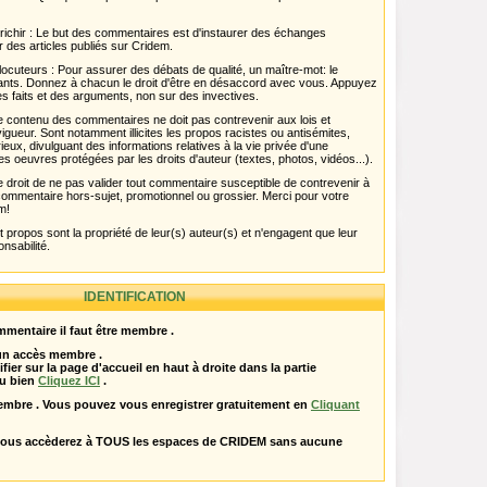
chir : Le but des commentaires est d'instaurer des échanges
r des articles publiés sur Cridem.
ocuteurs : Pour assurer des débats de qualité, un maître-mot: le
pants. Donnez à chacun le droit d'être en désaccord avec vous. Appuyez
s faits et des arguments, non sur des invectives.
 Le contenu des commentaires ne doit pas contrevenir aux lois et
igueur. Sont notamment illicites les propos racistes ou antisémites,
rieux, divulguant des informations relatives à la vie privée d'une
es oeuvres protégées par les droits d'auteur (textes, photos, vidéos...).
 droit de ne pas valider tout commentaire susceptible de contrevenir à
ut commentaire hors-sujet, promotionnel ou grossier. Merci pour votre
m!
propos sont la propriété de leur(s) auteur(s) et n'engagent que leur
onsabilité.
IDENTIFICATION
mentaire il faut être membre .
 un accès membre .
ifier sur la page d'accueil en haut à droite dans la partie
u bien
Cliquez ICI
.
embre . Vous pouvez vous enregistrer gratuitement en
Cliquant
vous accèderez à TOUS les espaces de CRIDEM sans aucune