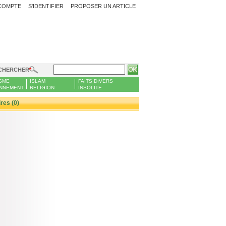
COMPTE
S'IDENTIFIER
PROPOSER UN ARTICLE
CHERCHER
SME
ISLAM
FAITS DIVERS
NNEMENT
RELIGION
INSOLITE
es (0)