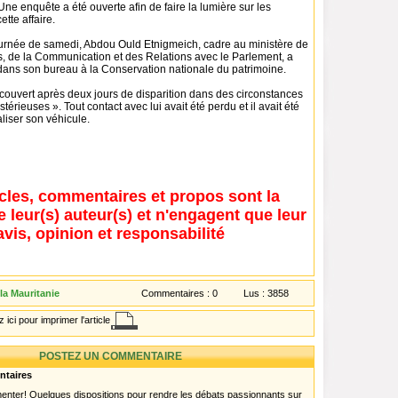
ne enquête a été ouverte afin de faire la lumière sur les
tte affaire.
journée de samedi, Abdou Ould Etnigmeich, cadre au ministère de
ts, de la Communication et des Relations avec le Parlement, a
 dans son bureau à la Conservation nationale du patrimoine.
couvert après deux jours de disparition dans des circonstances
térieuses ». Tout contact avec lui avait été perdu et il avait été
liser son véhicule.
icles, commentaires et propos sont la
e leur(s) auteur(s) et n'engagent que leur
avis, opinion et responsabilité
la Mauritanie
Commentaires :
0
Lus :
3858
 ici pour imprimer l'article
POSTEZ UN COMMENTAIRE
ntaires
menter! Quelques dispositions pour rendre les débats passionnants sur