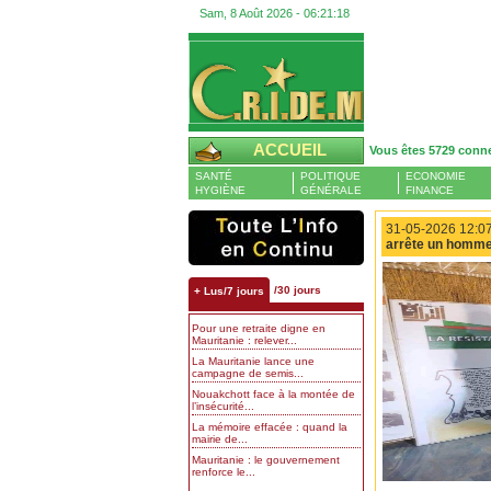
Sam, 8 Août 2026 -
06:21:19
ACCUEIL
Vous êtes 5729 conn
SANTÉ
POLITIQUE
ECONOMIE
HYGIÈNE
GÉNÉRALE
FINANCE
31-05-2026 12:07
arrête un homme
/30 jours
+ Lus/7 jours
Pour une retraite digne en
Mauritanie : relever...
La Mauritanie lance une
campagne de semis...
Nouakchott face à la montée de
l’insécurité...
La mémoire effacée : quand la
mairie de...
Mauritanie : le gouvernement
renforce le...