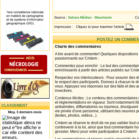
Source :
Sahara Médias - Mauritanie
Co
Impression :
Cliquez ici pour imprimer l'article
POSTEZ UN COMMEN
Charte des commentaires
A lire avant de commenter! Quelques dispositions
passionnants sur Cridem :
Commentez pour enrichir : Le but des commentair
enrichissants à partir des articles publiés sur Cri
Respectez vos interlocuteurs : Pour assurer des d
le respect des participants. Donnez à chacun le d
vous. Appuyez vos réponses sur des faits et des 
invectives.
Contenus illicites : Le contenu des commentaires n
et réglementations en vigueur. Sont notamment illi
CLASSEMENT
antisémites, diffamatoires ou injurieux, divulguant
vie privée d'une personne, utilisant des oeuvres p
Moy. 3 derniers mois
(textes, photos, vidéos...).
Cridem se réserve le droit de ne pas valider tout
contrevenir à la loi, ainsi que tout commentaire h
grossier. Merci pour votre participation à Cridem!