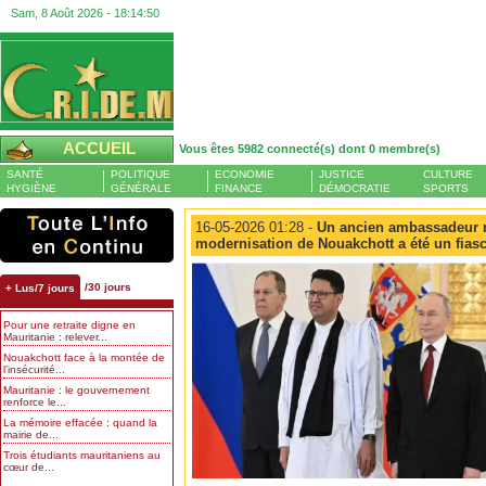
Sam, 8 Août 2026 -
18:14:51
ACCUEIL
Vous êtes 5982 connecté(s) dont 0 membre(s)
SANTÉ
POLITIQUE
ECONOMIE
JUSTICE
CULTURE
HYGIÈNE
GÉNÉRALE
FINANCE
DÉMOCRATIE
SPORTS
16-05-2026 01:28 -
Un ancien ambassadeur ma
modernisation de Nouakchott a été un fias
/30 jours
+ Lus/7 jours
Pour une retraite digne en
Mauritanie : relever...
Nouakchott face à la montée de
l’insécurité...
Mauritanie : le gouvernement
renforce le...
La mémoire effacée : quand la
mairie de...
Trois étudiants mauritaniens au
cœur de...