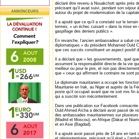
déclaré être revenu à Nouakchott après près d
précisant qu’il avait suivi, pendant son séjour 
ANNONCEURS
autour du projet de modernisation de la capital
Il a ajouté que ce qu’il a constaté sur le terrai
termes, « un échec cuisant » dans la mise en 
gaspillage des deniers publics ».
En revanche, l’ancien ambassadeur a salué ce q
diplomatiques » du président Mohamed Ould C
que ces succès constituent un aspect positif de
Il a déclaré que « les gouvernements, quel que 
assument la responsabilité directe de la vie qu
meilleur ou pour le pire, et non pas directement
que « ceux qui affirment le contraire ne sont p
Le diplomate mauritanien a occupé les foncti
Mauritanie en Irak, au Niger et auprès de la Fé
poste qu’il occupait avant que ne soit mis fin
qui a suscité son mécontentement.
Dans une publication sur Facebook consacrée à
Ould Ahmed Aïcha a déclaré avoir passé de n
des ambassades mauritaniennes sur plusieurs 
(Madrid et Moscou), en Afrique (Dakar et Nia
et en Asie (Bagdad).
Il a ajouté avoir passé près de 14 ans en tant
et plénipotentiaire, précisant qu’il était « l’am