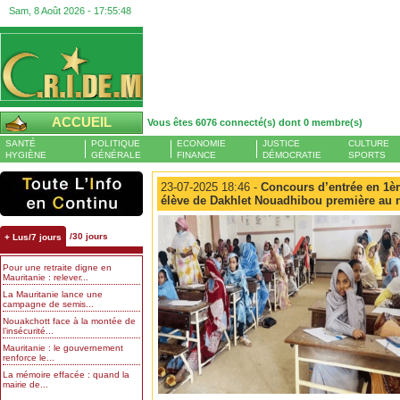
Sam, 8 Août 2026 -
17:55:49
ACCUEIL
Vous êtes 6076 connecté(s) dont 0 membre(s)
SANTÉ
POLITIQUE
ECONOMIE
JUSTICE
CULTURE
HYGIÈNE
GÉNÉRALE
FINANCE
DÉMOCRATIE
SPORTS
23-07-2025 18:46 -
Concours d’entrée en 1èr
élève de Dakhlet Nouadhibou première au n
/30 jours
+ Lus/7 jours
Pour une retraite digne en
Mauritanie : relever...
La Mauritanie lance une
campagne de semis...
Nouakchott face à la montée de
l’insécurité...
Mauritanie : le gouvernement
renforce le...
La mémoire effacée : quand la
mairie de...