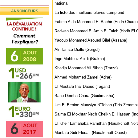
national.
ANNONCEURS
La liste des meilleurs élèves comprend :
Fatima Aida Mohamed El Bachir (Hodh Chargui
Radwan Mohamed El Amin El Taleb (Hodh El G
Yacoub Mohamed Asoued Bilal (Assaba)
Ali Hamza Diallo (Gorgol)
Inge Mahfouz Abidi (Brakna)
Khadja Mohamed Ali Bibah (Trarza)
Ahmed Mohamed Zamel (Adrar)
El Mostafa Inal Daoud (Tagant)
Bano Demba Chara (Guidimakha)
Um El Benine Muawiya N’Tahah (Tiris Zemmou
Salma El Mokhtar Nech Cheikh El Hassan (Inch
El Kheir Lamahaba Ramdhan (Nouakchott Nor
Mantata Sidi Elouafi (Nouakchott Ouest)