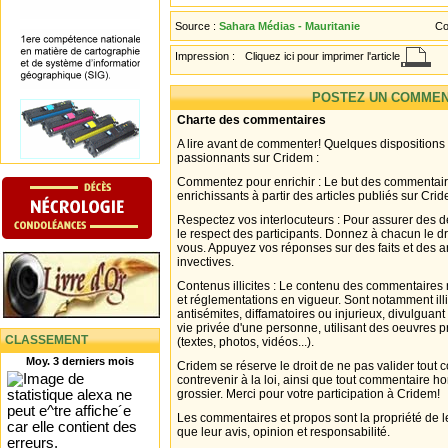
Source :
Sahara Médias - Mauritanie
Co
Impression :
Cliquez ici pour imprimer l'article
POSTEZ UN COMMEN
Charte des commentaires
A lire avant de commenter! Quelques dispositions
passionnants sur Cridem :
Commentez pour enrichir : Le but des commentair
enrichissants à partir des articles publiés sur Cri
Respectez vos interlocuteurs : Pour assurer des d
le respect des participants. Donnez à chacun le d
vous. Appuyez vos réponses sur des faits et des 
invectives.
Contenus illicites : Le contenu des commentaires n
et réglementations en vigueur. Sont notamment illi
antisémites, diffamatoires ou injurieux, divulguant
vie privée d'une personne, utilisant des oeuvres p
CLASSEMENT
(textes, photos, vidéos...).
Moy. 3 derniers mois
Cridem se réserve le droit de ne pas valider tout
contrevenir à la loi, ainsi que tout commentaire h
grossier. Merci pour votre participation à Cridem!
Les commentaires et propos sont la propriété de l
que leur avis, opinion et responsabilité.