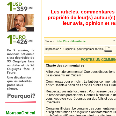
Les articles, commentaires 
propriété de leur(s) auteur(s
leur avis, opinion et r
Source :
Info Plus - Mauritanie
Co
Impression :
Cliquez ici pour imprimer l'article
POSTEZ UN COMMEN
Charte des commentaires
A lire avant de commenter! Quelques dispositions
passionnants sur Cridem :
Commentez pour enrichir : Le but des commentair
enrichissants à partir des articles publiés sur Cri
Respectez vos interlocuteurs : Pour assurer des d
le respect des participants. Donnez à chacun le d
vous. Appuyez vos réponses sur des faits et des 
invectives.
Contenus illicites : Le contenu des commentaires n
et réglementations en vigueur. Sont notamment illi
antisémites, diffamatoires ou injurieux, divulguant