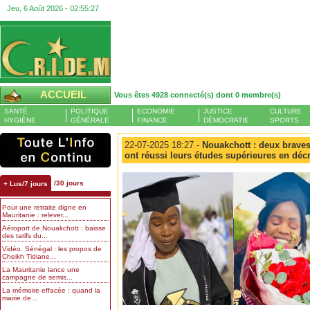
Jeu, 6 Août 2026 -
02:55:28
ACCUEIL
Vous êtes 4928 connecté(s) dont 0 membre(s)
SANTÉ
POLITIQUE
ECONOMIE
JUSTICE
CULTURE
HYGIÈNE
GÉNÉRALE
FINANCE
DÉMOCRATIE
SPORTS
22-07-2025 18:27 -
Nouakchott : deux braves
ont réussi leurs études supérieures en déc
/30 jours
+ Lus/7 jours
Pour une retraite digne en
Mauritanie : relever...
Aéroport de Nouakchott : baisse
des tarifs du...
Vidéo. Sénégal : les propos de
Cheikh Tidiane...
La Mauritanie lance une
campagne de semis...
La mémoire effacée : quand la
mairie de...