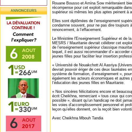
Rouane Bousso et Amina Sow mériteraient bien
récompense pour cet exploit remarquable dan
ANNONCEURS
supérieur où mêmes les plus aptes peinent à alle
Elles sont diplômées de l’enseignement supéri
condamne souvent, pour ne pas dire toujours à 
renoncement, à l’effacement.
Le Ministère l'Enseignement Supérieur et de l
MESRS / Mauritanie devrait célébrer cet explo
de l’enseignement supérieur classique maurita
lequel, il est aussi recommander d’« accorder
jeunes filles pour faciliter leur insertion profess
« Université de Nouakchott Al Aasriya (Univers
devrait pouvoir ériger de ces deux lauréates e
système de formation, d’enseignement », pours
également les acteurs économiques et autres 
l’éducation des jeunes filles en Mauritanie.
« Nos sincères félicitations encore et beaucoup
écrit Cheikhna, remerciant « tous ceux qui con
possible », disant qu’un handicap ne doit jam
les voies d’accomplissement personnel et profe
leçon qu’elles donnent, on la reçoit bien volont
Avec Cheikhna Mbouh Tandia