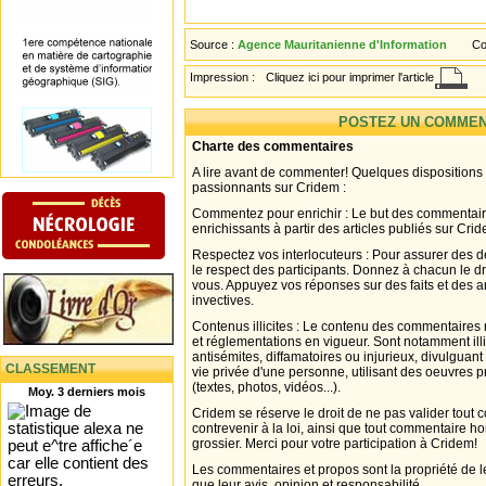
Source :
Agence Mauritanienne d'Information
Co
Impression :
Cliquez ici pour imprimer l'article
POSTEZ UN COMMEN
Charte des commentaires
A lire avant de commenter! Quelques dispositions
passionnants sur Cridem :
Commentez pour enrichir : Le but des commentair
enrichissants à partir des articles publiés sur Cri
Respectez vos interlocuteurs : Pour assurer des d
le respect des participants. Donnez à chacun le d
vous. Appuyez vos réponses sur des faits et des 
invectives.
Contenus illicites : Le contenu des commentaires n
et réglementations en vigueur. Sont notamment illi
antisémites, diffamatoires ou injurieux, divulguant
CLASSEMENT
vie privée d'une personne, utilisant des oeuvres p
(textes, photos, vidéos...).
Moy. 3 derniers mois
Cridem se réserve le droit de ne pas valider tout
contrevenir à la loi, ainsi que tout commentaire h
grossier. Merci pour votre participation à Cridem!
Les commentaires et propos sont la propriété de l
que leur avis, opinion et responsabilité.