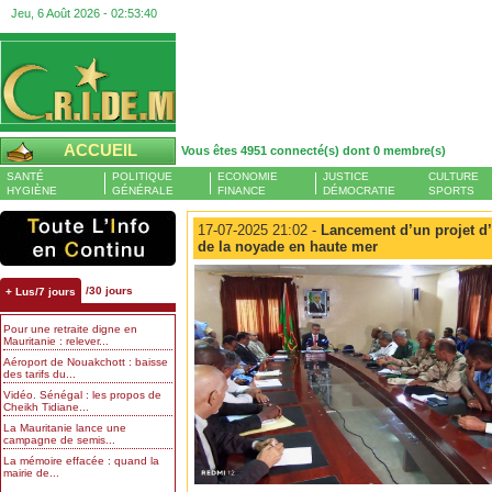
Jeu, 6 Août 2026 -
02:53:41
ACCUEIL
Vous êtes 4951 connecté(s) dont 0 membre(s)
SANTÉ
POLITIQUE
ECONOMIE
JUSTICE
CULTURE
HYGIÈNE
GÉNÉRALE
FINANCE
DÉMOCRATIE
SPORTS
17-07-2025 21:02 -
Lancement d’un projet d’
de la noyade en haute mer
/30 jours
+ Lus/7 jours
Pour une retraite digne en
Mauritanie : relever...
Aéroport de Nouakchott : baisse
des tarifs du...
Vidéo. Sénégal : les propos de
Cheikh Tidiane...
La Mauritanie lance une
campagne de semis...
La mémoire effacée : quand la
mairie de...