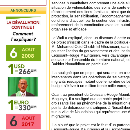
services humanitaires comprenant une aide al
situation de vulnérabilité, des soins de santé 
ANNONCEURS
rétablissement des liens familiaux, ainsi que de
protection, la sensibilisation, l’accompagnemen
conditions d’accueil par le soutien des infrastr
renforcement de la coordination avec les autor
organisée et efficace.
Le Wali a expliqué, dans un discours à cette 
ce projet s’inscrit dans le cadre de la politiqu
M. Mohamed Ould Cheikh El Ghazouani, dans s
pousser l’action du gouvernement et des institu
Croissant-Rouge Mauritanien, vers davantage d
sociaux sur l’ensemble du territoire national, e
Dakhlet Nouadhibou en particulier.
Il a souligné que ce projet, qui sera mis en œu
intervenants dans les opérations de sauvetage
migrants rescapés, notant que le nombre de bén
budget s’élève à un million trente mille euros,
Quant au président du Croissant-Rouge Maurit
Mogueya, il a souligné que ce noble projet hum
croissants liés au phénomène de la migration et
points de débarquement critiques à Nouadhibo
sur la ville de Nouadhibou qui représente une 
migratoires.
Il a ajouté que le projet est le fruit d’un partena
Croissant-Rouge Mauritanien et la Croix-Rouge